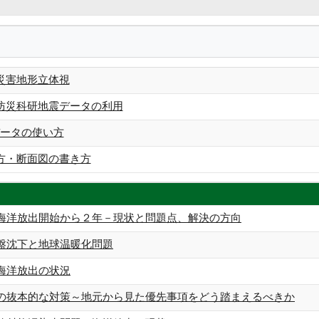
災害地形立体視
防災科研地震データの利用
衛星データの使い方
方・断面図の書き方
海洋放出開始から２年－現状と問題点、解決の方向
盤沈下と地球温暖化問題
海洋放出の状況
の抜本的な対策～地元から見た優先事項をどう踏まえるべきか