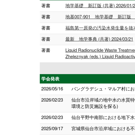
著書
地学基礎 新訂版 (共著) 2026/01/2
著書
地基007-901 地学基礎 新訂版 教
著書
福島第一原発の汚染水発生量を抜本的
著書
最新 地学事典 (共著) 2024/03/21
著書
Liquid Radionuclide Waste Treatmen
Zheleznyak (eds.) Liquid Radioact
学会発表
2026/05/16
バングラデシュ・マルア村にお
2026/02/23
仙台市沿岸域の地中⽔の水質特
環境と防災施設を探る)
2026/02/23
仙台平野中南部における地下水
2025/09/17
宮城県仙台市沿岸域における不攪