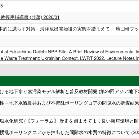
5
授用指導書 (共著) 2026/01
に減らす対策－海洋放出開始後の実態を踏まえて－ 地団研ブックレットシリ
t at Fukushima Daiichi NPP Site: A Brief Review of Environmental Im
ive Waste Treatment: Ukrainian Context. LWRT 2022. Lecture Notes 
ける地下水ヒ素汚染モデル解析と普及教材開発 (第29回アジア地下
性－地下水観測井および不攪乱ボーリングコアの間隙水の調査結果－
塩水化研究 (【フォーラム】 歴史を踏まえてより良い海岸環境と防
乱ボーリングコアから抽出した間隙水の水質の特徴について (202