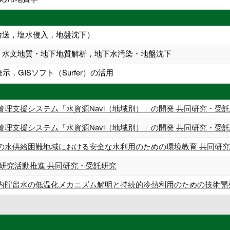
輸送，塩水侵入，地盤沈下）
，水文地質・地下地質解析，地下水汚染・地盤沈下
，GISソフト（Surfer）の活用
管理支援システム「水資源Navi（地域別）」の開発 共同研究・受
管理支援システム「水資源Navi（地域別）」の開発 共同研究・受
の水供給困難地域における安全な水利用のための環境教育 共同研究
査研究活動推進 共同研究・受託研究
内貯留水の低温化メカニズム解明と持続的冷熱利用のための技術開発 