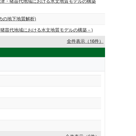
県会津・猪苗代地域における水文地質モデルの構築
めの地下地質解析)
・猪苗代地域における水文地質モデルの構築－)
全件表示（16件）