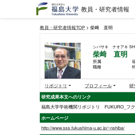
教員・研究者情報
教員・研究者情報TOP
> 柴﨑 直明
シバサキ ナオアキ
SH
柴﨑 直明
所属
職種
リポジトリ
プロフィール
研
研究成果本文へのリンク
福島大学学術機関リポジトリ FUKURO_フク
ホームページ
http://www.sss.fukushima-u.ac.jp/~nshiba/