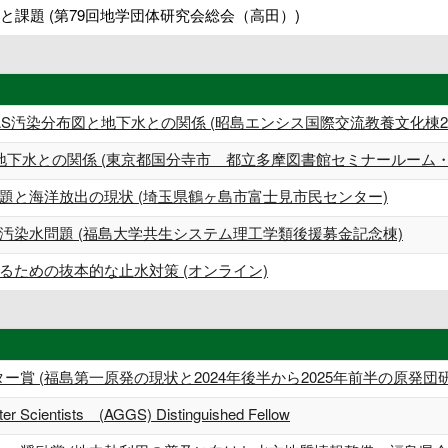
と課題 (第79回地学団体研究会総会（高田）)
AS汚染分布図と地下水との関係 (昭島エンシス国際交流教養文化棟2
地下水との関係 (東京都国分寺市 都立多摩図書館セミナールーム・
題と海洋放出の現状 (埼玉県鶴ヶ島市富士見市民センター)
汚染水問題 (福島大学共生システム理工学類後援募金記念棟)
るための抜本的な止水対策 (オンライン)
ター賞 (福島第一原発の現状と2024年後半から2025年前半の原発団
ter Scientists (AGGS) Distinguished Fellow