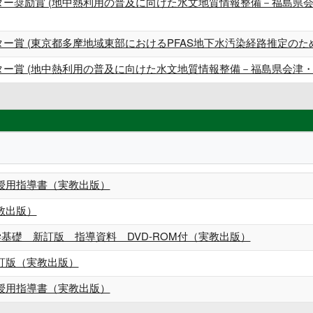
ポスター奨励賞 (地中熱利用の普及に向けた水文地質情報整備－福島
スター賞 (東京都多摩地域東部におけるPFAS地下水汚染経路推定のた
スター賞 (地中熱利用の普及に向けた水文地質情報整備－福島県会津
授用指導書（実教出版）
教出版）
学基礎 新訂版 指導資料 DVD-ROM付（実教出版）
訂版（実教出版）
授用指導書（実教出版）