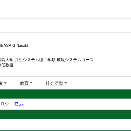
IBASAKI Naoaki
福島大学 共生システム理工学類 環境システムコース
特任教授
究
教育
社会活動
ロウ_