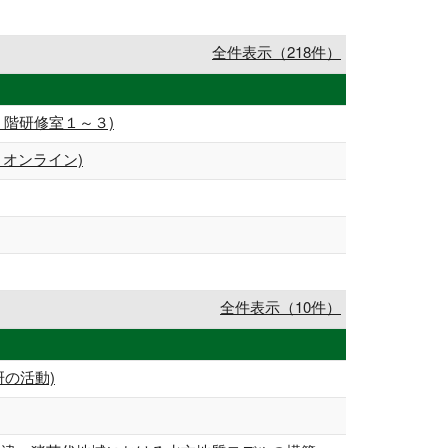
全件表示（218件）
 階研修室１～３)
オンライン)
全件表示（10件）
研の活動)