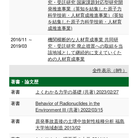
究・受託研究 国家課題対応型研究開
発推進事業（英知を結集した原子力
科学技術・人材育成推進事業）(英知
を結集した原子力科学技術・人材育
成推進事業)
2016/11 ～
機関横断的な人材育成事業 共同研
2019/03
究・受託研究 廃止措置への取組を当
該地域として継続的に支えていくた
めの人材育成事業
全件表示（8件）
著書・論文歴
著書
よくわかる力学の基礎 (共著) 2023/02/27
著書
Behavior of Radionuclides in the
Environment III (共著) 2022/03/15
著書
原発事故直後の土壌中放射性核種分析 福島
大学地域創造 2013/02