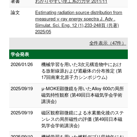
著書
わかりやすい理工系の力学 2011/11
論文
Estimating radiation source distribution from
measured γ-ray energy spectra J. Adv .
Simulat. Sci. Eng. 12 (1),233-248頁 (共著)
2025/05
全件表示（47件）
学会発表
2026/01/26
機械学習を用いた3次元構造物中におけ
る放射線源および遮蔽体の分布推定 (第
17回南東北原子力シンポジウム)
2025/09/19
μ-MOKE顕微鏡を用いたAlloy 600の局所
磁気特性観察 (第49回日本磁気学会学術
講演会)
2025/09/19
磁区観察顕微鏡による水素脆化後のステ
ンレスの局所磁性の評価 (第49回日本磁
気学会学術講演会)
2025/09/10
機械学習を用いた燃料デブリ収納缶にお