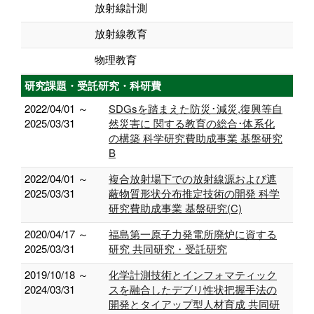
放射線計測
放射線教育
物理教育
研究課題・受託研究・科研費
2022/04/01 ～
SDGsを踏まえた防災･減災,復興等自
2025/03/31
然災害に 関する教育の総合･体系化
の構築 科学研究費助成事業 基盤研究
B
2022/04/01 ～
複合放射場下での放射線源および遮
2025/03/31
蔽物質形状分布推定技術の開発 科学
研究費助成事業 基盤研究(C)
2020/04/17 ～
福島第一原子力発電所廃炉に資する
2025/03/31
研究 共同研究・受託研究
2019/10/18 ～
化学計測技術とインフォマティック
2024/03/31
スを融合したデブリ性状把握手法の
開発とタイアップ型人材育成 共同研