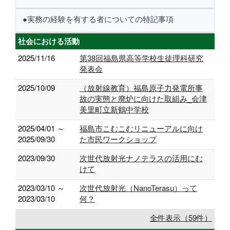
●実務の経験を有する者についての特記事項
社会における活動
2025/11/16
第38回福島県高等学校生徒理科研究
発表会
2025/10/09
（放射線教育）福島原子力発電所事
故の実態と廃炉に向けた取組み_会津
美里町立新鶴中学校
2025/04/01 ～
福島市こむこむリニューアルに向け
2025/09/30
た市民ワークショップ
2023/09/30
次世代放射光ナノテラスの活用にむ
けて
2023/03/10 ～
次世代放射光（NanoTerasu）って
2023/03/10
何？
全件表示（59件）