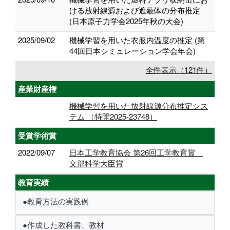
ける放射線源および遮蔽体の分布推定
(日本原子力学会2025年秋の大会)
2025/09/02
機械学習を用いた衣服内温度の推定 (第
44回日本シミュレーション学会年会)
全件表示（121件）
産業財産権
機械学習を用いた放射線源分布推定シス
テム （特開2025-23748）
受賞学術賞
2022/09/07
日本工学教育協会 第26回工学教育賞
文部科学大臣賞
教育実績
●教育方法の実践例
●作成した教科書、教材