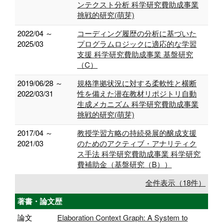
ンテクスト分析 科学研究費助成事業
挑戦的研究(萌芽)
2022/04 ～
コーディング履歴の分析に基づいた
2025/03
プログラムロジックに適応的な学習
支援 科学研究費助成事業 基盤研究
（C）
2019/06/28 ～
規格準拠状況に対する柔軟性と横断
2022/03/31
性を備えた潜在教材リポジトリ自動
生成メカニズム 科学研究費助成事業
挑戦的研究(萌芽)
2017/04 ～
教授学習方略の持続発展的醸成支援
2021/03
のためのアクティブ・アナリティク
ス手法 科学研究費助成事業 科学研究
費補助金（基盤研究（B））
全件表示（18件）
著書・論文歴
論文
Elaboration Context Graph: A System to