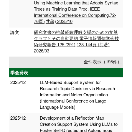
Using Machine Learning that Adopts Syntax
Trees as Training Data Proc. IEEE
International Conference on Computing,72-
76頁 (共著) 2025/10
論文
研究文書の推敲経緯理解支援のための文脈
グラフとその自動要約 電子情報通信学会技
術研究報告 125 (391),138-144頁 (共著)
2026/03
全件表示（195件）
学会発表
2025/12
LLM-Based Support System for
Research Topic Decision via Research
Information and Notes Organization
(International Conference on Large
Language Models)
2025/12
Development of a Reflection Map
Creation Support System Using LLMs to
Foster Self-Directed and Autonomous