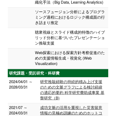
織化手法（Big Data, Learning Analytics)
ソースフュージョン分析によるプログラ
ミング過程におけるロジック構成面の行
き詰まり推定
聴衆視線とスライド構成的特徴のハイブ
リッド分析に基づいたプレゼンテーショ
ン推敲支援
Web探索における探索方針考察促進のた
めの支援情報生成・視覚化 (Web
Visualization)
研究課題・受託研究・科研費
2024/04/01 ～
研究推敲経験の持続的積み上げ支援
2028/03/31
のための文脈グラフによる検討経緯
の適応的要約 科学研究費助成事業 基
盤研究（B)
2021/07 ～
成功文脈の活用を重視した災害留意
2024/03/31
情報の見極め訓練のためのホットコ