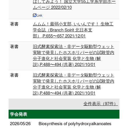
ばしてみよう！ 国立大学55工学系学部ホー
ムページ 2022/02/10
著書
ムムム！最弱小支部, いいんです！ 生物工
学会誌（Branch Spirit 北日本支
部）,P.655〜657 2021/12/01
著書
旧式酵素探索法・非データ駆動型ウェット
実験で発見したホスホリパーゼの試験管内
分子進化と社会実装 化学と生物 (解
説),P.488〜494 (共著) 2021/10/01
著書
旧式酵素探索法・非データ駆動型ウェット
実験で発見したホスホリパーゼの試験管内
分子進化と社会実装 化学と生物 (解
説),P.488〜494 (共著) 2021/10/01
全件表示（97件）
学会発表
2026/05/26
Biosynthesis of polyhydroxyalkanoates