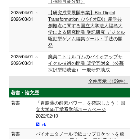
（持続可能分野）
2025/04/01 ～
【研究成果展開事業】Bio-Digital
2026/03/31
Transformation（バイオDX）産学共
創拠点に関する国立大学法人福島大
学による研究開発 受託研究 デジタル
駆動型ゲノム編集ツール・手法の開
発
2025/04/01 ～
廃棄ニトリルゴムのバイオアップサ
2026/03/31
イクル技術の開発 奨学寄附金（公募
採択型助成金） 一般研究助成
全件表示（139件）
著書・論文歴
著書
「胃腸薬の酵素パワー」を確認しよう！ 国
立大学55工学系学部ホームページ
2022/02/10
著書
バイオエタノールで紙コップロケットを飛