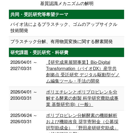
基質認識メカニズムの解明
共同・受託研究等希望テーマ
バイオ法によるプラスチック、ゴムのアップサイクル
技術開発
プラスチック分解、有用物質変換に関する酵素開発
研究課題・受託研究・科研費
2026/04/01 ～
【研究成果展開事業】Bio-Digital
2027/03/31
Transformation（バイオDX）産学共
創拠点 受託研究 デジタル駆動型ゲノ
ム編集ツール・手法の開発
2026/04/01 ～
ポリエチレンとポリプロピレンを分
2030/03/31
解する酵素の創製 科学研究費助成事
業 基盤研究(B)（一般）
2025/06/24 ～
ポリプロピレン分解酵素の機能解析
2026/03/31
および機能改良 奨学寄附金（公募採
択型助成金） 「野田産研研究助成」