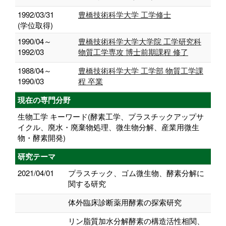
1992/03/31
豊橋技術科学大学 工学修士
(学位取得)
1990/04～
豊橋技術科学大学大学院 工学研究科
1992/03
物質工学専攻 博士前期課程 修了
1988/04～
豊橋技術科学大学 工学部 物質工学課
1990/03
程 卒業
現在の専門分野
生物工学 キーワード(酵素工学、プラスチックアップサ
イクル、廃水・廃棄物処理、微生物分解、産業用微生
物・酵素開発)
研究テーマ
2021/04/01
プラスチック、ゴム微生物、酵素分解に
関する研究
体外臨床診断薬用酵素の探索研究
リン脂質加水分解酵素の構造活性相関、