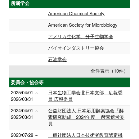
所属学会
American Chemical Society
American Society for Microbiology
アメリカ生化学、分子生物学会
バイオインダストリー協会
石油学会
全件表示（10件）
委員会・協会等
2025/04/01 ～
日本生物工学会北日本支部 広報委
2026/03/31
員 広報委員
2024/04/01 ～
公益財団法人 日本応用酵素協会「酵
2025/03/31
素研究助成 2024年度」 酵素選考委
員
2023/07/28 ～
一般社団法人日本技術者教育認定機