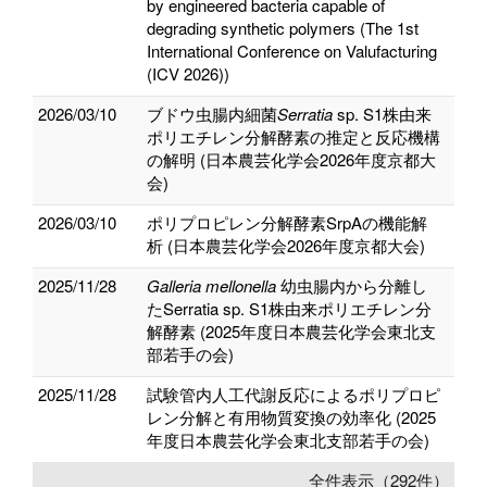
by engineered bacteria capable of
degrading synthetic polymers (The 1st
International Conference on Valufacturing
(ICV 2026))
2026/03/10
ブドウ虫腸内細菌
Serratia
sp. S1株由来
ポリエチレン分解酵素の推定と反応機構
の解明 (日本農芸化学会2026年度京都大
会)
2026/03/10
ポリプロピレン分解酵素SrpAの機能解
析 (日本農芸化学会2026年度京都大会)
2025/11/28
Galleria mellonella
幼虫腸内から分離し
たSerratia sp. S1株由来ポリエチレン分
解酵素 (2025年度日本農芸化学会東北支
部若手の会)
2025/11/28
試験管内人工代謝反応によるポリプロピ
レン分解と有用物質変換の効率化 (2025
年度日本農芸化学会東北支部若手の会)
全件表示（292件）