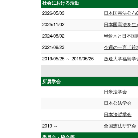
社会における活動
2026/05/03
日本国憲法公布
2025/11/02
日本国憲法を生
2024/08/02
W鈴木と日本国
2021/08/23
今週の一言「鈴
2019/05/25 ～ 2019/05/26
放送大学福島学
所属学会
日米法学会
日本公法学会
日本法哲学会
2019 ～
全国憲法研究会
委員会・協会等