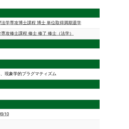
法学専攻博士課程 博士 単位取得満期退学
専攻修士課程 修士 修了 修士（法学）
学、現象学的プラグマティズム
/10