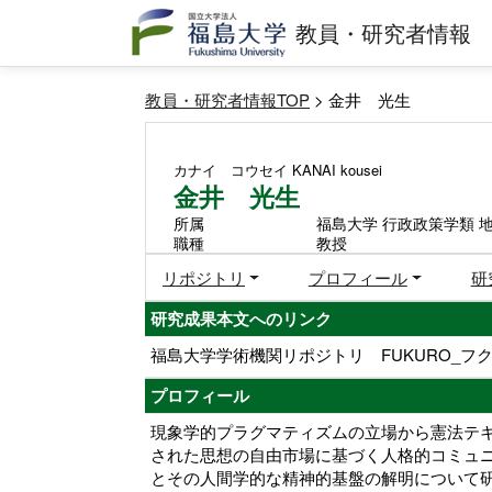
教員・研究者情報
教員・研究者情報TOP
> 金井 光生
カナイ コウセイ
KANAI kousei
金井 光生
所属
福島大学 行政政策学類 
職種
教授
リポジトリ
プロフィール
研
研究成果本文へのリンク
福島大学学術機関リポジトリ FUKURO_フク
プロフィール
現象学的プラグマティズムの立場から憲法テ
された思想の自由市場に基づく人格的コミュニ
とその人間学的な精神的基盤の解明について研