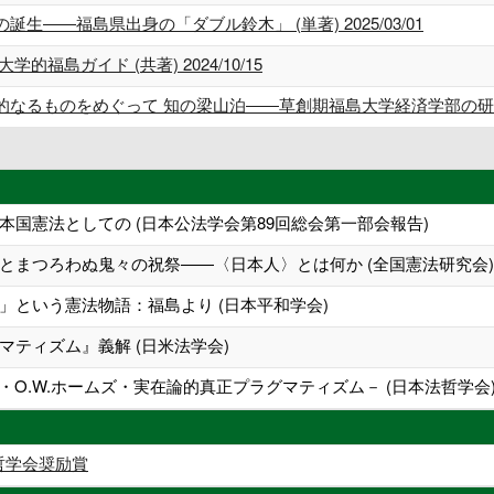
――福島県出身の「ダブル鈴木」 (単著) 2025/03/01
福島ガイド (共著) 2024/10/15
るものをめぐって 知の梁山泊――草創期福島大学経済学部の研究 (共著)
国憲法としての (日本公法学会第89回総会第一部会報告)
とまつろわぬ鬼々の祝祭――〈日本人〉とは何か (全国憲法研究会)
」という憲法物語：福島より (日本平和学会)
ティズム』義解 (日米法学会)
ス・O.W.ホームズ・実在論的真正プラグマティズム－ (日本法哲学会
法哲学会奨励賞