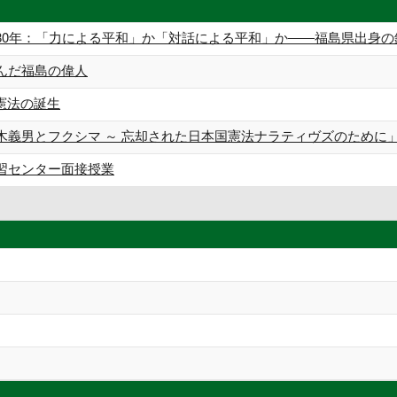
80年：「力による平和」か「対話による平和」か――福島県出身
んだ福島の偉人
憲法の誕生
木義男とフクシマ ～ 忘却された日本国憲法ナラティヴズのために
習センター面接授業