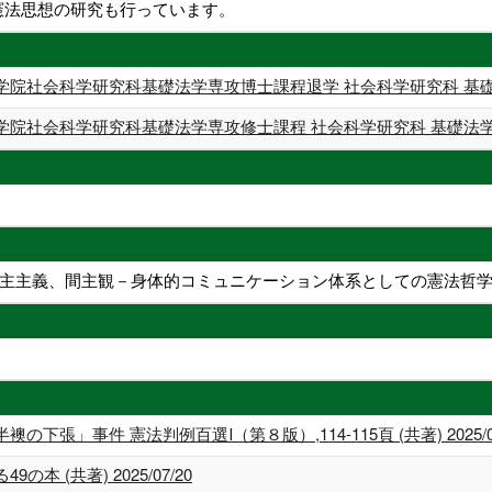
憲法思想の研究も行っています。
学院社会科学研究科基礎法学専攻博士課程退学 社会科学研究科 基礎
学院社会科学研究科基礎法学専攻修士課程 社会科学研究科 基礎法学
主主義、間主観－身体的コミュニケーション体系としての憲法哲
張」事件 憲法判例百選Ⅰ（第８版）,114-115頁 (共著) 2025/09
 (共著) 2025/07/20