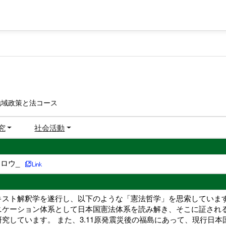
地域政策と法コース
究
社会活動
ロウ_
キスト解釈学を遂行し、以下のような「憲法哲学」を思索しています
ケーション体系として日本国憲法体系を読み解き、そこに証されるR
究しています。 また、3.11原発震災後の福島にあって、現行日