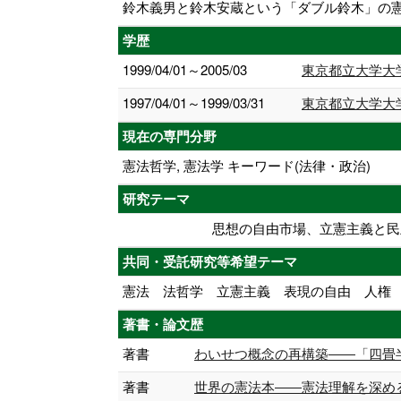
鈴木義男と鈴木安蔵という「ダブル鈴木」の
学歴
1999/04/01～2005/03
東京都立大学大
1997/04/01～1999/03/31
東京都立大学大
現在の専門分野
憲法哲学, 憲法学 キーワード(法律・政治)
研究テーマ
思想の自由市場、立憲主義と民
共同・受託研究等希望テーマ
憲法 法哲学 立憲主義 表現の自由 人権
著書・論文歴
著書
わいせつ概念の再構築――「四畳半襖の下
著書
世界の憲法本――憲法理解を深める49の本