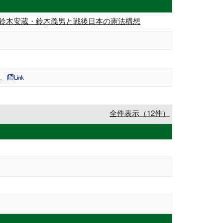
の鈴木安蔵・鈴木義男と戦後日本の憲法構想
」
全件表示（12件）