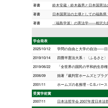
著書
鈴木安蔵・鈴木義男と日本国憲法の誕生
著書
日本国憲法の土壌としての福島県 大学的
著書
〈福島学派〉の憲法学――相沢久的な
学会発表
2025/10/12
学問の自由と大学の自治――日本
2019/10/14
四畳半憲法大系：〈ふるさと〉
2019/06/22
「全世界の国民の平和的生存権
2006/09
拙著『裁判官ホームズとプラグマ
2001/11
ホームズの名推理－C.S.パー
受賞学術賞
2007/11
日本法哲学会 2007年度日本