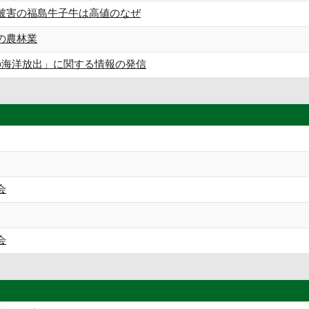
被害の福島牛子牛は高値のなぜ
の農林業
水の海洋放出」に関する情報の発信
会
会