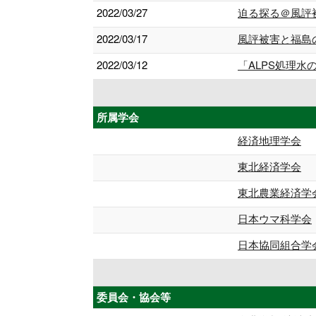
2022/03/27
迫る探る＠風評
2022/03/17
風評被害と福島
2022/03/12
「ALPS処理
所属学会
経済地理学会
東北経済学会
東北農業経済学
日本ウマ科学会
日本協同組合学
委員会・協会等