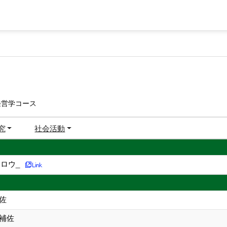
経営学コース
究
社会活動
ロウ_
佐
長補佐