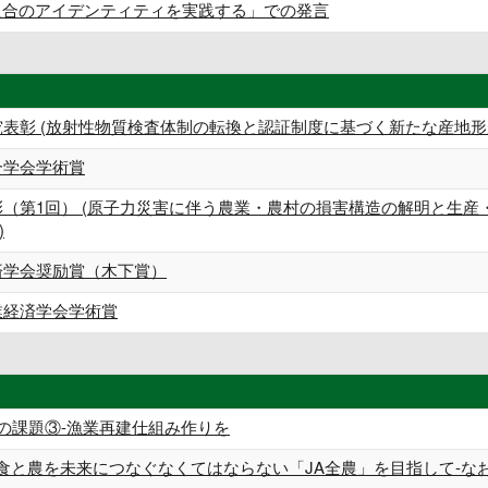
組合のアイデンティティを実践する」での発言
究表彰 (放射性物質検査体制の転換と認証制度に基づく新たな産地形
合学会学術賞
彰（第1回） (原子力災害に伴う農業・農村の損害構造の解明と生
)
済学会奨励賞（木下賞）
業経済学会学術賞
島の課題③-漁業再建仕組み作りを
集食と農を未来につなぐなくてはならない「JA全農」を目指して-な