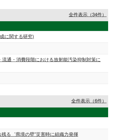
全件表示（34件）
成に関する研究)
産・流通・消費段階における放射能汚染抑制対策に
全件表示（6件）
お残る゛県境の壁”災害時に組織力発揮