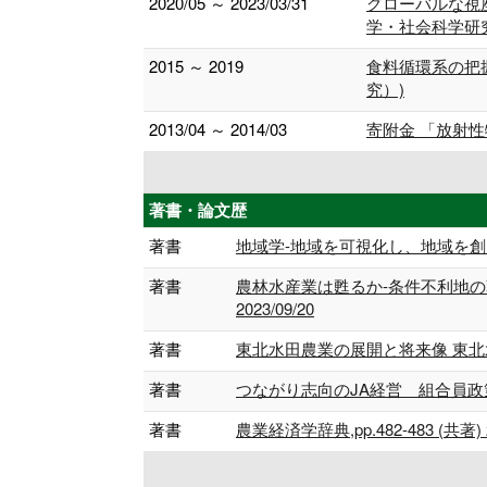
2020/05 ～ 2023/03/31
グローバルな視
学・社会科学研
2015 ～ 2019
食料循環系の把
究）)
2013/04 ～ 2014/03
寄附金 「放射
著書・論文歴
著書
地域学-地域を可視化し、地域を創る-
著書
農林水産業は甦るか-条件不利地の
2023/09/20
著書
東北水田農業の展開と将来像 東北水田
著書
つながり志向のJA経営 組合員政策のすすめ,
著書
農業経済学辞典,pp.482-483 (共著) 20