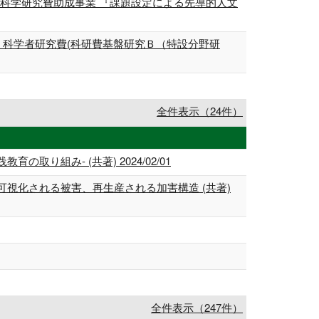
科学研究費助成事業 『課題設定による先導的人文
 科学者研究費(科研費基盤研究Ｂ（特設分野研
全件表示（24件）
組み- (共著) 2024/02/01
視化される被害、再生産される加害構造 (共著)
全件表示（247件）