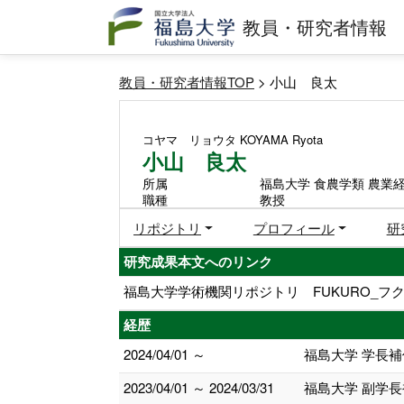
教員・研究者情報
教員・研究者情報TOP
> 小山 良太
コヤマ リョウタ
KOYAMA Ryota
小山 良太
所属
福島大学 食農学類 農業
職種
教授
リポジトリ
プロフィール
研
研究成果本文へのリンク
福島大学学術機関リポジトリ FUKURO_フク
経歴
2024/04/01 ～
福島大学 学長補
2023/04/01 ～ 2024/03/31
福島大学 副学