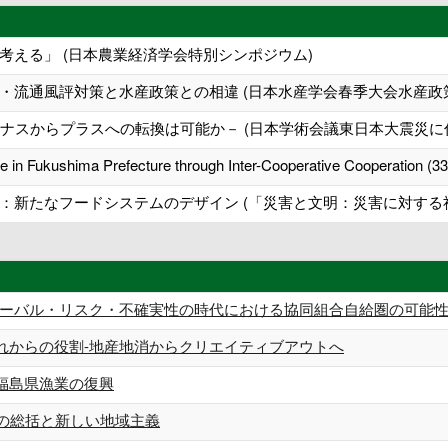
考える」 (日本農業経済学会特別シンポジウム)
・流通風評対策と水産政策との相違 (日本水産学会春季大会水産政
イナスからプラスへの転換は可能か－ (日本学術会議東日本大震災に
e in Fukushima Prefecture through Inter-Cooperative Cooperation (
：新たなフードシステムのデザイン (「災害と文明：災害に対する
ローバル・リスク・不確実性の時代における協同組合自給圏の可能
れからの役割-地産地消からクリエイティブアウトへ
福島県漁業の復興
年の総括と新しい地域主義