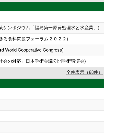
策シンポジウム「福島第一原発処理水と水産業」)
係る食料問題フォーラム２０２２)
33rd World Cooperative Congress)
社会の対応」日本学術会議公開学術講演会)
全件表示（88件）
性