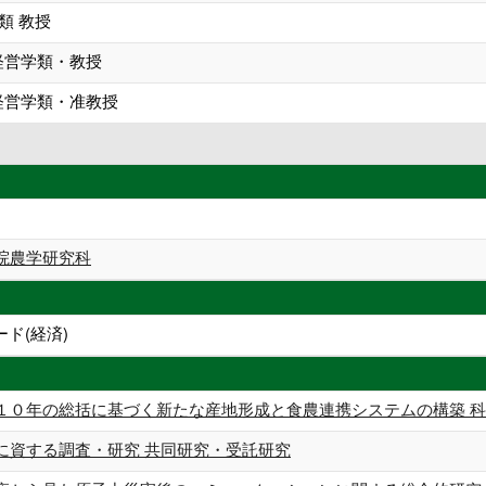
類 教授
経営学類・教授
経営学類・准教授
院農学研究科
ド(経済)
１０年の総括に基づく新たな産地形成と食農連携システムの構築 科学研
に資する調査・研究 共同研究・受託研究