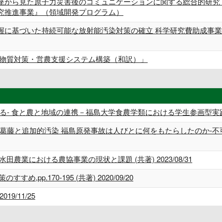
座から見た原子力災害後のコミュニケーションに関する総合的研究 
究推進事業』（領域開発プログラム）
握に基づいた持続可能な放射能汚染対策の確立 科学研究費助成事業
性物質対策・営農支援システム構築（和訳）」
 食と農と地域の連携－福島大学食農学類における学生参画型実践教育の取り
葛藤と追加的汚染 福島原発事故は人びとに何をもたらしたのか-不可
農業における農協事業の現状と課題 (共著) 2023/08/31
pp.170‐195 (共著) 2020/09/20
19/11/25