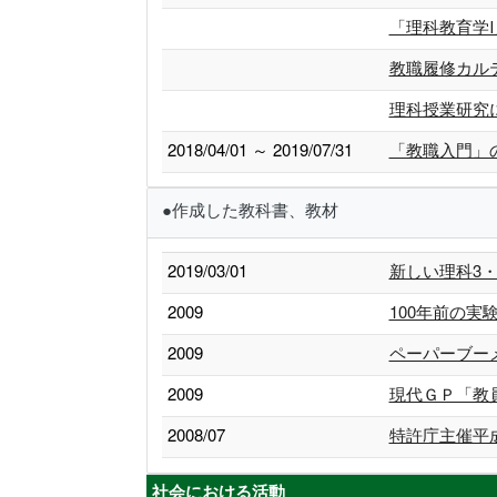
「理科教育学
教職履修カル
理科授業研究
2018/04/01 ～ 2019/07/31
「教職入門」
●作成した教科書、教材
2019/03/01
新しい理科3・
2009
100年前の
2009
ペーパーブー
2009
現代ＧＰ「教
2008/07
特許庁主催平
社会における活動