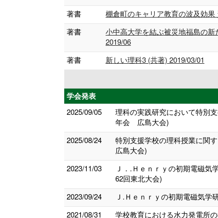
著書
棚倉町のキャリア教育の波及効果 資質・能
著書
小中高大学を結ぶ被災地福島の新た
2019/06
著書
新しい理科3 (共著) 2019/03/01
学会発表
2025/09/05
理科の実践研究において特別支
年会 広島大会)
2025/08/24
特別支援学校の理科授業に関す
広島大会)
2023/11/03
Ｊ．.Ｈｅｎｒｙの初期電磁気
62回東北大会)
2023/09/24
Ｊ.Ｈｅｎｒｙの初期電磁気学研
2021/08/31
学校教育における水力発電所の教