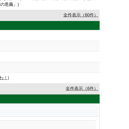
の意義」)
全件表示（60件）
わ！)
全件表示（6件）