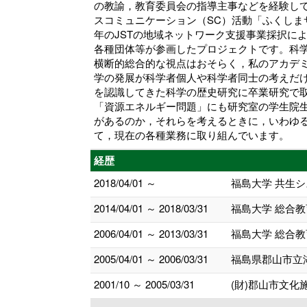
の教諭，教育委員会の指導主事などを経験し
スコミュニケーション（SC）活動「ふくしまサ
年のJSTの地域ネットワーク支援事業採択に
各種団体等が参画したプロジェクトです。科
横断的総合的な視点はおそらく，私のアカデ
学の発展が科学者個人や科学者同士の考えだ
を認識してきた科学の歴史研究に卒業研究で
「資源エネルギー問題」にも研究室の学生院
があるのか，それらを考えるときに，いわゆ
て，現在の各種業務に取り組んでいます。
経歴
2018/04/01 ～
福島大学 共生シ
2014/04/01 ～ 2018/03/31
福島大学 総合教
2006/04/01 ～ 2013/03/31
福島大学 総合教
2005/04/01 ～ 2006/03/31
福島県郡山市立
2001/10 ～ 2005/03/31
(財)郡山市文化