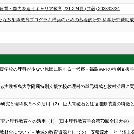
力を追うキャリア教育,221-224頁 (共著) 2023/03/24
な放射線教育プログラム構築のための基礎的研究 科学研究費助成事業(
援学校の理科が少ない原因に関する一考察－福島県内の特別支援学校
る実践 福島大学附属特別支援学校の理科の単元構成と教材活用に関
学研究と理科教育への活用（2） 巨大電磁石と往復運動装置の特徴と
究と理科教育への活用（1） (日本理科教育学会第73回全国大会)
材化について－地域の教育資源とし ての「安積疏水」と「沼上発電所