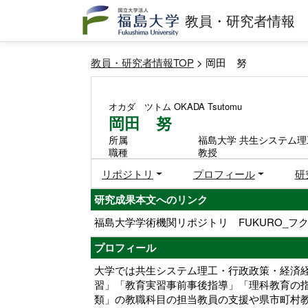
教員・研究者情報
教員・研究者情報TOP
> 岡田 努
オカダ ツトム
OKADA Tsutomu
岡田 努
所属
福島大学 共生システム理
職種
教授
リポジトリ
プロフィール
研
研究成果本文へのリンク
福島大学学術機関リポジトリ FUKURO_フク
プロフィール
大学では共生システム理工・行政政策・経済
習」「教育実習事前事後指導」「理科教育の
類」の教職科目の担当教員の支援や県市町村