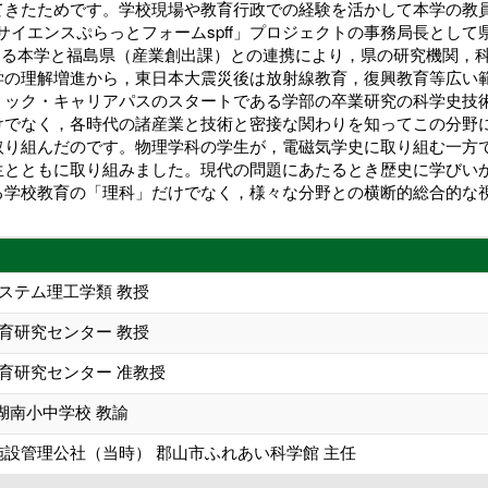
てきたためです。学校現場や教育行政での経験を活かして本学の教
イエンスぷらっとフォームspff」プロジェクトの事務局長として県
よる本学と福島県（産業創出課）との連携により，県の研究機関，
学の理解増進から，東日本大震災後は放射線教育，復興教育等広い
ミック・キャリアパスのスタートである学部の卒業研究の科学史技
けでなく，各時代の諸産業と技術と密接な関わりを知ってこの分野
取り組んだのです。物理学科の学生が，電磁気学史に取り組む一方
生とともに取り組みました。現代の問題にあたるとき歴史に学びい
る学校教育の「理科」だけでなく，様々な分野との横断的総合的な
ステム理工学類 教授
育研究センター 教授
育研究センター 准教授
湖南小中学校 教諭
施設管理公社（当時） 郡山市ふれあい科学館 主任