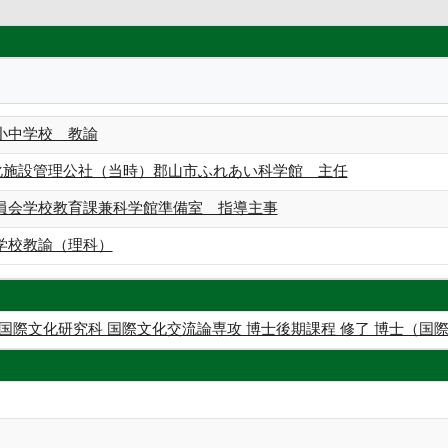
小中学校 教諭
文化施設管理公社（当時）郡山市ふれあい科学館 主任
員会学校教育課兼科学館準備室 指導主事
学校教諭（理科）
国際文化研究科 国際文化交流論専攻 博士後期課程 修了 博士（国