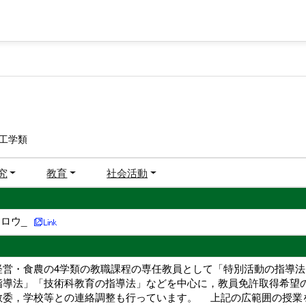
工学類
究
教育
社会活動
ロウ_
経営・食農の4学類の教職課程の専任教員として「特別活動の指導
指導法」「技術科教育の指導法」などを中心に，教員免許取得希望
教委，学校等との連絡調整も行っています。 上記の広範囲の授業