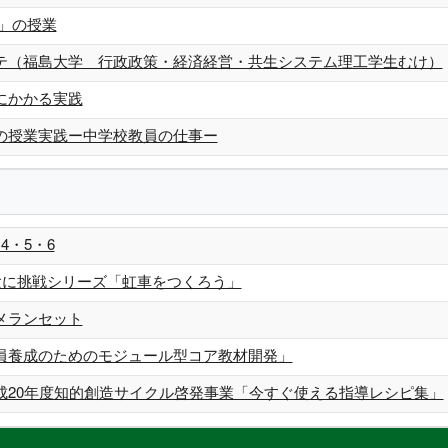
Ⅰ」の授業
テ（福島大学 行政政策・経済経営・共生システム理工学生むけ）
にかかる実践
の授業実践ー中学校教員の仕事ー
4・5・6
実験に挑戦シリーズ「虹車をつくろう」
メランセット
員養成のためのモジュール型コア教材開発」
成20年度知的創造サイクル啓発事業「今すぐ使える指導レシピ集」