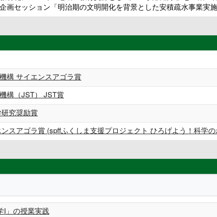
企画セッション「明治期の文明開化を背景とした安積疏水事業実施
機構 サイエンスアゴラ賞
構（JST） JST賞
学研究奨励賞
ンスアゴラ賞 (spffふくしま支援プロジェクト ひろげよう！科学の
学Ⅰ」の授業実践