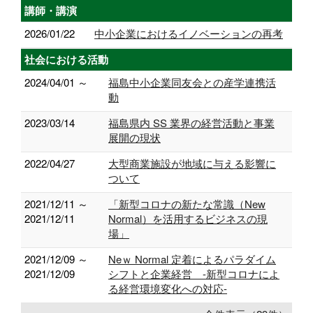
講師・講演
2026/01/22
中小企業におけるイノベーションの再考
社会における活動
2024/04/01 ～
福島中小企業同友会との産学連携活
動
2023/03/14
福島県内 SS 業界の経営活動と事業
展開の現状
2022/04/27
大型商業施設が地域に与える影響に
ついて
2021/12/11 ～
「新型コロナの新たな常識（New
2021/12/11
Normal）を活用するビジネスの現
場」
2021/12/09 ～
Neｗ Normal 定着によるパラダイム
2021/12/09
シフトと企業経営 -新型コロナによ
る経営環境変化への対応-