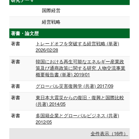
研究テーマ
国際経営
経営戦略
著書・論文歴
著書
トレードオフを突破する経営戦略 (単著)
2026/02/28
著書
韓国における再生可能なエネルギー産業政
策及び通商政策に関する研究 人物交流事業
概要報告書 (単著) 2019/01
著書
グローバル災害復興学 (共著) 2017/09
著書
東日本大震災からの復旧・復興と国際比較
(共著) 2014/05
著書
多国籍企業とグローバルビジネス (共著)
2012/05
全件表示（16件）