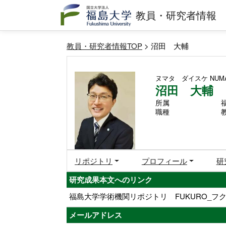
教員・研究者情報
教員・研究者情報TOP
> 沼田 大輔
ヌマタ ダイスケ
NUMA
沼田 大輔
所属
職種
リポジトリ
プロフィール
研
研究成果本文へのリンク
福島大学学術機関リポジトリ FUKURO_フク
メールアドレス