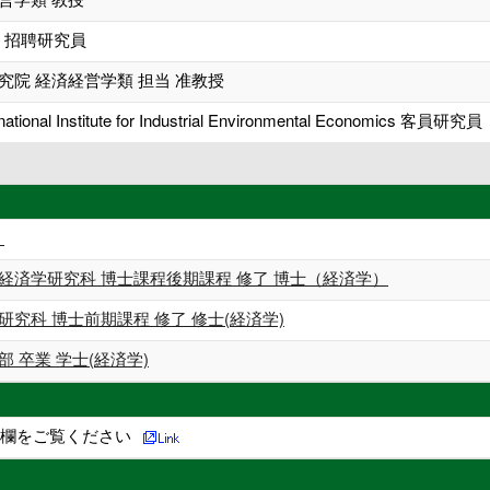
所 招聘研究員
究院 経済経営学類 担当 准教授
ional Institute for Industrial Environmental Economics 客員研究員
）
経済学研究科 博士課程後期課程 修了 博士（経済学）
研究科 博士前期課程 修了 修士(経済学)
部 卒業 学士(経済学)
研究概要の欄をご覧ください