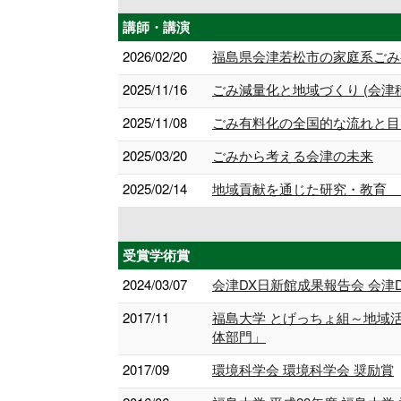
講師・講演
2026/02/20
福島県会津若松市の家庭系ごみ有
2025/11/16
ごみ減量化と地域づくり (会津
2025/11/08
ごみ有料化の全国的な流れと目的
2025/03/20
ごみから考える会津の未来
2025/02/14
地域貢献を通じた研究・教育 ～
受賞学術賞
2024/03/07
会津DX日新館成果報告会 会津
2017/11
福島大学 とげっちょ組～地域
体部門」
2017/09
環境科学会 環境科学会 奨励賞