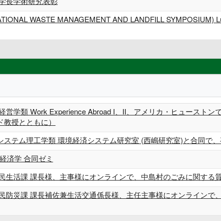
 学長学術研究表彰
ATIONAL WASTE MANAGEMENT AND LANDFILL SYMPOSIUM) Luigi Me
営学類 Work Experience Abroad I、II、アメリカ・ヒ
ド教授とともに）
ステム理工学類 環境経済システム研究室 (西嶋研究室)と合同で、
境経済学 合同ゼミ
民生活課 課長様、主事様にオンラインで、中島村のごみに関する質疑
住民防災課 課長補佐兼生活交通係長様、主任主事様にオンラインで、