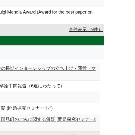
ndia Award (Award for the best paper on
全件表示（9件）
ューストンでの長期インターンシップの立ち上げ・運営（マ
卒論中間報告（6週にわたって)
 (問題探究セミナーⅡで)
国見町のごみに関する質疑 (問題探究セミナーⅡ