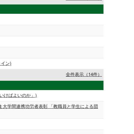
イン)
全件表示（14件）
いけばよいのか」)
ま大学間連携功労者表彰 「教職員と学生による団