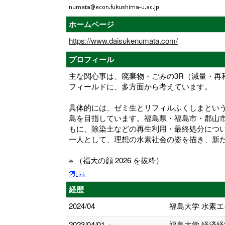
ホームページ
https://www.daisukenumata.com/
プロフィール
主な関心事は、廃棄物・ごみの3R（減量・
フィールドに、多方面から考えています。
具体的には、ゼミ生とリフィルふくしまとい
島を目指しています。福島県・福島市・郡山
もに、除染土などの再生利用・最終処分につ
一人として、理想の水素社会の姿を描き、新
※ （福大の顔 2026 を抜粋）
経歴
2024/04
福島大学 水素
2023/04/01 ～
福島大学 経済経