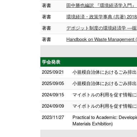
著書
田中勝也編訳 『環境経済学入門』「家
著書
環境経済・政策学事典 (共著) 2018/
著書
デポジット制度の環境経済学 ―循環型
著書
Handbook on Waste Management 
学会発表
2025/09/21
小規模自治体におけるごみ排出原
2025/09/05
小規模自治体におけるごみ排出原
2024/09/15
マイボトルの利用を促す情報に関
2024/09/09
マイボトルの利用を促す情報に関
2023/11/27
Practical to Academic: Develop
Materials Exhibition)