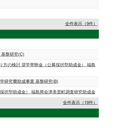
全件表示（9件）
基盤研究(C)
方の検討 奨学寄附金（公募採択型助成金） 福島
研究費助成事業 基盤研究(B)
採択型助成金） 福島県会津美里町調査研究助成金
全件表示（19件）