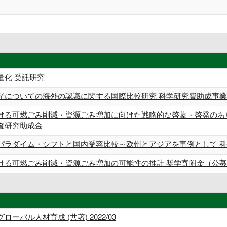
量化 受託研究
光についての海外の認識に関する国際比較研究 科学研究費助成事業 
ける可燃ごみ削減・資源ごみ増加に向けた戦略的な啓蒙・啓発のあり
査研究助成金
パラダイム・シフトと国内受容比較～欧州とアジアを事例として 科学
ける可燃ごみ削減・資源ごみ増加の可能性の推計 奨学寄附金（公募
バル人材育成 (共著) 2022/03