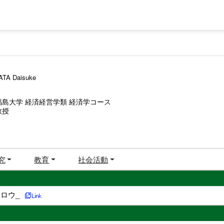
TA Daisuke
福島大学 経済経営学類 経済学コース
教授
究
教育
社会活動
ロウ_