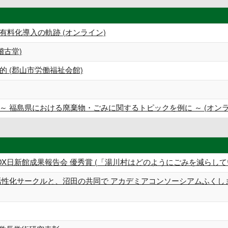
料化導入の軌跡 (オンライン)
稽古堂)
 (郡山市労働福祉会館)
 福島県における廃棄物・ごみに関するトピックを例に ～ (オンラ
DX日新館成果報告会 優秀賞 (「湯川村はどのようにごみを減らして
活性化サークルと、沼田の共同で アカデミアコンソーシアムふくし