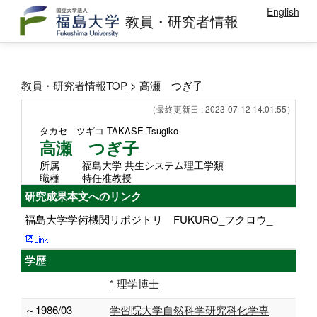
English
教員・研究者情報
教員・研究者情報TOP
> 高瀬 つぎ子
（最終更新日 : 2023-07-12 14:01:55）
タカセ ツギコ
TAKASE Tsugiko
高瀬 つぎ子
所属
福島大学 共生システム理工学類
職種
特任准教授
研究成果本文へのリンク
福島大学学術機関リポジトリ FUKURO_フクロウ_
学歴
* 理学博士
～1986/03
学習院大学自然科学研究科化学専