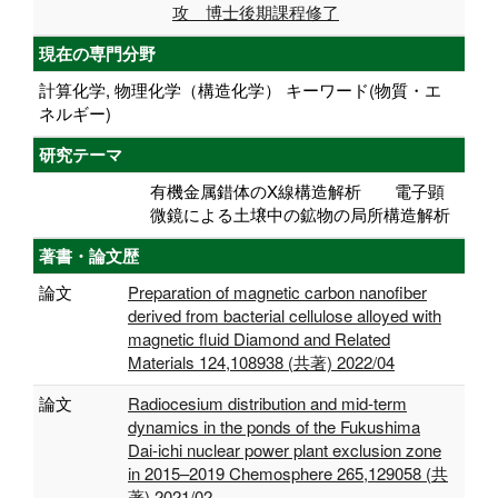
攻 博士後期課程修了
現在の専門分野
計算化学, 物理化学（構造化学） キーワード(物質・エ
ネルギー)
研究テーマ
有機金属錯体のX線構造解析 電子顕
微鏡による土壌中の鉱物の局所構造解析
著書・論文歴
論文
Preparation of magnetic carbon nanofiber
derived from bacterial cellulose alloyed with
magnetic fluid Diamond and Related
Materials 124,108938 (共著) 2022/04
論文
Radiocesium distribution and mid-term
dynamics in the ponds of the Fukushima
Dai-ichi nuclear power plant exclusion zone
in 2015–2019 Chemosphere 265,129058 (共
著) 2021/02