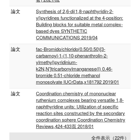
論文
Synthesis of 2,6-di(1,8-naphthyridin-2-
yl)pyridines functionalized at the 4-position:
Building blocks for suitable metal complex-
based dyes SYNTHETIC
COMMUNICATIONS 2019/04
論文
fac-Bromido/chlorido(0.50/0.50)[3-
carbamoyl-1-(1,10-phenanthrolin-2-
ylmethyl)pyridinium-
k2N,N']tricarbonylmanganese(I) 0.46-
bromide 0.51-chloride methanol
monosolvate IUCrData,x181792 2019/01
論文
Coordination chemistry of mononuclear
ruthenium complexes bearing versatile 1,8-
naphthyridine units: Utilization of specific
reaction sites constructed by the secondary
coordination sphere Coordination Chemistry
Reviews,424-433頁 2018/01
全件表示（22件）