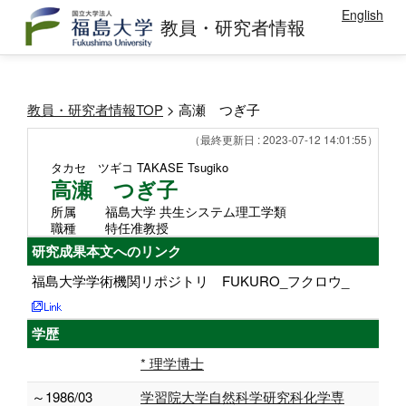
English
教員・研究者情報
教員・研究者情報TOP
> 高瀬 つぎ子
（最終更新日 : 2023-07-12 14:01:55）
タカセ ツギコ
TAKASE Tsugiko
高瀬 つぎ子
所属
福島大学 共生システム理工学類
職種
特任准教授
研究成果本文へのリンク
福島大学学術機関リポジトリ FUKURO_フクロウ_
学歴
* 理学博士
～1986/03
学習院大学自然科学研究科化学専