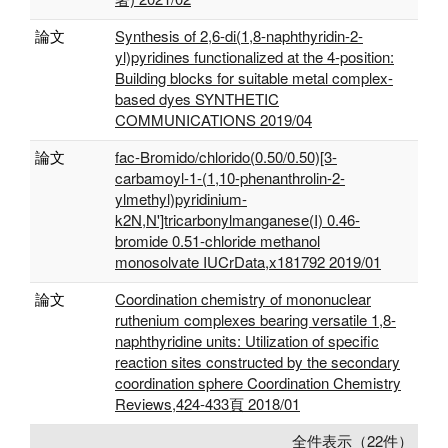
論文
Synthesis of 2,6-di(1,8-naphthyridin-2-
yl)pyridines functionalized at the 4-position:
Building blocks for suitable metal complex-
based dyes SYNTHETIC
COMMUNICATIONS 2019/04
論文
fac-Bromido/chlorido(0.50/0.50)[3-
carbamoyl-1-(1,10-phenanthrolin-2-
ylmethyl)pyridinium-
k2N,N']tricarbonylmanganese(I) 0.46-
bromide 0.51-chloride methanol
monosolvate IUCrData,x181792 2019/01
論文
Coordination chemistry of mononuclear
ruthenium complexes bearing versatile 1,8-
naphthyridine units: Utilization of specific
reaction sites constructed by the secondary
coordination sphere Coordination Chemistry
Reviews,424-433頁 2018/01
全件表示（22件）