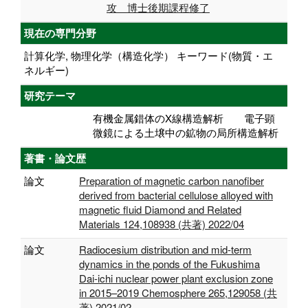
攻 博士後期課程修了
現在の専門分野
計算化学, 物理化学（構造化学） キーワード(物質・エ
ネルギー)
研究テーマ
有機金属錯体のX線構造解析 電子顕
微鏡による土壌中の鉱物の局所構造解析
著書・論文歴
論文
Preparation of magnetic carbon nanofiber
derived from bacterial cellulose alloyed with
magnetic fluid Diamond and Related
Materials 124,108938 (共著) 2022/04
論文
Radiocesium distribution and mid-term
dynamics in the ponds of the Fukushima
Dai-ichi nuclear power plant exclusion zone
in 2015–2019 Chemosphere 265,129058 (共
著) 2021/02