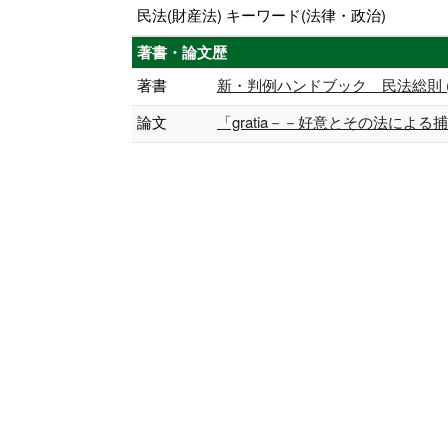
民法(財産法) キーワード(法律・政治)
著書・論文歴
著書
新・判例ハンドブック 民法総則 (共著
論文
「gratia－－好意とその法による捕捉」