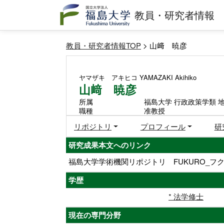
教員・研究者情報
教員・研究者情報TOP
> 山﨑 暁彦
ヤマザキ アキヒコ
YAMAZAKI Akihiko
山﨑 暁彦
所属
福島大学 行政政策学類 
職種
准教授
リポジトリ
プロフィール
研
研究成果本文へのリンク
福島大学学術機関リポジトリ FUKURO_フク
学歴
* 法学修士
現在の専門分野