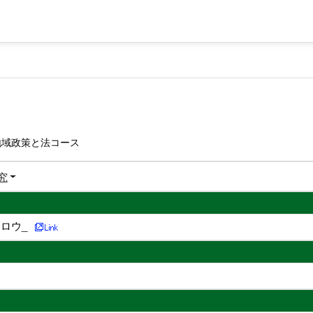
地域政策と法コース
究
ロウ_