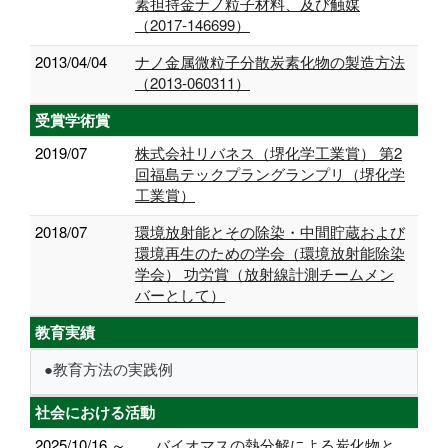
素担持金ナノ粒子材料、及び触媒
（2017-146699）
2013/04/04
ナノ金属微粒子分散炭素化物の製造方法
（2013-060311）
受賞学術賞
2019/07
株式会社リバネス（堺化学工業賞） 第2
回福島テックプラングランプリ（堺化学
工業賞）
2018/07
環境放射能とその除染・中間貯蔵および
環境再生のための学会（環境放射能除染
学会） 功労賞（放射線計測チームメン
バーとして）
教育実績
●教育方法の実践例
社会における活動
2025/10/16 ～
バイオマスの熱分解による炭化物と