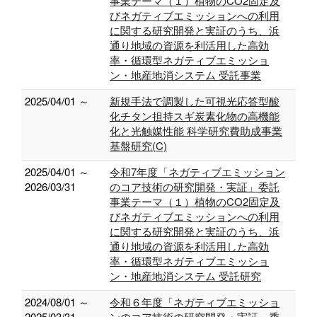
事業テーマ（１）植物のCO2固定及
びネガティブエミッションへの利用
に関する研究開発と実証のうち、浜
通り地域の資源を利活用した高効
率・循環型ネガティブエミッショ
ン・地産地消システム 受託事業
2025/04/01 ～
新規手法で調製した可視光応答型酸
化チタン担持スギ炭素化物の高機能
化と光触媒性能 科学研究費助成事業
基盤研究(C)
2025/04/01 ～
令和7年度「ネガティブエミッション
2026/03/31
のコア技術の研究開発・実証」委託
事業テーマ（１）植物のCO2固定及
びネガティブエミッションへの利用
に関する研究開発と実証のうち、浜
通り地域の資源を利活用した高効
率・循環型ネガティブエミッショ
ン・地産地消システム 受託研究
2024/08/01 ～
令和６年度「ネガティブエミッショ
2025/03/31
ンのコア技術の研究開発・実証」委