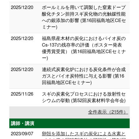
2025/12/20
ボールミルを用いて調製した窒素ドープ
酸化チタン担持スギ炭化物の光触媒性能
への銀添加の影響 (第16回福島地区CEセ
ミナー)
2025/12/20
福島県産木材の炭化におけるバイオ炭の
Cs-137の残存率の評価（ポスター発表
優秀賞受賞） (第16回福島地区CEセミナ
ー)
2025/12/20
連続式炭素化炉における炭化条件が合成
ガスとバイオ炭特性に与える影響 (第16
回福島地区CEセミナー)
2025/11/26
スギの炭素化プロセスにおける放射性セ
シウムの挙動 (第52回炭素材料学会年会)
全件表示（215件）
講師・講演
2023/09/07
卵殻を添加したスギの炭化による水素と