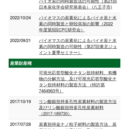
バイオ炭の同時製造法の可能性（第21回
日本炭化学会研究発表会） (八王子市)
2022/10/24
バイオマスの炭素化によるバイオ炭と水
素の同時製造と卵殻添加の影響（2022
年度第5回CPC研究会）
2022/09/21
バイオマスの炭素化によるバイオ炭と水
素の同時製造の可能性（第27回東北ジョ
イント夏季セミナー）
産業財産権
可視光応答型酸化チタン担持材料、有機
物の分解方法、及び可視光応答型酸化チ
タン担持材料の製造方法 （特許第
7464963号）
2017/10/19
リン酸銀担持多孔性炭素材料の製造方法
及びリン酸銀担持多孔性炭素材料
（2017-189730）
2017/07/28
炭素担持金ナノ粒子材料の製造方法、炭