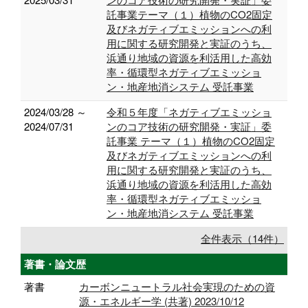
託事業テーマ（１）植物のCO2固定
及びネガティブエミッションへの利
用に関する研究開発と実証のうち、
浜通り地域の資源を利活用した高効
率・循環型ネガティブエミッショ
ン・地産地消システム 受託事業
2024/03/28 ～
令和５年度「ネガティブエミッショ
2024/07/31
ンのコア技術の研究開発・実証」委
託事業 テーマ（１）植物のCO2固定
及びネガティブエミッションへの利
用に関する研究開発と実証のうち、
浜通り地域の資源を利活用した高効
率・循環型ネガティブエミッショ
ン・地産地消システム 受託事業
全件表示（14件）
著書・論文歴
著書
カーボンニュートラル社会実現のための資
源・エネルギー学 (共著) 2023/10/12