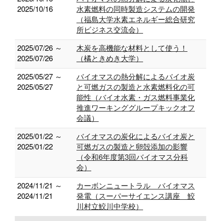
2025/10/16
水素燃料の同時製造システムの開発
（福島大学水素エネルギー総合研究
所ビジネス交流会）
2025/07/26 ～
木炭を高機能な材料として使う！
2025/07/26
（橘ときめき大学）
2025/05/27 ～
バイオマスの熱分解によるバイオ炭
2025/05/27
と可燃ガスの製造と水素燃料化の可
能性（バイオ水素・ガス燃料事業化
推進ワーキンググループキックオフ
会議）
2025/01/22 ～
バイオマスの炭化によるバイオ炭と
2025/01/22
可燃ガスの製造と卵殻添加の影響
（令和6年度第3回バイオマス分科
会）
2024/11/21 ～
カーボンニュートラル バイオマス
2024/11/21
発電（スーパーサイエンス講座 鮫
川村立鮫川中学校）