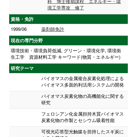
科 博士後期課程 エネルギー・環
境工学専攻 修了
資格・免許
1999/06
薬剤師免許
現在の専門分野
環境技術・環境負荷低減, グリーン・環境化学, 環境衛
生工学 資源材料工学 キーワード(物質・エネルギー)
研究テーマ
バイオマスの金属複合炭素化処理による
バイオマス多面的利活用システムの開発
バイオマス炭素化物の高機能化に関する
研究
フェロシアン化金属担持木質バイオマス
炭素化物の作製とセシウム吸着性能
可視光応答型光触媒を担持したスギ炭に