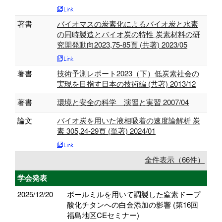
著書
バイオマスの炭素化によるバイオ炭と水素
の同時製造とバイオ炭の特性 炭素材料の研
究開発動向2023,75-85頁 (共著) 2023/05
著書
技術予測レポート2023（下）低炭素社会の
実現を目指す日本の技術編 (共著) 2013/12
著書
環境と安全の科学 演習と実習 2007/04
論文
バイオ炭を用いた液相吸着の速度論解析 炭
素 305,24-29頁 (単著) 2024/01
全件表示（66件）
学会発表
2025/12/20
ボールミルを用いて調製した窒素ドープ
酸化チタンへの白金添加の影響 (第16回
福島地区CEセミナー)