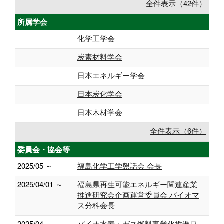
全件表示（42件）
所属学会
化学工学会
炭素材料学会
日本エネルギー学会
日本炭化学会
日本木材学会
全件表示（6件）
委員会・協会等
2025/05 ～
福島化学工学懇話会 会長
2025/04/01 ～
福島県再生可能エネルギー関連産業
推進研究会企画運営委員会 バイオマ
ス分科会長
2025/04 ～
バイオ水素・ガス燃料事業化推進ワ