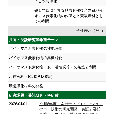
よる水質浄化
磁石で回収可能な鉄酸化物複合木質バイ
オマス炭素化物の作製とヒ素吸着材とし
ての利用
全件表示（7件）
共同・受託研究等希望テーマ
バイオマス炭素化物の性能評価
バイオマス炭素化物の高機能化
バイオマス炭素化物（炭・活性炭等）の製造と利用
水質分析（IC, ICP-MS等）
環境浄化材料の開発
研究課題・受託研究・科研費
2026/04/01 ～
令和8年度「ネガティブエミッション
のコア技術の研究開発・実証」委託