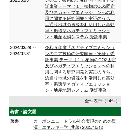
託事業テーマ（１）植物のCO2固定
及びネガティブエミッションへの利
用に関する研究開発と実証のうち、
浜通り地域の資源を利活用した高効
率・循環型ネガティブエミッショ
ン・地産地消システム 受託事業
2024/03/28 ～
令和５年度「ネガティブエミッショ
2024/07/31
ンのコア技術の研究開発・実証」委
託事業 テーマ（１）植物のCO2固定
及びネガティブエミッションへの利
用に関する研究開発と実証のうち、
浜通り地域の資源を利活用した高効
率・循環型ネガティブエミッショ
ン・地産地消システム 受託事業
全件表示（14件）
著書・論文歴
著書
カーボンニュートラル社会実現のための資
源・エネルギー学 (共著) 2023/10/12