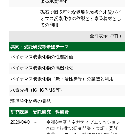
よる水質浄化
磁石で回収可能な鉄酸化物複合木質バイ
オマス炭素化物の作製とヒ素吸着材とし
ての利用
全件表示（7件）
共同・受託研究等希望テーマ
バイオマス炭素化物の性能評価
バイオマス炭素化物の高機能化
バイオマス炭素化物（炭・活性炭等）の製造と利用
水質分析（IC, ICP-MS等）
環境浄化材料の開発
研究課題・受託研究・科研費
2026/04/01 ～
令和8年度「ネガティブエミッション
のコア技術の研究開発・実証」委託