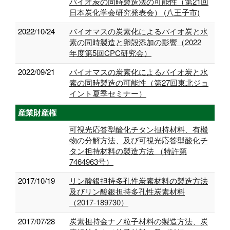
バイオ炭の同時製造法の可能性（第21回
日本炭化学会研究発表会） (八王子市)
2022/10/24
バイオマスの炭素化によるバイオ炭と水
素の同時製造と卵殻添加の影響（2022
年度第5回CPC研究会）
2022/09/21
バイオマスの炭素化によるバイオ炭と水
素の同時製造の可能性（第27回東北ジョ
イント夏季セミナー）
産業財産権
可視光応答型酸化チタン担持材料、有機
物の分解方法、及び可視光応答型酸化チ
タン担持材料の製造方法 （特許第
7464963号）
2017/10/19
リン酸銀担持多孔性炭素材料の製造方法
及びリン酸銀担持多孔性炭素材料
（2017-189730）
2017/07/28
炭素担持金ナノ粒子材料の製造方法、炭