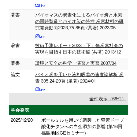
著書
バイオマスの炭素化によるバイオ炭と水素
の同時製造とバイオ炭の特性 炭素材料の研
究開発動向2023,75-85頁 (共著) 2023/05
著書
技術予測レポート2023（下）低炭素社会の
実現を目指す日本の技術編 (共著) 2013/12
著書
環境と安全の科学 演習と実習 2007/04
論文
バイオ炭を用いた液相吸着の速度論解析 炭
素 305,24-29頁 (単著) 2024/01
全件表示（66件）
学会発表
2025/12/20
ボールミルを用いて調製した窒素ドープ
酸化チタンへの白金添加の影響 (第16回
福島地区CEセミナー)