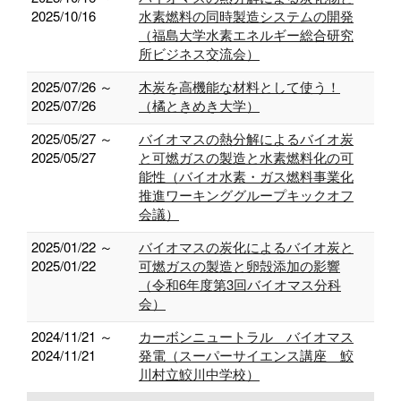
2025/10/16
水素燃料の同時製造システムの開発
（福島大学水素エネルギー総合研究
所ビジネス交流会）
2025/07/26 ～
木炭を高機能な材料として使う！
2025/07/26
（橘ときめき大学）
2025/05/27 ～
バイオマスの熱分解によるバイオ炭
2025/05/27
と可燃ガスの製造と水素燃料化の可
能性（バイオ水素・ガス燃料事業化
推進ワーキンググループキックオフ
会議）
2025/01/22 ～
バイオマスの炭化によるバイオ炭と
2025/01/22
可燃ガスの製造と卵殻添加の影響
（令和6年度第3回バイオマス分科
会）
2024/11/21 ～
カーボンニュートラル バイオマス
2024/11/21
発電（スーパーサイエンス講座 鮫
川村立鮫川中学校）