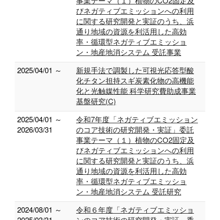
事業テーマ（１）植物のCO2固定及
びネガティブエミッションへの利用
に関する研究開発と実証のうち、浜
通り地域の資源を利活用した高効
率・循環型ネガティブエミッショ
ン・地産地消システム 受託事業
2025/04/01 ～
新規手法で調製した可視光応答型酸
化チタン担持スギ炭素化物の高機能
化と光触媒性能 科学研究費助成事業
基盤研究(C)
2025/04/01 ～
令和7年度「ネガティブエミッション
2026/03/31
のコア技術の研究開発・実証」委託
事業テーマ（１）植物のCO2固定及
びネガティブエミッションへの利用
に関する研究開発と実証のうち、浜
通り地域の資源を利活用した高効
率・循環型ネガティブエミッショ
ン・地産地消システム 受託研究
2024/08/01 ～
令和６年度「ネガティブエミッショ
2025/03/31
ンのコア技術の研究開発・実証」委