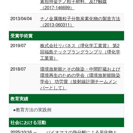
素担持金ナノ粒子材料、及び触媒
（2017-146699）
2013/04/04
ナノ金属微粒子分散炭素化物の製造方法
（2013-060311）
受賞学術賞
2019/07
株式会社リバネス（堺化学工業賞） 第2
回福島テックプラングランプリ（堺化学
工業賞）
2018/07
環境放射能とその除染・中間貯蔵および
環境再生のための学会（環境放射能除染
学会） 功労賞（放射線計測チームメン
バーとして）
教育実績
●教育方法の実践例
社会における活動
2025/10/16 ～
バイオマスの熱分解による炭化物と