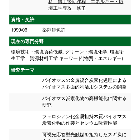
科 博士後期課程 エネルギー・環
境工学専攻 修了
資格・免許
1999/06
薬剤師免許
現在の専門分野
環境技術・環境負荷低減, グリーン・環境化学, 環境衛
生工学 資源材料工学 キーワード(物質・エネルギー)
研究テーマ
バイオマスの金属複合炭素化処理による
バイオマス多面的利活用システムの開発
バイオマス炭素化物の高機能化に関する
研究
フェロシアン化金属担持木質バイオマス
炭素化物の作製とセシウム吸着性能
可視光応答型光触媒を担持したスギ炭に