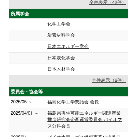
全件表示（42件）
所属学会
化学工学会
炭素材料学会
日本エネルギー学会
日本炭化学会
日本木材学会
全件表示（6件）
委員会・協会等
2025/05 ～
福島化学工学懇話会 会長
2025/04/01 ～
福島県再生可能エネルギー関連産業
推進研究会企画運営委員会 バイオマ
ス分科会長
2025/04 ～
バイオ水素・ガス燃料事業化推進ワ