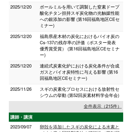
2025/12/20
ボールミルを用いて調製した窒素ドープ
酸化チタン担持スギ炭化物の光触媒性能
への銀添加の影響 (第16回福島地区CEセ
ミナー)
2025/12/20
福島県産木材の炭化におけるバイオ炭の
Cs-137の残存率の評価（ポスター発表
優秀賞受賞） (第16回福島地区CEセミナ
ー)
2025/12/20
連続式炭素化炉における炭化条件が合成
ガスとバイオ炭特性に与える影響 (第16
回福島地区CEセミナー)
2025/11/26
スギの炭素化プロセスにおける放射性セ
シウムの挙動 (第52回炭素材料学会年会)
全件表示（215件）
講師・講演
2023/09/07
卵殻を添加したスギの炭化による水素と