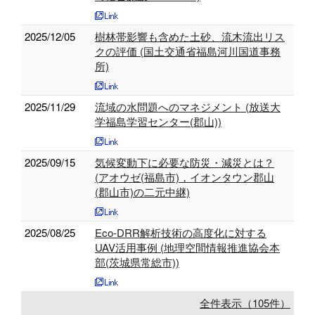
2025/12/05
樹林帯影響も含めた土砂、流木流出リス
クの評価 (国土交通省福島河川国道事務
所)
2025/11/29
流域の水問題へのマネジメント (放送大
学福島学習センター(郡山))
2025/09/15
気候変動下に必要な防災・減災とは？
(アオウゼ(福島市)，イオンタウン郡山
(郡山市)の二元中継)
2025/08/25
Eco-DRR解析技術の高度化に対する
UAV活用事例 (地理空間情報推進協会本
部(茨城県常総市))
全件表示（105件）