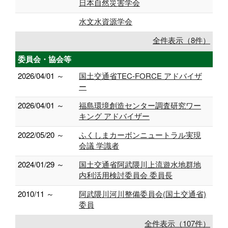
日本自然災害学会
水文水資源学会
全件表示（8件）
委員会・協会等
2026/04/01 ～
国土交通省TEC-FORCE アドバイザ
ー
2026/04/01 ～
福島環境創造センター調査研究ワー
キング アドバイザー
2022/05/20 ～
ふくしまカーボンニュートラル実現
会議 学識者
2024/01/29 ～
国土交通省阿武隈川上流遊水地群地
内利活用検討委員会 委員長
2010/11 ～
阿武隈川河川整備委員会(国土交通省)
委員
全件表示（107件）