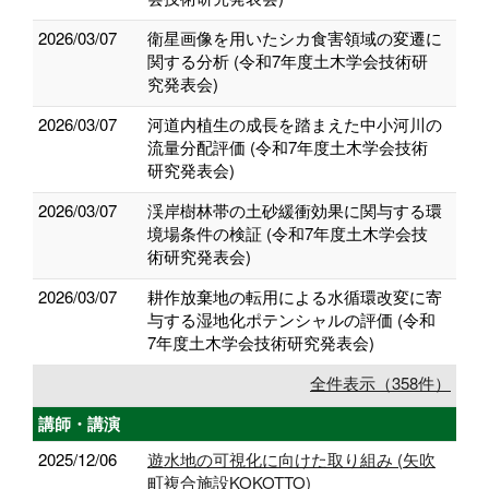
2026/03/07
衛星画像を用いたシカ食害領域の変遷に
関する分析 (令和7年度土木学会技術研
究発表会)
2026/03/07
河道内植生の成長を踏まえた中小河川の
流量分配評価 (令和7年度土木学会技術
研究発表会)
2026/03/07
渓岸樹林帯の土砂緩衝効果に関与する環
境場条件の検証 (令和7年度土木学会技
術研究発表会)
2026/03/07
耕作放棄地の転用による水循環改変に寄
与する湿地化ポテンシャルの評価 (令和
7年度土木学会技術研究発表会)
全件表示（358件）
講師・講演
2025/12/06
遊水地の可視化に向けた取り組み (矢吹
町複合施設KOKOTTO)