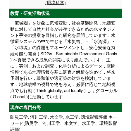
(環境科学)
教育・研究活動状況
「流域圏」を対象に気候変動，社会基盤開発，地殻変
動に対して自然と社会が共存できるための水マネジメ
ント手法の提案を目指した研究を展開しています．水
循環システムの中で生じる「水災害」・「水資源」・
「水環境」の課題をマネージメントし，安心安全な持
続可能な開発 ( SDGs : Sustainable Development Goals
) へ貢献できる成果の開発に取り組んでいます． 主
に，実測，および調査，化学分析によるデータ，空間
情報である地理情報を基に調査と解析を進めて，将来
予測を行い，緩和策や適応策の対策を検討していま
す．地球規模の視野で物を考え，必要に応じて地域視
点でも行動 ( Think globally, act locally ) し，グローカル
( Glocal )に活動しています．
現在の専門分野
防災工学, 河川工学, 水文学, 水工学, 環境影響評価 キー
ワード(防災学、河川工学、水文学、水工学、環境影響
評価)