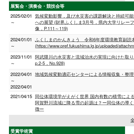
展覧会・演奏会・競技会等
2025/02/01
気候変動影響，及び水災害の課題解決と持続可能
～
への展望 (財界ふくしま3月号，県内大学リレー
像，P.111～119)
2024/01/01
ふくしまのかんきょう 令和6年度環境教育副読
～
(https://www.pref.fukushima.lg.jp/uploaded/attach
2023/11/01
阿武隈川の水災害と流域治水の実現に向けた取り組
～
p.2-5，No.928)
2022/04/01
地域気候変動適応センターによる情報収集・整理
～
2022/04/01
2021/04/15
同位体環境学がえがく世界 国内有数の積雪によ
阿賀野川流域に降る雪の起源は？ー同位体の導く
徴ー
受賞学術賞