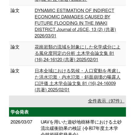
論文
DYNAMIC ESTIMATION OF INDIRECT
ECONOMIC DAMAGES CAUSED BY
FUTURE FLOODING IN THE IWAKI
DISTRICT Journal of JSCE, 13 (2) (共著)
2026/03/01
論文
花崗岩類の流域を対象にした化学成分によ
る風化度同定の分析 土木学会論文集 81
(16),24-16120 (共著) 2025/02/01
論文
日本全域における気候・人口変動を考慮し
た洪水氾濫・内水氾濫・斜面崩壊の曝露人
口評価 土木学会論文集 81 (16),24-16009
(共著) 2025/02/01
全件表示（97件）
学会発表
2026/03/07
UAVを用いた遊砂地樹林帯における土砂
流出緩衝効果の検証 (令和7年度土木学
会技術研究発表会)