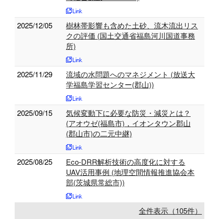
2025/12/05
樹林帯影響も含めた土砂、流木流出リス
クの評価 (国土交通省福島河川国道事務
所)
2025/11/29
流域の水問題へのマネジメント (放送大
学福島学習センター(郡山))
2025/09/15
気候変動下に必要な防災・減災とは？
(アオウゼ(福島市)，イオンタウン郡山
(郡山市)の二元中継)
2025/08/25
Eco-DRR解析技術の高度化に対する
UAV活用事例 (地理空間情報推進協会本
部(茨城県常総市))
全件表示（105件）