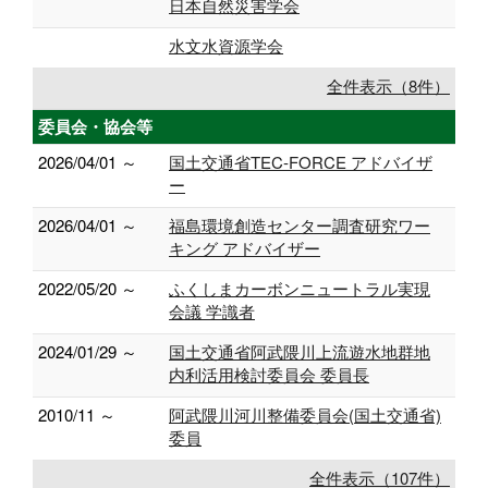
日本自然災害学会
水文水資源学会
全件表示（8件）
委員会・協会等
2026/04/01 ～
国土交通省TEC-FORCE アドバイザ
ー
2026/04/01 ～
福島環境創造センター調査研究ワー
キング アドバイザー
2022/05/20 ～
ふくしまカーボンニュートラル実現
会議 学識者
2024/01/29 ～
国土交通省阿武隈川上流遊水地群地
内利活用検討委員会 委員長
2010/11 ～
阿武隈川河川整備委員会(国土交通省)
委員
全件表示（107件）