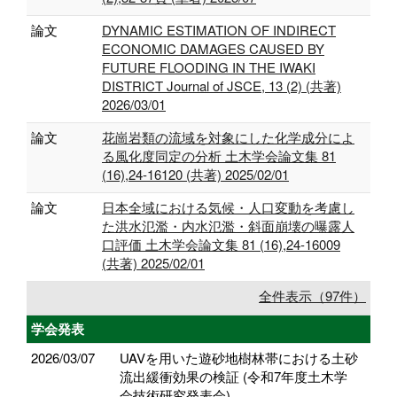
論文
DYNAMIC ESTIMATION OF INDIRECT
ECONOMIC DAMAGES CAUSED BY
FUTURE FLOODING IN THE IWAKI
DISTRICT Journal of JSCE, 13 (2) (共著)
2026/03/01
論文
花崗岩類の流域を対象にした化学成分によ
る風化度同定の分析 土木学会論文集 81
(16),24-16120 (共著) 2025/02/01
論文
日本全域における気候・人口変動を考慮し
た洪水氾濫・内水氾濫・斜面崩壊の曝露人
口評価 土木学会論文集 81 (16),24-16009
(共著) 2025/02/01
全件表示（97件）
学会発表
2026/03/07
UAVを用いた遊砂地樹林帯における土砂
流出緩衝効果の検証 (令和7年度土木学
会技術研究発表会)