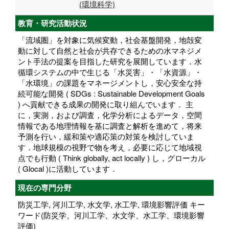
(環境科学)
教育・研究活動状況
「流域圏」を対象に気候変動，社会基盤開発，地殻変
動に対して自然と社会が共存できるための水マネジメ
ント手法の提案を目指した研究を展開しています．水
循環システムの中で生じる「水災害」・「水資源」・
「水環境」の課題をマネージメントし，安心安全な持
続可能な開発 ( SDGs : Sustainable Development Goals
) へ貢献できる成果の開発に取り組んでいます． 主
に，実測，および調査，化学分析によるデータ，空間
情報である地理情報を基に調査と解析を進めて，将来
予測を行い，緩和策や適応策の対策を検討していま
す．地球規模の視野で物を考え，必要に応じて地域視
点でも行動 ( Think globally, act locally ) し，グローカル
( Glocal )に活動しています．
現在の専門分野
防災工学, 河川工学, 水文学, 水工学, 環境影響評価 キー
ワード(防災学、河川工学、水文学、水工学、環境影響
評価)