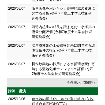
2026/03/07
衛星画像を用いたシカ食害領域の変遷に
関する分析 (令和7年度土木学会技術研
究発表会)
2026/03/07
河道内植生の成長を踏まえた中小河川の
流量分配評価 (令和7年度土木学会技術
研究発表会)
2026/03/07
渓岸樹林帯の土砂緩衝効果に関与する環
境場条件の検証 (令和7年度土木学会技
術研究発表会)
2026/03/07
耕作放棄地の転用による水循環改変に寄
与する湿地化ポテンシャルの評価 (令和
7年度土木学会技術研究発表会)
全件表示（358件）
講師・講演
2025/12/06
遊水地の可視化に向けた取り組み (矢吹
町複合施設KOKOTTO)