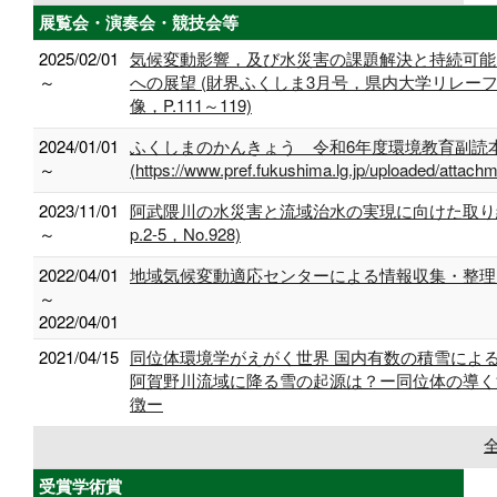
展覧会・演奏会・競技会等
2025/02/01
気候変動影響，及び水災害の課題解決と持続可能
～
への展望 (財界ふくしま3月号，県内大学リレー
像，P.111～119)
2024/01/01
ふくしまのかんきょう 令和6年度環境教育副読
～
(https://www.pref.fukushima.lg.jp/uploaded/attach
2023/11/01
阿武隈川の水災害と流域治水の実現に向けた取り組
～
p.2-5，No.928)
2022/04/01
地域気候変動適応センターによる情報収集・整理
～
2022/04/01
2021/04/15
同位体環境学がえがく世界 国内有数の積雪によ
阿賀野川流域に降る雪の起源は？ー同位体の導く
徴ー
受賞学術賞