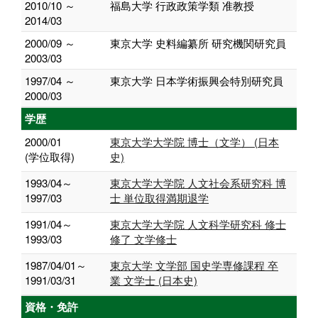
2010/10 ～
福島大学 行政政策学類 准教授
2014/03
2000/09 ～
東京大学 史料編纂所 研究機関研究員
2003/03
1997/04 ～
東京大学 日本学術振興会特別研究員
2000/03
学歴
2000/01
東京大学大学院 博士（文学） (日本
(学位取得)
史)
1993/04～
東京大学大学院 人文社会系研究科 博
1997/03
士 単位取得満期退学
1991/04～
東京大学大学院 人文科学研究科 修士
1993/03
修了 文学修士
1987/04/01～
東京大学 文学部 国史学専修課程 卒
1991/03/31
業 文学士 (日本史)
資格・免許