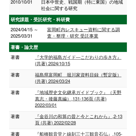
2010/10/01
日本中世史、戦国期（特に東国）の地域
社会に関する研究
研究課題・受託研究・科研費
2024/04/15 ～
富岡町内レスキュー資料に関する調
2025/03/31
査・整理・研究 受託事業
著書・論文歴
著書
『大学的福島ガイド―こだわりの歩き方』
(共著) 2024/10/15
著書
福島県富岡町 堀川家資料目録（暫定版）
(共著) 2024/03/24
著書
『地域歴史文化継承ガイドブック』（天野
真志・後藤真編）,131-136頁 (共著)
2022/03/01
著書
『金谷川の和算の昔と今とこれから』,2-13
頁 (共著) 2022/02/28
著書
『船橋観音堂と線刻三十三観音石仏』,105-