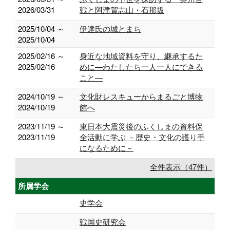
2026/03/31
戦と阿津賀志山・石那坂
2025/10/04 ～
伊達氏の城とまち
2025/10/04
2025/02/16 ～
身近な地域資料を守り、継承するた
2025/02/16
めに―わたしたち一人一人にできる
こと―
2024/10/19 ～
文化財レスキューからまるごと博物
2024/10/19
館へ
2023/11/19 ～
東日本大震災後のふくしまの資料保
2023/11/19
全活動に学ぶ －歴史・文化の護り手
になるために－
全件表示（47件）
所属学会
史学会
戦国史研究会