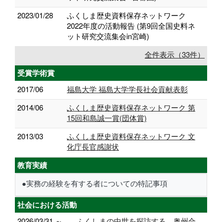
2023/01/28
ふくしま歴史資料保存ネットワーク
2022年度の活動報告 (第9回全国史料ネ
ット研究交流集会in宮崎)
全件表示（33件）
受賞学術賞
2017/06
福島大学 福島大学学長社会貢献表彰
2014/06
ふくしま歴史資料保存ネットワーク 第
15回和島誠一賞(団体賞)
2013/03
ふくしま歴史資料保存ネットワーク 文
化庁長官感謝状
教育実績
●実務の経験を有する者についての特記事項
社会における活動
2026/03/31 ～
ふくしまの中世を探訪する 奥州合