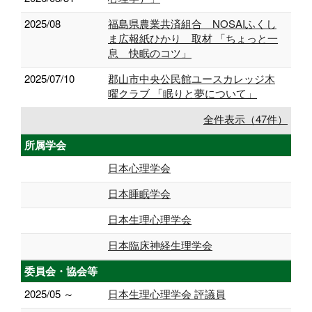
2025/08
福島県農業共済組合 NOSAIふくし
ま広報紙ひかり 取材 「ちょっと一
息 快眠のコツ」
2025/07/10
郡山市中央公民館ユースカレッジ木
曜クラブ 「眠りと夢について」
全件表示（47件）
所属学会
日本心理学会
日本睡眠学会
日本生理心理学会
日本臨床神経生理学会
委員会・協会等
2025/05 ～
日本生理心理学会 評議員