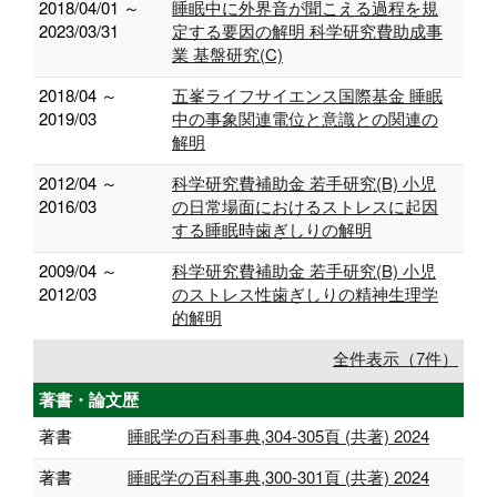
2018/04/01 ～
睡眠中に外界音が聞こえる過程を規
2023/03/31
定する要因の解明 科学研究費助成事
業 基盤研究(C)
2018/04 ～
五峯ライフサイエンス国際基金 睡眠
2019/03
中の事象関連電位と意識との関連の
解明
2012/04 ～
科学研究費補助金 若手研究(B) 小児
2016/03
の日常場面におけるストレスに起因
する睡眠時歯ぎしりの解明
2009/04 ～
科学研究費補助金 若手研究(B) 小児
2012/03
のストレス性歯ぎしりの精神生理学
的解明
全件表示（7件）
著書・論文歴
著書
睡眠学の百科事典,304-305頁 (共著) 2024
著書
睡眠学の百科事典,300-301頁 (共著) 2024