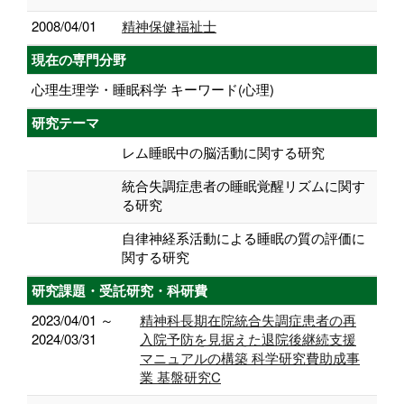
2008/04/01
精神保健福祉士
現在の専門分野
心理生理学・睡眠科学 キーワード(心理)
研究テーマ
レム睡眠中の脳活動に関する研究
統合失調症患者の睡眠覚醒リズムに関す
る研究
自律神経系活動による睡眠の質の評価に
関する研究
研究課題・受託研究・科研費
2023/04/01 ～
精神科長期在院統合失調症患者の再
2024/03/31
入院予防を見据えた退院後継続支援
マニュアルの構築 科学研究費助成事
業 基盤研究C