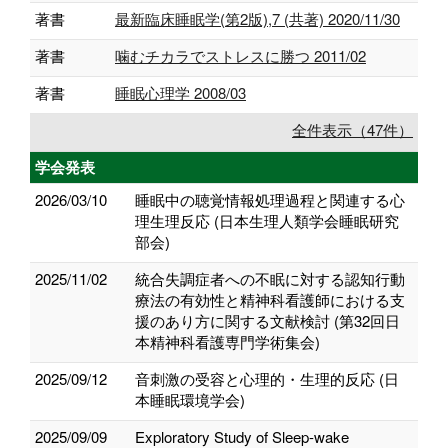
著書
最新臨床睡眠学(第2版),7 (共著) 2020/11/30
著書
噛むチカラでストレスに勝つ 2011/02
著書
睡眠心理学 2008/03
全件表示（47件）
学会発表
2026/03/10
睡眠中の聴覚情報処理過程と関連する心
理生理反応 (日本生理人類学会睡眠研究
部会)
2025/11/02
統合失調症者への不眠に対する認知行動
療法の有効性と精神科看護師における支
援のあり方に関する文献検討 (第32回日
本精神科看護専門学術集会)
2025/09/12
音刺激の受容と心理的・生理的反応 (日
本睡眠環境学会)
2025/09/09
Exploratory Study of Sleep-wake