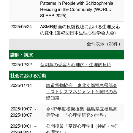
Patterns in People with Schizophrenia
Residing in the Community (WORLD
SLEEP 2025)
2025/05/24
ASMR動画の反復視聴における生理反応
の変化 (第43回日本生理心理学会大会)
全件表示（23件）
講師・講演
2025/12/22
音刺激の受容と心理的・生理的反応
社会における活動
2025/11/14
鉄道貨物協会 東北支部福島県部会
「ストレスマネジメントと睡眠の基
礎知識」
2025/10/07 ～
令和7年度模擬授業_福島県立福島高
2025/10/07
等学校 「心理学研究の世界」
2025/10/01 ～
公開授業「基礎心理学Ⅱ（神経・生理
2026/03/31
心理学）」