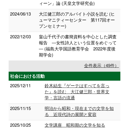
ィーン」論 (天皇文学研究会)
2024/06/13
大江健三郎のアルバイト小説を読む (ヒ
ューマニティーセンター 第117回オー
プンセミナー)
2022/12/03
畠山千代子の書簡資料を中心とした調査
報告 ―女性詩人という位置をめぐって
― (福島大学国語教育学会 2022年度後
期学会)
全件表示（49件）
社会における活動
2025/12/11
鈴木結生『ゲーテはすべてを言っ
た』を読む 大江健三郎・世界文
学・言語の流通
2025/11/15
明治から昭和・現在までの文学を知
る 近現代詩の展開と変容
2025/10/25
文学講座 昭和期の文学を知る