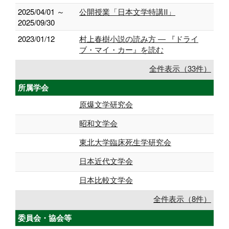
2025/04/01 ～
公開授業「日本文学特講Ⅱ」
2025/09/30
2023/01/12
村上春樹小説の読み方 ― 『ドライ
ブ・マイ・カー』を読む
全件表示（33件）
所属学会
原爆文学研究会
昭和文学会
東北大学臨床死生学研究会
日本近代文学会
日本比較文学会
全件表示（8件）
委員会・協会等