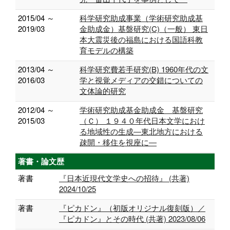
2015/04 ～
科学研究助成事業（学術研究助成基
2019/03
金助成金）基盤研究(C)（一般） 東日
本大震災後の福島における国語科教
育モデルの構築
2013/04 ～
科学研究費若手研究(B) 1960年代の文
2016/03
学と視覚メディアの交錯についての
文体論的研究
2012/04 ～
学術研究助成基金助成金 基盤研究
2015/03
（Ｃ） １９４０年代日本文学におけ
る地域性の生成―東北地方における
疎開・移住を視座に―
著書・論文歴
著書
『日本近現代文学史への招待』 (共著)
2024/10/25
著書
『ピカドン』（初版オリジナル復刻版）／
『ピカドン』とその時代 (共著) 2023/08/06