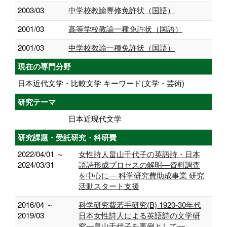
2003/03
中学校教諭専修免許状（国語）
2001/03
高等学校教諭一種免許状（国語）
2001/03
中学校教諭一種免許状（国語）
現在の専門分野
日本近代文学・比較文学 キーワード(文学・芸術)
研究テーマ
日本近現代文学
研究課題・受託研究・科研費
2022/04/01 ～
女性詩人畠山千代子の英語詩・日本
2024/03/31
語詩形成プロセスの解明―資料調査
を中心に― 科学研究費助成事業 研究
活動スタート支援
2016/04 ～
科学研究費若手研究(B) 1920-30年代
2019/03
日本女性詩人による英語詩の文学研
究―畠山千代子を事例として―