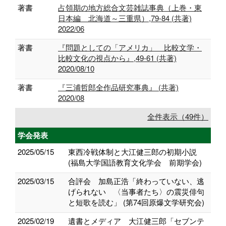
著書
占領期の地方総合文芸雑誌事典（上巻・東
日本編 北海道～三重県）,79-84 (共著)
2022/06
著書
『問題としての「アメリカ」 比較文学・
比較文化の視点から』,49-61 (共著)
2020/08/10
著書
『三浦哲郎全作品研究事典』 (共著)
2020/08
全件表示（49件）
学会発表
2025/05/15
東西冷戦体制と大江健三郎の初期小説
(福島大学国語教育文化学会 前期学会)
2025/03/15
合評会 加島正浩「終わっていない、逃
げられない 〈当事者たち〉の震災俳句
と短歌を読む」 (第74回原爆文学研究会)
2025/02/19
遺書とメディア 大江健三郎「セブンテ