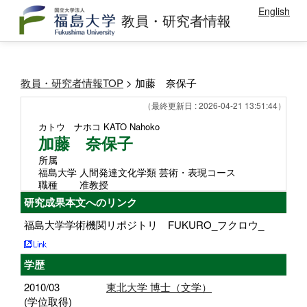
English
教員・研究者情報
教員・研究者情報TOP
> 加藤 奈保子
（最終更新日 : 2026-04-21 13:51:44）
カトウ ナホコ
KATO Nahoko
加藤 奈保子
所属
福島大学 人間発達文化学類 芸術・表現コース
職種
准教授
研究成果本文へのリンク
福島大学学術機関リポジトリ FUKURO_フクロウ_
学歴
2010/03
東北大学 博士（文学）
(学位取得)