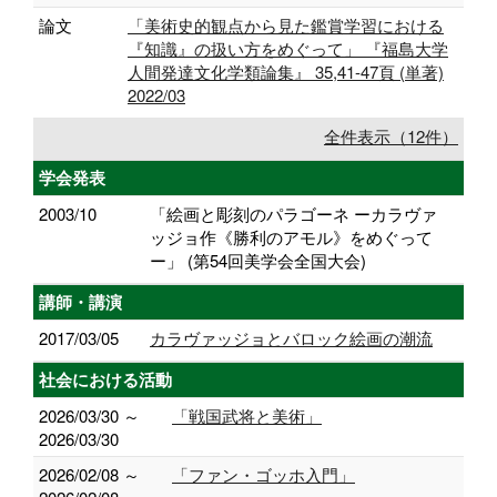
論文
「美術史的観点から見た鑑賞学習における
『知識』の扱い方をめぐって」 『福島大学
人間発達文化学類論集』 35,41-47頁 (単著)
2022/03
全件表示（12件）
学会発表
2003/10
「絵画と彫刻のパラゴーネ ーカラヴァ
ッジョ作《勝利のアモル》をめぐって
ー」 (第54回美学会全国大会)
講師・講演
2017/03/05
カラヴァッジョとバロック絵画の潮流
社会における活動
2026/03/30 ～
「戦国武将と美術」
2026/03/30
2026/02/08 ～
「ファン・ゴッホ入門」