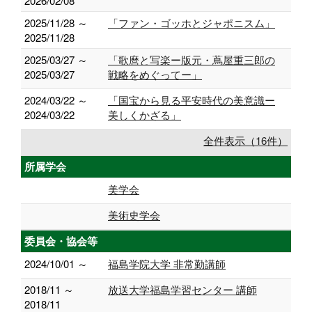
2026/02/08
2025/11/28 ～
「ファン・ゴッホとジャポニスム」
2025/11/28
2025/03/27 ～
「歌麿と写楽ー版元・蔦屋重三郎の
2025/03/27
戦略をめぐってー」
2024/03/22 ～
「国宝から見る平安時代の美意識ー
2024/03/22
美しくかざる」
全件表示（16件）
所属学会
美学会
美術史学会
委員会・協会等
2024/10/01 ～
福島学院大学 非常勤講師
2018/11 ～
放送大学福島学習センター 講師
2018/11