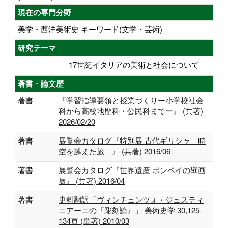
現在の専門分野
美学・西洋美術史 キーワード(文学・芸術)
研究テーマ
17世紀イタリアの美術と社会について
著書・論文歴
著書
『学習指導要領と授業づくりー小学校社会
科から高校地歴科・公民科までー』 (共著)
2026/02/20
著書
展覧会カタログ『特別展 古代ギリシャ―時
空を越えた旅―』 (共著) 2016/06
著書
展覧会カタログ『世界遺産 ポンペイの壁画
展』 (共著) 2016/04
著書
史料翻訳「ヴィンチェンツォ・ジュスティ
ニアーニの『彫刻論』」 美術史学 30,125-
134頁 (単著) 2010/03