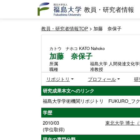
教員・研究者情報
教員・研究者情報TOP
> 加藤 奈保子
カトウ ナホコ
KATO Nahoko
加藤 奈保子
所属
福島大学 人間発達文化学
職種
准教授
リポジトリ
プロフィール
研
研究成果本文へのリンク
福島大学学術機関リポジトリ FUKURO_フク
学歴
2010/03
東北大学 博士
(学位取得)
現在の専門分野