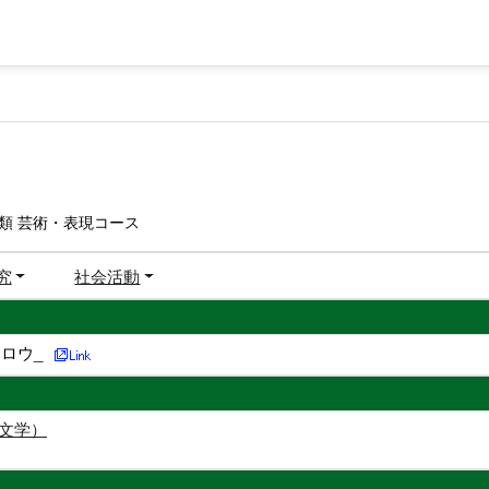
類 芸術・表現コース
究
社会活動
ロウ_
（文学）