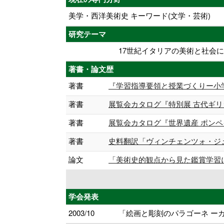
美学・西洋美術史 キーワード(文学・芸術)
研究テーマ
17世紀イタリアの美術と社会
著書・論文歴
著書
『学習指導要領と授業づくりー小学校社
著書
展覧会カタログ『特別展 古代ギリシャ
著書
展覧会カタログ『世界遺産 ポンペイの壁
著書
史料翻訳「ヴィンチェンツォ・ジュスティ
論文
「美術史的観点から見た鑑賞学習におけ
学会発表
2003/10
「絵画と彫刻のパラゴーネ ーカ