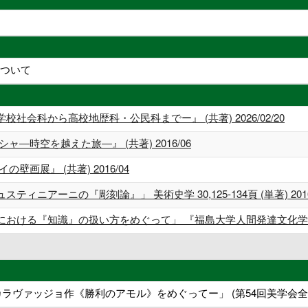
について
会科から高校地歴科・公民科までー』 (共著) 2026/02/20
―時空を越えた旅―』 (共著) 2016/06
画展』 (共著) 2016/04
ニアーニの『彫刻論』」 美術史学 30,125-134頁 (単著) 2010
る『知識』の扱い方をめぐって」 『福島大学人間発達文化学類論集』 35,
ラヴァッジョ作《勝利のアモル》をめぐってー」 (第54回美学会全