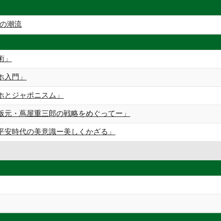
の潮流
術」
ホ入門」
ホとジャポニスム」
版元・蔦屋重三郎の戦略をめぐってー」
平安時代の美意識ー美しくかざる」