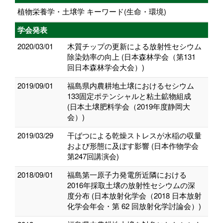
植物栄養学・土壌学 キーワード(生命・環境)
学会発表
2020/03/01
木質チップの更新による放射性セシウム
除染効率の向上 (日本森林学会（第131
回日本森林学会大会）)
2019/09/01
福島県内農耕地土壌におけるセシウム
133固定ポテンシャルと粘土鉱物組成
(日本土壌肥料学会（2019年度静岡大
会）)
2019/03/29
干ばつによる乾燥ストレスが水稲の収量
および形態に及ぼす影響 (日本作物学会
第247回講演会)
2018/09/01
福島第一原子力発電所近隣における
2016年採取土壌の放射性セシウムの深
度分布 (日本放射化学会（2018 日本放射
化学会年会・第 62 回放射化学討論会）)