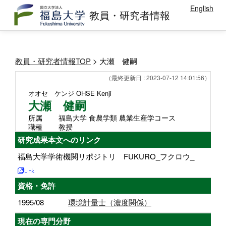
English
教員・研究者情報
教員・研究者情報TOP
> 大瀬 健嗣
（最終更新日 : 2023-07-12 14:01:56）
オオセ ケンジ
OHSE Kenji
大瀬 健嗣
所属
福島大学 食農学類 農業生産学コース
職種
教授
研究成果本文へのリンク
福島大学学術機関リポジトリ FUKURO_フクロウ_
資格・免許
1995/08
環境計量士（濃度関係）
現在の専門分野