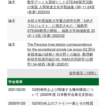
論文
数学アートを題材としたSTEAM探究活動
の実践 人間発達文化学類論集 (38),11-24頁
(単著) 2023/03
論文
令和３年度福島大学重点研究分野「foR-F
プロジェクト」に指定された「福島型
STEAM教育の開拓」 福島大学地域創造 33
(2),1-3頁 (共著) 2022/02
論文
The Penrose type twistor correspondence
for the exceptional simple Lie group G2 部分
多様体論の諸相と他分野との融合, 数理解
析研究所講究録2145, RIMS共同研究(公開
型),54-68頁 (単著) 2020/01
全件表示（15件）
学会発表
2021/02/20
G2対称性および関連する幾何構造につ
いて (2020年度 日本数学会東北支部会)
2020/01/25
G2/SO(4)上のファイバー束とその性質