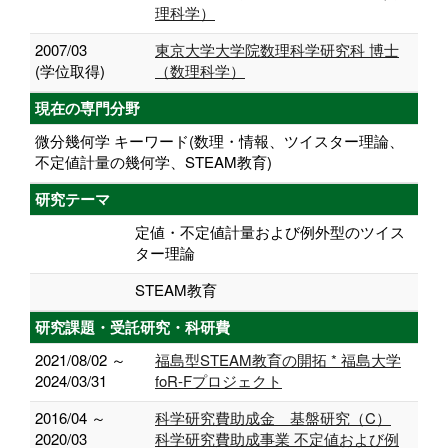
理科学）
2007/03
東京大学大学院数理科学研究科 博士
(学位取得)
（数理科学）
現在の専門分野
微分幾何学 キーワード(数理・情報、ツイスター理論、
不定値計量の幾何学、STEAM教育)
研究テーマ
定値・不定値計量および例外型のツイス
ター理論
STEAM教育
研究課題・受託研究・科研費
2021/08/02 ～
福島型STEAM教育の開拓 * 福島大学
2024/03/31
foR-Fプロジェクト
2016/04 ～
科学研究費助成金 基盤研究（C）
2020/03
科学研究費助成事業 不定値および例