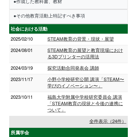
●作成した教科書、教材
●その他教育活動上特記すべき事項
社会における活動
2025/02/10
STEAM教育の背景・現状・展望
2024/08/01
STEAM教育の展望と教育現場におけ
る3Dプリンターの活用法
2024/03/19
探究活動合同発表会 講師
2023/11/17
小野小学校研究公開 講演「STEAM〜
学びのイノベーション〜」
2023/10/11
福島大学附属中学校研究委員会 講演
「STEAM教育の現状と今後の連携に
ついて」
全件表示（24件）
所属学会