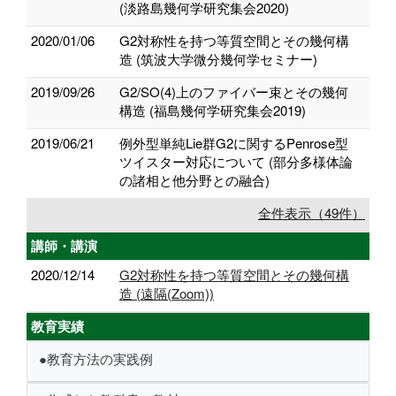
(淡路島幾何学研究集会2020)
2020/01/06
G2対称性を持つ等質空間とその幾何構
造 (筑波大学微分幾何学セミナー)
2019/09/26
G2/SO(4)上のファイバー束とその幾何
構造 (福島幾何学研究集会2019)
2019/06/21
例外型単純Lie群G2に関するPenrose型
ツイスター対応について (部分多様体論
の諸相と他分野との融合)
全件表示（49件）
講師・講演
2020/12/14
G2対称性を持つ等質空間とその幾何構
造 (遠隔(Zoom))
教育実績
●教育方法の実践例