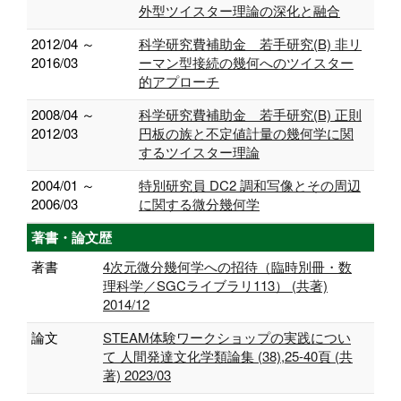
外型ツイスター理論の深化と融合
2012/04 ～
科学研究費補助金 若手研究(B) 非リ
2016/03
ーマン型接続の幾何へのツイスター
的アプローチ
2008/04 ～
科学研究費補助金 若手研究(B) 正則
2012/03
円板の族と不定値計量の幾何学に関
するツイスター理論
2004/01 ～
特別研究員 DC2 調和写像とその周辺
2006/03
に関する微分幾何学
著書・論文歴
著書
4次元微分幾何学への招待（臨時別冊・数
理科学／SGCライブラリ113） (共著)
2014/12
論文
STEAM体験ワークショップの実践につい
て 人間発達文化学類論集 (38),25-40頁 (共
著) 2023/03