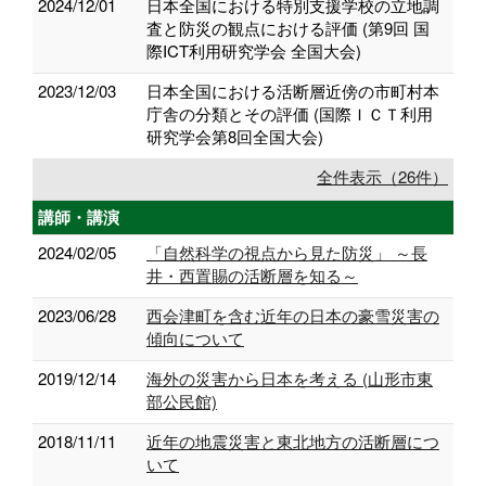
2024/12/01
日本全国における特別支援学校の立地調
査と防災の観点における評価 (第9回 国
際ICT利用研究学会 全国大会)
2023/12/03
日本全国における活断層近傍の市町村本
庁舎の分類とその評価 (国際ＩＣＴ利用
研究学会第8回全国大会)
全件表示（26件）
講師・講演
2024/02/05
「自然科学の視点から見た防災」 ～長
井・西置賜の活断層を知る～
2023/06/28
西会津町を含む近年の日本の豪雪災害の
傾向について
2019/12/14
海外の災害から日本を考える (山形市東
部公民館)
2018/11/11
近年の地震災害と東北地方の活断層につ
いて