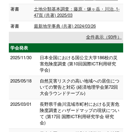
著書
土地分類基本調査：藤原・燧ヶ岳・川治.,1-
47頁 (共著) 2025/03
著書
最新地学事典 (共著) 2024/03/26
全件表示（93件）
学会発表
2025/11/30
日本全国における国公立大学186校の災
害危険度調査 (第10回国際ICT利用研究
学会)
2025/05/18
自然災害リスクの高い地域への居住につ
いての警告と対応 (経済地理学会第72回
大会ラウンドテーブル)
2025/03/01
長野県千曲川流域市町村における災害危
険度調査とハザードマップの現状につい
て (第17回 国際ICT利用研究学会 研究
会)