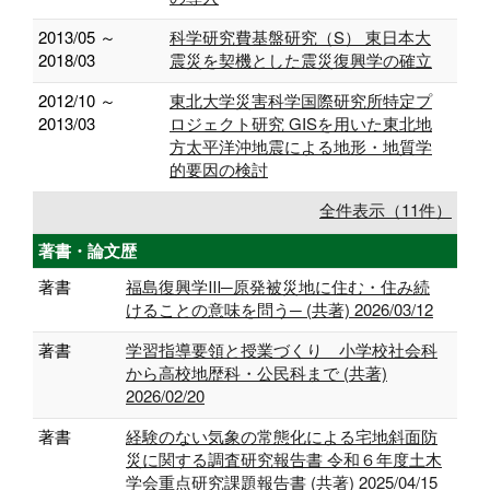
2013/05 ～
科学研究費基盤研究（S） 東日本大
2018/03
震災を契機とした震災復興学の確立
2012/10 ～
東北大学災害科学国際研究所特定プ
2013/03
ロジェクト研究 GISを用いた東北地
方太平洋沖地震による地形・地質学
的要因の検討
全件表示（11件）
著書・論文歴
著書
福島復興学Ⅲ─原発被災地に住む・住み続
けることの意味を問う─ (共著) 2026/03/12
著書
学習指導要領と授業づくり 小学校社会科
から高校地歴科・公民科まで (共著)
2026/02/20
著書
経験のない気象の常態化による宅地斜面防
災に関する調査研究報告書 令和６年度土木
学会重点研究課題報告書 (共著) 2025/04/15