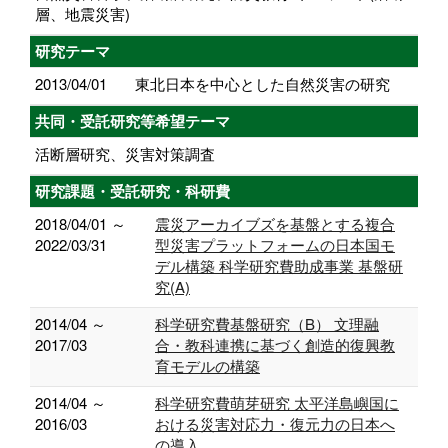
層、地震災害)
研究テーマ
2013/04/01
東北日本を中心とした自然災害の研究
共同・受託研究等希望テーマ
活断層研究、災害対策調査
研究課題・受託研究・科研費
2018/04/01 ～
震災アーカイブズを基盤とする複合
2022/03/31
型災害プラットフォームの日本国モ
デル構築 科学研究費助成事業 基盤研
究(A)
2014/04 ～
科学研究費基盤研究（B） 文理融
2017/03
合・教科連携に基づく創造的復興教
育モデルの構築
2014/04 ～
科学研究費萌芽研究 太平洋島嶼国に
2016/03
おける災害対応力・復元力の日本へ
の導入