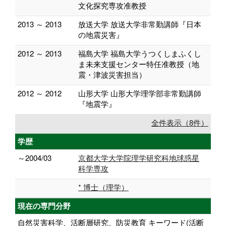
文化探究専攻准教授
2013 ～ 2013
放送大学 放送大学非常勤講師『日本
の地震災害』
2012 ～ 2013
福島大学 福島大学うつくしまふくし
ま未来支援センター特任准教授（地
震・津波災害担当）
2012 ～ 2012
山形大学 山形大学理学部非常勤講師
『地震学』
全件表示（8件）
学歴
～2004/03
京都大学大学院理学研究科地球惑星
科学専攻
* 博士（理学）
現在の専門分野
自然災害科学、活断層研究、防災教育 キーワード(活断