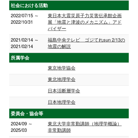
社会における活動
2022/07/15 ～
東日本大震災原子力災害伝承館企画
2022/10/31
展「地震と津波のメカニズム」アド
バイザー
2021/02/14 ～
福島中央テレビ ゴジてれsun 2/13の
2021/02/14
地震の解説
所属学会
東京地学協会
東北地理学会
日本活断層学会
日本地理学会
委員会・協会等
2024/09 ～
東北大学非常勤講師（地理学概論）
2025/03
非常勤講師