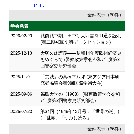
全件表示（60件）
学会発表
2026/02/23
戦前戦中期、田中耕太郎書簡11通を読む
(第二期46回史料データセッション)
2025/12/13
大塚久雄講義――昭和14年度欧州経済史
をめぐって (警察政策学会令和7年度第3
回警察史研究部会)
2025/11/01
「京城」の高橋幸八郎 (東アジア日本研
究者協議会第9回国際学術大会)
2025/09/06
福島大学の〈1968〉 (警察政策学会令和
7年度第2回警察史研究部会)
2025/07/23
第34回（1946年12月号：「世界の潮」)
(『世界』「つぶし読み」)
全件表示（66件）