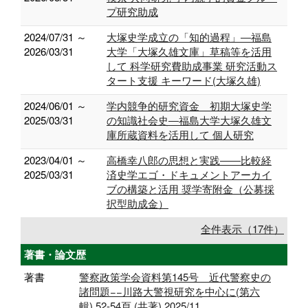
プ研究助成
2024/07/31 ～
大塚史学成立の「知的過程」―福島
2026/03/31
大学「大塚久雄文庫」草稿等を活用
して 科学研究費助成事業 研究活動ス
タート支援 キーワード(大塚久雄)
2024/06/01 ～
学内競争的研究資金 初期大塚史学
2025/03/31
の知識社会史―福島大学大塚久雄文
庫所蔵資料を活用して 個人研究
2023/04/01 ～
高橋幸八郎の思想と実践――比較経
2025/03/31
済史学エゴ・ドキュメントアーカイ
ブの構築と活用 奨学寄附金（公募採
択型助成金）
全件表示（17件）
著書・論文歴
著書
警察政策学会資料第145号 近代警察史の
諸問題−−川路大警視研究を中心に(第六
輯),52-54頁 (共著) 2025/11