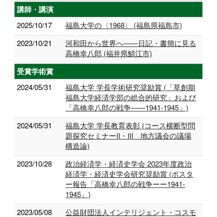
講師・講演
2025/10/17
福島大学の〈1968〉 (福島県福島市)
2023/10/21
河和田から世界へ――日記・書簡に見る
高橋幸八郎 (福井県鯖江市)
受賞学術賞
2024/05/31
福島大学 学長学術研究奨励賞 (「草創期
福島大学経済学部の総合的研究」および
「高橋幸八郎の戦争——1941-1945」)
2024/05/31
福島大学 学長教育表彰 (コース横断型問
題探究セミナーⅡ・Ⅲ 地方議会の議場
構造論)
2023/10/28
政治経済学・経済史学会 2023年度政治
経済学・経済史学会研究奨励賞 (ポスタ
ー報告「高橋幸八郎の戦争ーー1941-
1945」)
2023/05/08
公益財団法人インテリジェント・コスモ