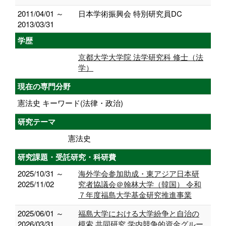
2011/04/01 ～
日本学術振興会 特別研究員DC
2013/03/31
学歴
京都大学大学院 法学研究科 修士（法
学）
現在の専門分野
憲法史 キーワード(法律・政治)
研究テーマ
憲法史
研究課題・受託研究・科研費
2025/10/31 ～
海外学会参加助成・東アジア日本研
2025/11/02
究者協議会＠翰林大学（韓国） 令和
７年度福島大学基金研究推進事業
2025/06/01 ～
福島大学における大学紛争と自治の
2026/03/31
模索 共同研究 学内競争的資金グルー