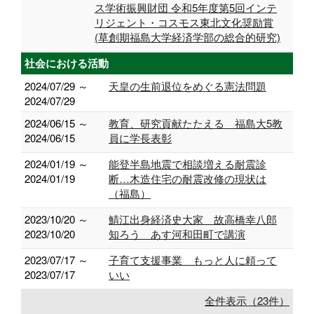
ス学術振興財団 令和5年度第5回インテ
リジェント・コスモス東北文化奨励賞
(草創期福島大学経済学部の総合的研究)
社会における活動
2024/07/29 ～
天皇の生前退位をめぐる憲法問題
2024/07/29
2024/06/15 ～
教育、研究貢献たたえる 福島大5教
2024/06/15
員に学長表彰
2024/01/19 ～
能登半島地震で相談増える耐震診
2024/01/19
断…木造住宅の耐震改修の現状は
（福島）
2023/10/20 ～
鯖江出身経済史大家 故高橋幸八郎
2023/10/20
知ろう あす河和田町で講演
2023/07/17 ～
子育て支援事業 もっと人に頼って
2023/07/17
いい
全件表示（23件）