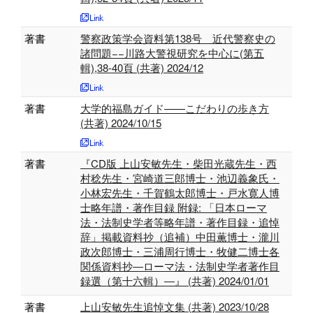
著書
警察政策学会資料第138号 近代警察史の
諸問題−−川路大警視研究を中心に(第五
輯),38-40頁 (共著) 2024/12
著書
大学的福島ガイド——こだわりの歩き方
(共著) 2024/10/15
著書
『CD版 上山安敏先生・柴田光蔵先生・西
村稔先生・宮崎道三郎博士・池辺義象氏・
小林宏先生・千賀鶴太郎博士・戸水寛人博
士略年譜・著作目録 附録: 「日本ローマ
法・法制史学者等略年譜・著作目録・追悼
辞」掲載資料抄（追補）中田薫博士・瀧川
政次郎博士・三浦周行博士・牧健二博士各
関係資料抄―ローマ法・法制史学者著作目
録選（第十六輯）―』 (共著) 2024/01/01
著書
上山安敏先生追悼文集 (共著) 2023/10/28