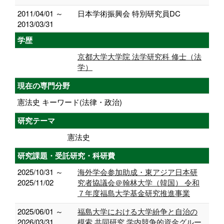
2011/04/01 ～
日本学術振興会 特別研究員DC
2013/03/31
学歴
京都大学大学院 法学研究科 修士（法
学）
現在の専門分野
憲法史 キーワード(法律・政治)
研究テーマ
憲法史
研究課題・受託研究・科研費
2025/10/31 ～
海外学会参加助成・東アジア日本研
2025/11/02
究者協議会＠翰林大学（韓国） 令和
７年度福島大学基金研究推進事業
2025/06/01 ～
福島大学における大学紛争と自治の
2026/03/31
模索 共同研究 学内競争的資金グルー