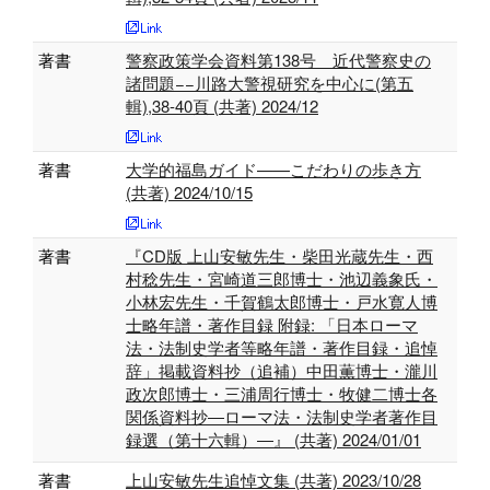
著書
警察政策学会資料第138号 近代警察史の
諸問題−−川路大警視研究を中心に(第五
輯),38-40頁 (共著) 2024/12
著書
大学的福島ガイド——こだわりの歩き方
(共著) 2024/10/15
著書
『CD版 上山安敏先生・柴田光蔵先生・西
村稔先生・宮崎道三郎博士・池辺義象氏・
小林宏先生・千賀鶴太郎博士・戸水寛人博
士略年譜・著作目録 附録: 「日本ローマ
法・法制史学者等略年譜・著作目録・追悼
辞」掲載資料抄（追補）中田薫博士・瀧川
政次郎博士・三浦周行博士・牧健二博士各
関係資料抄―ローマ法・法制史学者著作目
録選（第十六輯）―』 (共著) 2024/01/01
著書
上山安敏先生追悼文集 (共著) 2023/10/28