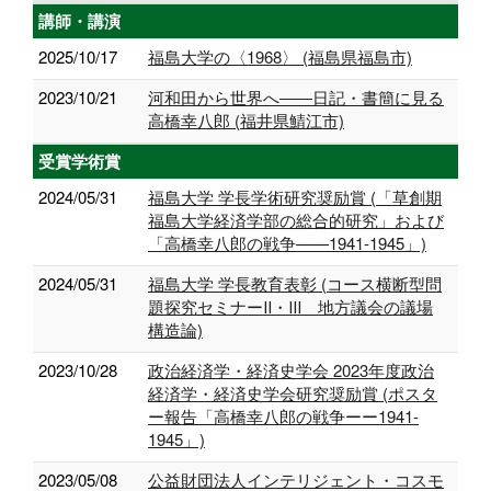
講師・講演
2025/10/17
福島大学の〈1968〉 (福島県福島市)
2023/10/21
河和田から世界へ――日記・書簡に見る
高橋幸八郎 (福井県鯖江市)
受賞学術賞
2024/05/31
福島大学 学長学術研究奨励賞 (「草創期
福島大学経済学部の総合的研究」および
「高橋幸八郎の戦争——1941-1945」)
2024/05/31
福島大学 学長教育表彰 (コース横断型問
題探究セミナーⅡ・Ⅲ 地方議会の議場
構造論)
2023/10/28
政治経済学・経済史学会 2023年度政治
経済学・経済史学会研究奨励賞 (ポスタ
ー報告「高橋幸八郎の戦争ーー1941-
1945」)
2023/05/08
公益財団法人インテリジェント・コスモ