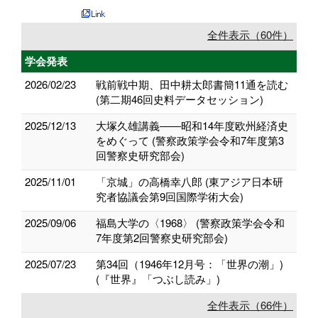
全件表示（60件）
学会発表
2026/02/23
戦前戦中期、田中耕太郎書簡11通を読む
(第二期46回史料データセッション)
2025/12/13
大塚久雄講義――昭和14年度欧州経済史
をめぐって (警察政策学会令和7年度第3
回警察史研究部会)
2025/11/01
「京城」の高橋幸八郎 (東アジア日本研
究者協議会第9回国際学術大会)
2025/09/06
福島大学の〈1968〉 (警察政策学会令和
7年度第2回警察史研究部会)
2025/07/23
第34回（1946年12月号：「世界の潮」)
(『世界』「つぶし読み」)
全件表示（66件）