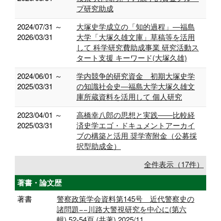
プ研究助成
2024/07/31 ～
大塚史学成立の「知的過程」―福島
2026/03/31
大学「大塚久雄文庫」草稿等を活用
して 科学研究費助成事業 研究活動ス
タート支援 キーワード(大塚久雄)
2024/06/01 ～
学内競争的研究資金 初期大塚史学
2025/03/31
の知識社会史―福島大学大塚久雄文
庫所蔵資料を活用して 個人研究
2023/04/01 ～
高橋幸八郎の思想と実践――比較経
2025/03/31
済史学エゴ・ドキュメントアーカイ
ブの構築と活用 奨学寄附金（公募採
択型助成金）
全件表示（17件）
著書・論文歴
著書
警察政策学会資料第145号 近代警察史の
諸問題−−川路大警視研究を中心に(第六
輯),52-54頁 (共著) 2025/11