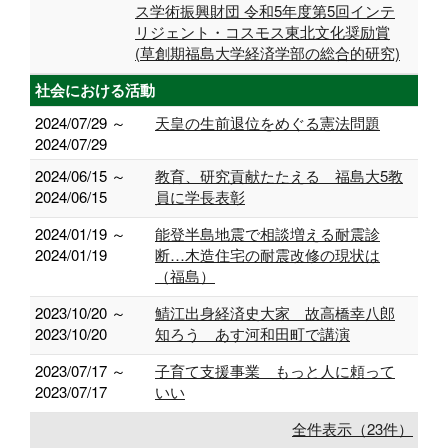
ス学術振興財団 令和5年度第5回インテ
リジェント・コスモス東北文化奨励賞
(草創期福島大学経済学部の総合的研究)
社会における活動
2024/07/29 ～
天皇の生前退位をめぐる憲法問題
2024/07/29
2024/06/15 ～
教育、研究貢献たたえる 福島大5教
2024/06/15
員に学長表彰
2024/01/19 ～
能登半島地震で相談増える耐震診
2024/01/19
断…木造住宅の耐震改修の現状は
（福島）
2023/10/20 ～
鯖江出身経済史大家 故高橋幸八郎
2023/10/20
知ろう あす河和田町で講演
2023/07/17 ～
子育て支援事業 もっと人に頼って
2023/07/17
いい
全件表示（23件）