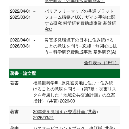
学寄附金（公募採択型助成金）
2022/04/01 ～
バリアフリーマップの共通プラット
2025/03/31
フォーム構築とUXデザイン手法に関
する研究 科学研究費助成事業 基盤研
究C
2022/04/01 ～
災害多発環境下の日本に住み続ける
2026/03/31
ことの意味を問う─忘却・無関心に抗
う─ 科学研究費助成事業 基盤研究(A)
全件表示（15件）
著書・論文歴
著書
福島復興学Ⅲ─原発被災地に住む・住み続
けることの意味を問う─（第7章：災害リス
クを考慮した「地域公共交通計画」の立案
指針） (共著) 2026/03
著書
30年先を見据えた交通計画 (共著)
2025/03/21
著書
バスサービスハンドブック 改訂版 (共著)