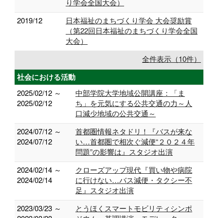
り学会全国大会）
2019/12
日本福祉のまちづくり学会 大会奨励賞
（第22回日本福祉のまちづくり学会全国
大会）
全件表示（10件）
社会における活動
2025/02/12 ～
中部学院大学地域公開講座：「ま
2025/02/12
ち」を元気にする公共交通の力～人
口減少地域の公共交通～
2024/07/12 ～
首都圏情報ネタドリ！『バスが来な
2024/07/12
い…首都圏で相次ぐ減便“２０２４年
問題”の影響は』スタジオ出演
2024/02/14 ～
クローズアップ現代『買い物や病院
2024/02/14
に行けない…バス減便・タクシー不
足』スタジオ出演
2023/03/23 ～
とうほくスマートモビリティシンポ