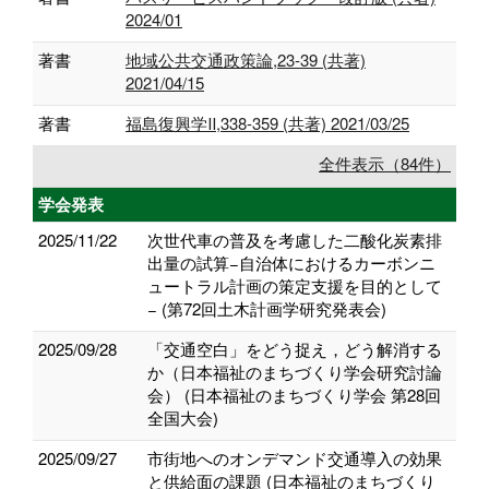
2024/01
著書
地域公共交通政策論,23-39 (共著)
2021/04/15
著書
福島復興学Ⅱ,338-359 (共著) 2021/03/25
全件表示（84件）
学会発表
2025/11/22
次世代車の普及を考慮した二酸化炭素排
出量の試算−自治体におけるカーボンニ
ュートラル計画の策定支援を目的として
− (第72回土木計画学研究発表会)
2025/09/28
「交通空白」をどう捉え，どう解消する
か（日本福祉のまちづくり学会研究討論
会） (日本福祉のまちづくり学会 第28回
全国大会)
2025/09/27
市街地へのオンデマンド交通導入の効果
と供給面の課題 (日本福祉のまちづくり