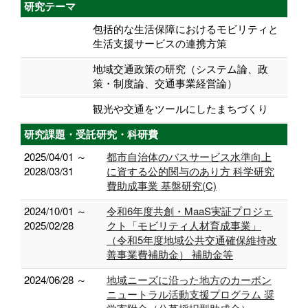
研究テーマ
包括的な生活保障におけるモビリティと
生活支援サービスの連携方策
地域交通政策の研究（システム論、政
策・制度論、交通事業経営論）
観光や交通をツールにしたまちづくり
研究課題・受託研究・科研費
2025/04/01 ～
都市自治体のバスサービス水準向上
2028/03/31
に資する公的関与のあり方 科学研究
費助成事業 基盤研究(C)
2024/10/01 ～
令和6年度共創・MaaS実証プロジェ
2025/02/28
クト「モビリティ人材育成事業」
（令和5年度地域公共交通確保維持改
善事業費補助金） 補助金等
2024/06/28 ～
地域ニーズに沿った地方のカーボン
ニュートラル活動支援プログラム 奨