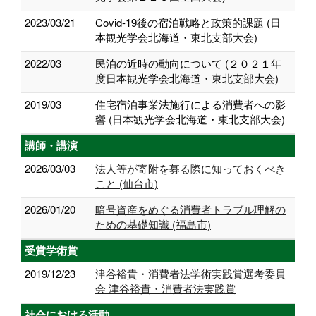
2023/03/21
Covid-19後の宿泊戦略と政策的課題 (日
本観光学会北海道・東北支部大会)
2022/03
民泊の近時の動向について (２０２１年
度日本観光学会北海道・東北支部大会)
2019/03
住宅宿泊事業法施行による消費者への影
響 (日本観光学会北海道・東北支部大会)
講師・講演
2026/03/03
法人等が寄附を募る際に知っておくべき
こと (仙台市)
2026/01/20
暗号資産をめぐる消費者トラブル理解の
ための基礎知識 (福島市)
受賞学術賞
2019/12/23
津谷裕貴・消費者法学術実践賞選考委員
会 津谷裕貴・消費者法実践賞
社会における活動