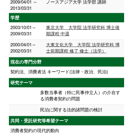
2009/04/01 ～
ノースアジア大学 法学部 講師
2013/03/31
学歴
2003/10/01～
東北大学 大学院 法学研究科 博士後
2009/03/31
期課程 中退
2000/04/01～
大東文化大学 大学院 法学研究科 博
2002/03/31
士前期課程 修了 修士（法学）
現在の専門分野
契約法、消費者法 キーワード(法律・政治、民泊)
研究テーマ
多数当事者（特に民事仲立人）の介在す
る消費者契約の問題
民泊に関する法的諸問題の検討
共同・受託研究等希望テーマ
消費者契約の現代的動向