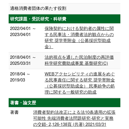
適格消費者団体の果たす役割
研究課題・受託研究・科研費
2022/04/01 ～
保険契約における契約者の属性に関
2023/04/01
する民事法・消費者法的観点からの
研究 奨学寄附金（公募採択型助成
金）
2018/04/01 ～
法的視点を通した民泊制度の再評価
2025/03/31
科学研究費助成事業 基盤研究(C)
2018/04 ～
WEBアクセシビリティの進展をめぐ
2019/03
る民事責任に関する研究 奨学寄附金
（公募採択型助成金） 民事紛争の処
理に関する一般研究の助成
著書・論文歴
著書
消費者契約法改正による法10条適用の拡張
可能性 先端消費者法問題研究-研究と実務
の交錯- 2,126-138頁 (共著) 2021/03/31