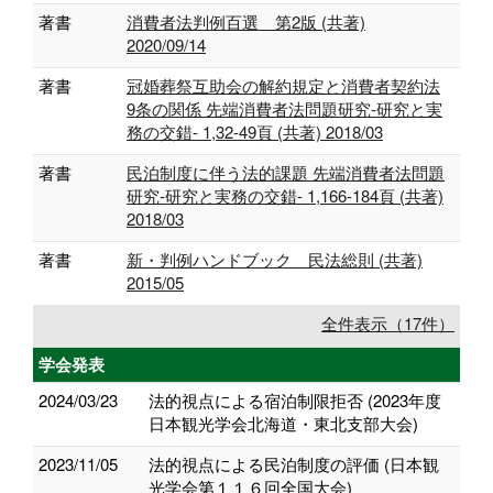
著書
消費者法判例百選 第2版 (共著)
2020/09/14
著書
冠婚葬祭互助会の解約規定と消費者契約法
9条の関係 先端消費者法問題研究-研究と実
務の交錯- 1,32-49頁 (共著) 2018/03
著書
民泊制度に伴う法的課題 先端消費者法問題
研究-研究と実務の交錯- 1,166-184頁 (共著)
2018/03
著書
新・判例ハンドブック 民法総則 (共著)
2015/05
全件表示（17件）
学会発表
2024/03/23
法的視点による宿泊制限拒否 (2023年度
日本観光学会北海道・東北支部大会)
2023/11/05
法的視点による民泊制度の評価 (日本観
光学会第１１６回全国大会)