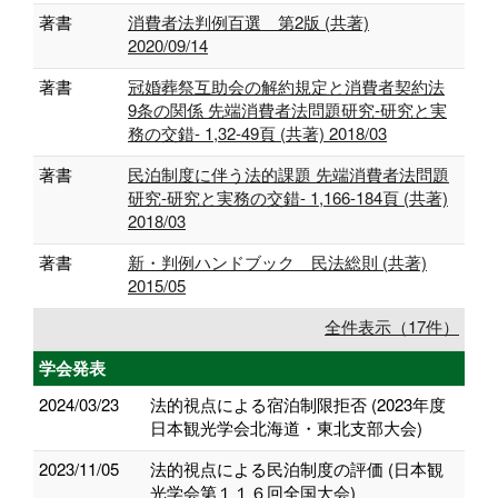
著書
消費者法判例百選 第2版 (共著)
2020/09/14
著書
冠婚葬祭互助会の解約規定と消費者契約法
9条の関係 先端消費者法問題研究-研究と実
務の交錯- 1,32-49頁 (共著) 2018/03
著書
民泊制度に伴う法的課題 先端消費者法問題
研究-研究と実務の交錯- 1,166-184頁 (共著)
2018/03
著書
新・判例ハンドブック 民法総則 (共著)
2015/05
全件表示（17件）
学会発表
2024/03/23
法的視点による宿泊制限拒否 (2023年度
日本観光学会北海道・東北支部大会)
2023/11/05
法的視点による民泊制度の評価 (日本観
光学会第１１６回全国大会)