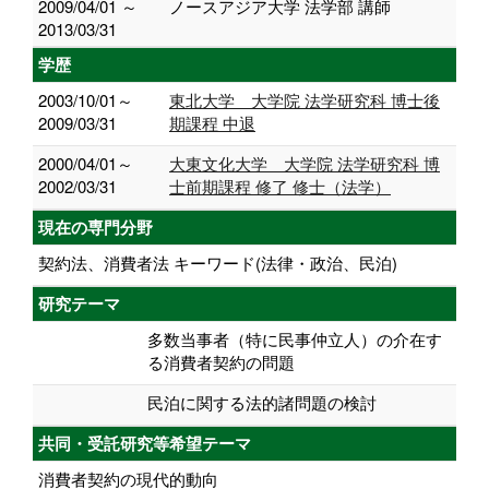
2009/04/01 ～
ノースアジア大学 法学部 講師
2013/03/31
学歴
2003/10/01～
東北大学 大学院 法学研究科 博士後
2009/03/31
期課程 中退
2000/04/01～
大東文化大学 大学院 法学研究科 博
2002/03/31
士前期課程 修了 修士（法学）
現在の専門分野
契約法、消費者法 キーワード(法律・政治、民泊)
研究テーマ
多数当事者（特に民事仲立人）の介在す
る消費者契約の問題
民泊に関する法的諸問題の検討
共同・受託研究等希望テーマ
消費者契約の現代的動向