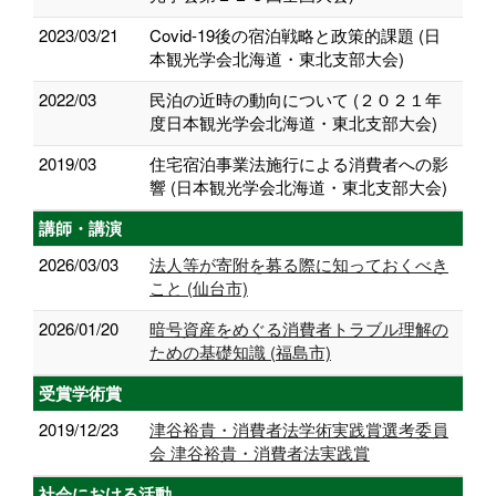
2023/03/21
Covid-19後の宿泊戦略と政策的課題 (日
本観光学会北海道・東北支部大会)
2022/03
民泊の近時の動向について (２０２１年
度日本観光学会北海道・東北支部大会)
2019/03
住宅宿泊事業法施行による消費者への影
響 (日本観光学会北海道・東北支部大会)
講師・講演
2026/03/03
法人等が寄附を募る際に知っておくべき
こと (仙台市)
2026/01/20
暗号資産をめぐる消費者トラブル理解の
ための基礎知識 (福島市)
受賞学術賞
2019/12/23
津谷裕貴・消費者法学術実践賞選考委員
会 津谷裕貴・消費者法実践賞
社会における活動