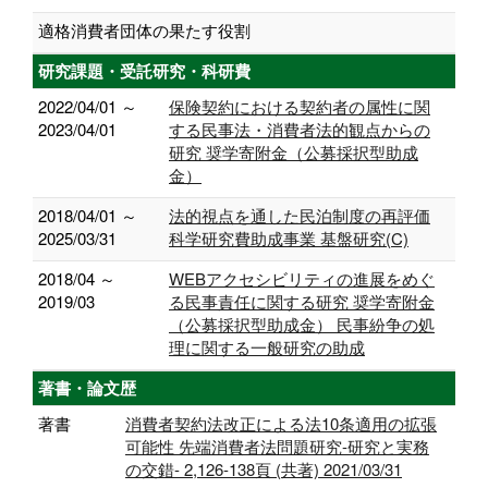
適格消費者団体の果たす役割
研究課題・受託研究・科研費
2022/04/01 ～
保険契約における契約者の属性に関
2023/04/01
する民事法・消費者法的観点からの
研究 奨学寄附金（公募採択型助成
金）
2018/04/01 ～
法的視点を通した民泊制度の再評価
2025/03/31
科学研究費助成事業 基盤研究(C)
2018/04 ～
WEBアクセシビリティの進展をめぐ
2019/03
る民事責任に関する研究 奨学寄附金
（公募採択型助成金） 民事紛争の処
理に関する一般研究の助成
著書・論文歴
著書
消費者契約法改正による法10条適用の拡張
可能性 先端消費者法問題研究-研究と実務
の交錯- 2,126-138頁 (共著) 2021/03/31