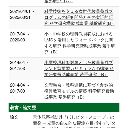
基盤研究（C）
2021/04/01 ～
科学技術を支える次世代教員養成プ
2025/03/31
ログラムの研究開発とその実証的研
究 科学研究費助成事業 基盤研究(B）
2017/04 ～
小・中学校の理科教員養成における
2020/03
LMSを活用したフィードバックに関
する研究 科学研究費助成事業 若手研
究（B）
2014/04 ～
小学校理科を対象とした教員養成ブ
2017/03
レンド型学習カリキュラムの構築 科
学研究費助成事業 若手研究（B）
2014/04 ～
文理融合・教科連携に基づく創造的
2017/03
復興教育モデルの構築 科学研究費助
成事業 基盤研究（B）
著書・論文歴
論文
天体観察補助具「ほしピタ・スコープ」の
開発 ─ 児童の自立的な観測を目指すデジタ