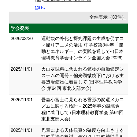
全件表示（33件）
学会発表
2026/03/20
運動観の外化と探究課題の生成を促すコ
マ撮りアニメの活用-中学校第3学年「運
動とエネルギー」の実践を通して- (日本
理科教育学会オンライン全国大会 2026)
2025/11/01
火山灰試料に含まれる鉱物の自動鑑定シ
ステムの開発－偏光顕微鏡下における主
要造岩鉱物に着目して (日本理科教育学
会 第64回 東北支部大会)
2025/11/01
吾妻小富士に見られる雪形の変遷メカニ
ズムに関する検討－2025年春の融雪過
程に着目して (日本理科教育学会 第64回
東北支部大会)
2025/11/01
児童による天体観察の確度を向上させる
観察手法の検討－デジタル観察補助具を