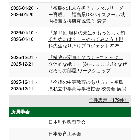
2026/01/20 ～
「福島の未来を担うデジタルリーダ
2026/01/20
ー育成」－福島県DXハイスクール域
内横断支援研究協議会 講演
2026/01/10 ～
「第11回 理科の先生をもっとよく知
2026/01/10
るためには？」－やってみよう！理
科先生なりきりプロジェクト2025
2025/12/21 ～
「植物が変身！？つくってビックリ
2025/12/21
立体的な紙！」 (3)－こむこむ館 なぜ
だろうの部屋 ワークショップ
2025/12/11 ～
「今後の中等教育のあり方」－福島
2025/12/11
県私立中学高等学校協会 校長会 講演
全件表示（179件）
所属学会
日本理科教育学会
日本教育工学会