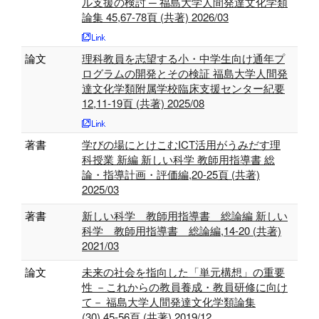
ル支援の検討 ─ 福島大学人間発達文化学類
論集 45,67-78頁 (共著) 2026/03
論文
理科教員を志望する小・中学生向け通年プ
ログラムの開発とその検証 福島大学人間発
達文化学類附属学校臨床支援センター紀要
12,11-19頁 (共著) 2025/08
著書
学びの場にとけこむICT活用がうみだす理
科授業 新編 新しい科学 教師用指導書 総
論・指導計画・評価編,20-25頁 (共著)
2025/03
著書
新しい科学 教師用指導書 総論編 新しい
科学 教師用指導書 総論編,14-20 (共著)
2021/03
論文
未来の社会を指向した「単元構想」の重要
性 －これからの教員養成・教員研修に向け
て－ 福島大学人間発達文化学類論集
(30),45-56頁 (共著) 2019/12