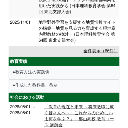
用いた実践から (日本理科教育学会 第64
回 東北支部大会)
2025/11/01
地学野外学習を支援する地質情報サイト
の構築ー地質を見る力を育成する現地案
内型教材の検討ー (日本理科教育学会 第
64回 東北支部大会)
全件表示（66件）
教育実績
●教育方法の実践例
●作成した教科書、教材
社会における活動
2026/05/01 ～
「教育の現在と未来 ～将来教職に就
2026/05/01
く皆さんへ～ これからのためにい
ま何を学ぶ？」－郡山高校 教育コー
ス 講演会