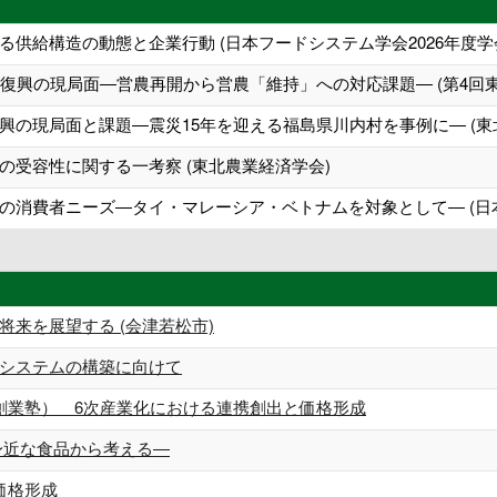
供給構造の動態と企業行動 (日本フードシステム学会2026年度学
業復興の現局面―営農再開から営農「維持」への対応課題― (第4回
興の現局面と課題―震災15年を迎える福島県川内村を事例に― (東
の受容性に関する一考察 (東北農業経済学会)
の消費者ニーズ―タイ・マレーシア・ベトナムを対象として― (日
来を展望する (会津若松市)
システムの構築に向けて
創業塾） 6次産業化における連携創出と価格形成
身近な食品から考える―
価格形成