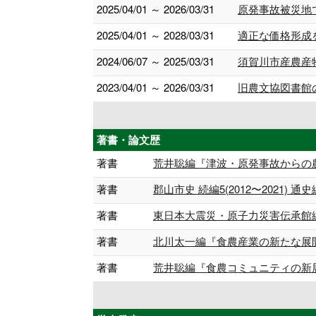
2025/04/01 ～ 2026/03/31
原発事故被災地
2025/04/01 ～ 2028/03/31
適正な価格形成
2024/06/07 ～ 2025/03/31
須賀川市産農産
2023/04/01 ～ 2026/03/31
旧農文協図書館
著書・論文歴
著書
荒井聡編『津波・原発事故からの農業
著書
郡山市史 続編5(2012〜2021) 通史編,1
著書
東日本大震災・原子力災害伝承館編『
著書
北川太一編『食農産業の新たな展開―
著書
荒井聡編『食農コミュニティの新展開―