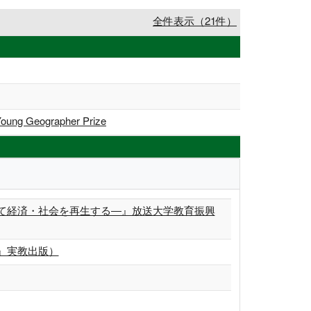
全件表示（21件）
g Geographer Prize
て経済・社会を再生する―』放送大学教育振興
』実教出版）