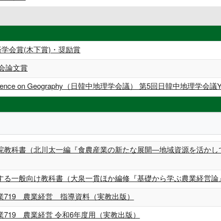
学会賞(木下賞)・奨励賞
会論文賞
 Conference on Geography（日韓中地理学会議） 第5回日韓中地理学会議Youn
院教科書（北川太一編『食農産業の新たな展開―地域資源を活かし
する一般向け教科書（大泉一貫ほか編修『基礎から学ぶ農業経営論
業719 農業経営 指導資料（実教出版）
719 農業経営 令和6年度用（実教出版）