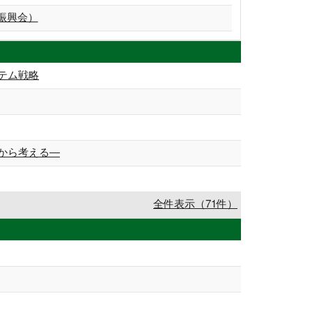
振興会）
テム戦略
から考える―
全件表示（71件）