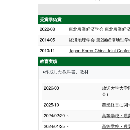
受賞学術賞
2022/08
東北農業経済学会 東北農業経済
2014/05
経済地理学会 第2回経済地理学
2010/11
Japan-Korea-China Joint
教育実績
●作成した教科書、教材
2026/03
放送大学大学
会）
2025/10
農業経営に関
2024/02/20 ～
高等学校・農
2024/01/25 ～
高等学校・農業