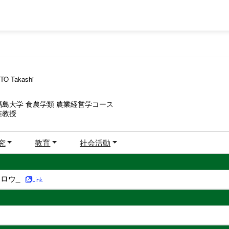
TO Takashi
福島大学 食農学類 農業経営学コース
准教授
究
教育
社会活動
ロウ_