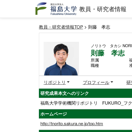
教員・研究者情報
教員・研究者情報TOP
> 則藤 孝志
ノリトウ タカシ
NORI
則藤 孝志
所属
職種
リポジトリ
プロフィール
研
研究成果本文へのリンク
福島大学学術機関リポジトリ FUKURO_フク
ホームページ
http://tnorito.sakura.ne.jp/top.htm