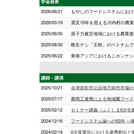
学会発表
2026/06/21
もやしのフードシステムにおける
2026/03/19
震災15年を迎える川内村の農
2025/08/30
原子力被災地域における農業復
2025/08/30
晩生ナシ「王秋」のベトナムで
2025/06/22
東南アジアにおけるニホンナシ
講師・講演
2025/10/21
会津若松市公設地方卸売市場の将
2025/07/17
農商工連携による地域圏フード
2025/02/12
セミナー講義（ふくしま6次化
2024/12/16
フードシステム論への招待 ―
2024/02/14
6次産業化における連携創出と