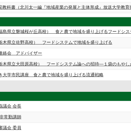
院教科書（北川太一編『地域産業の発展と主体形成』放送大学教育
福島県立磐城桜が丘高校） 食と農で地域を盛り上げるフードシス
栃木県立佐野高校） フードシステムで地域を盛り上げる
連絡会 アドバイザー
栃木県立大田原高校） フードシステム論への招待―１袋のもやし
き大学市民講座 食と農で地域を盛り上げる流通戦略
協議会 会長
 非常勤講師
審議会 委員