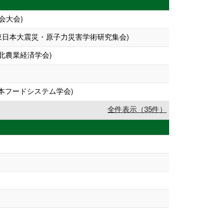
会大会)
東日本大震災・原子力災害学術研究集会)
北農業経済学会)
本フードシステム学会)
全件表示（35件）