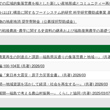
での広域的集落営農を核とした新しい産地形成とコミュニティー再生 
をはばむ構造に関するフードシステム的研究 科学研究費助成事業 基
物の地産地消 奨学寄附金（公募採択型助成金）
の戦後農政･農学に関する史資料の継承および福島復興農学の基礎づく
再生の到達点と課題―福島県浜通りの集落営農と地域―』 (共著) 202
00-104頁 (共著) 2026/03
東日本大震災・原子力災害全書』 (共著) 2026/03
地域資源を活かして経済・社会を再生する―』 (共著) 2026/03
福島で考える農山村振興―』 くらしと協同 (共著) 2025/03/07