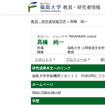
教員・研究者情報
教員・研究者情報TOP
> 髙橋 純一
タカハシ ジュンイチ
TAKAHASHI Junichi
髙橋 純一
所属
福島大学 人間発達文化学
職種
教授
リポジトリ
プロフィール
研
研究成果本文へのリンク
福島大学学術機関リポジトリ FUKURO_フク
ホームページ
https://jtaka-lab.net
学歴