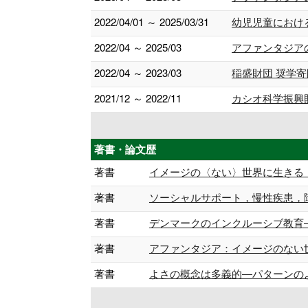
2022/04/01 ～ 2025/03/31
幼児児童におけ
2022/04 ～ 2025/03
アファンタジア
2022/04 ～ 2023/03
稲盛財団 奨学
2021/12 ～ 2022/11
カシオ科学振興
著書・論文歴
著書
イメージの〈ない〉世界に生きる アファ
著書
ソーシャルサポート，慢性疾患，障害 (
著書
デンマークのインクルーシブ教育――「障
著書
アファンタジア：イメージのない世界で生
著書
よさの概念は多義的―パターンのよさと