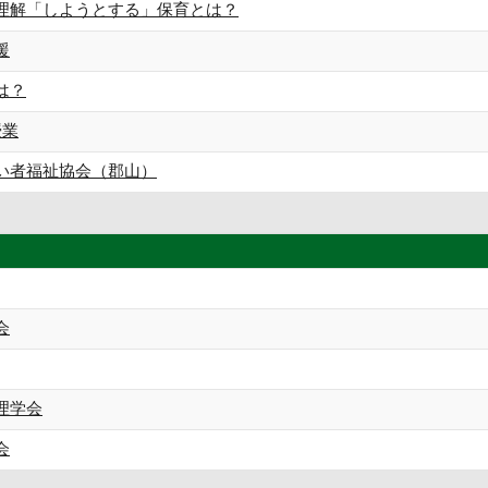
理解「しようとする」保育とは？
援
は？
授業
い者福祉協会（郡山）
会
理学会
会