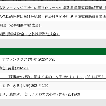
るアファンタジア特性の可視化ツールの開発 科学研究費助成事業 
の包括的理解に向けた認知・神経科学的検討 科学研究費助成事業 
寄附金（公募採択型助成金）
財団 奨学寄附金（公募採択型助成金）
ンタジア (共著) 2025/10/20
共著) 2025/03
害者の権利に関する条約」を手掛かりにして,103-144頁 (共著) 2
きる (共著) 2021/12/20
感性次元 美しさと魅力の心理 (共著) 2019/09