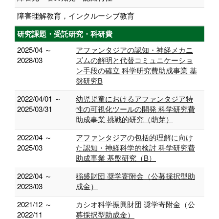
障害理解教育，インクルーシブ教育
研究課題・受託研究・科研費
2025/04 ～
アファンタジアの認知・神経メカニ
2028/03
ズムの解明と代替コミュニケーショ
ン手段の確立 科学研究費助成事業 基
盤研究B
2022/04/01 ～
幼児児童におけるアファンタジア特
2025/03/31
性の可視化ツールの開発 科学研究費
助成事業 挑戦的研究（萌芽）
2022/04 ～
アファンタジアの包括的理解に向け
2025/03
た認知・神経科学的検討 科学研究費
助成事業 基盤研究（B）
2022/04 ～
稲盛財団 奨学寄附金（公募採択型助
2023/03
成金）
2021/12 ～
カシオ科学振興財団 奨学寄附金（公
2022/11
募採択型助成金）