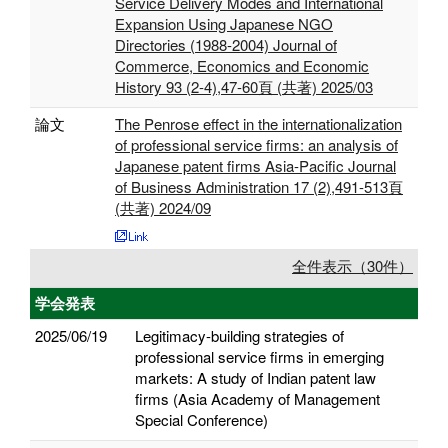
Service Delivery Modes and International
Expansion Using Japanese NGO
Directories (1988-2004) Journal of
Commerce, Economics and Economic
History 93 (2-4),47-60頁 (共著) 2025/03
論文
The Penrose effect in the internationalization
of professional service firms: an analysis of
Japanese patent firms Asia-Pacific Journal
of Business Administration 17 (2),491-513頁
(共著) 2024/09
全件表示（30件）
学会発表
2025/06/19
Legitimacy-building strategies of
professional service firms in emerging
markets: A study of Indian patent law
firms (Asia Academy of Management
Special Conference)