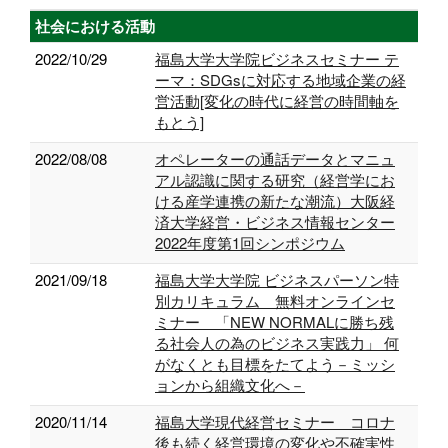
社会における活動
2022/10/29
福島大学大学院ビジネスセミナー テ
ーマ：SDGsに対応する地域企業の経
営活動[変化の時代に経営の時間軸を
もとう]
2022/08/08
オペレーターの通話データとマニュ
アル認識に関する研究（経営学にお
ける産学連携の新たな潮流）大阪経
済大学経営・ビジネス情報センター
2022年度第1回シンポジウム
2021/09/18
福島大学大学院 ビジネスパーソン特
別カリキュラム 無料オンラインセ
ミナー 「NEW NORMALに勝ち残
る社会人の為のビジネス実践力」 何
がなくとも目標をたてよう－ミッシ
ョンから組織文化へ－
2020/11/14
福島大学現代経営セミナー コロナ
後も続く経営環境の変化や不確実性