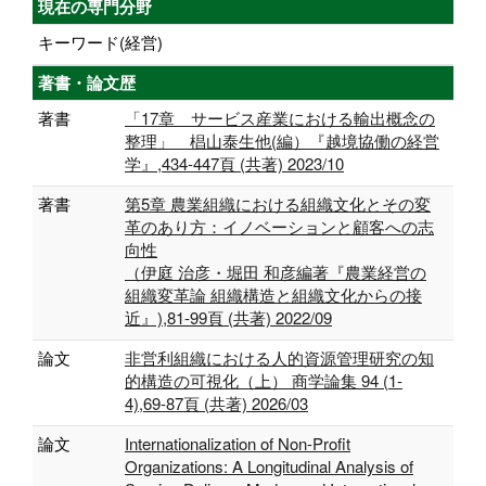
現在の専門分野
キーワード(経営)
著書・論文歴
著書
「17章 サービス産業における輸出概念の
整理」 椙山泰生他(編）『越境協働の経営
学』,434-447頁 (共著) 2023/10
著書
第5章 農業組織における組織文化とその変
革のあり方：イノベーションと顧客への志
向性
（伊庭 治彦・堀田 和彦編著『農業経営の
組織変革論 組織構造と組織文化からの接
近』),81-99頁 (共著) 2022/09
論文
非営利組織における人的資源管理研究の知
的構造の可視化（上） 商学論集 94 (1-
4),69-87頁 (共著) 2026/03
論文
Internationalization of Non-Profit
Organizations: A Longitudinal Analysis of