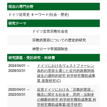
現在の専門分野
ドイツ近世史 キーワード(社会・歴史)
研究テーマ
ドイツ近世宗教社会史
宗教的寛容についての歴史的研究
神聖ローマ帝国国制史
研究課題・受託研究・科研費
2024/04/01 ～
ドイツにおけるヴェストファーレン
2028/03/31
条約の受容を通じた近代的政教関係
誕生の通時的研究 科学研究費助成事
業 基盤研究(C)
2020/04/01 ～
近世ドイツにおける「宗教的寛容」
2023/03/31
概念に関する社会史、思想・法制史
の横断的研究 科学研究費助成事業 科
学研究費助成事業(若手研究)