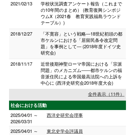
2021/02/13
学校状況調査アンケート報告（これまで
の10年間のまとめ） (教育復興シンポジ
ウムⅩ（2021春 教育実践福島ラウンド
テーブル）)
2018/12/27
「不寛容」という戦略―18世紀初頭の都
市ケルンにおける「居留民条令改定問
題」を事例として― (2018年度ドイツ史
研究会)
2018/11/17
近世後期神聖ローマ帝国における「宗派
問題」のメカニズム――都市ケルンの福
音派住民による帝国最高法院への上訴を
中心に (西洋史研究会2018年度大会)
全件表示（11件）
社会における活動
2025/04/01 ～
西洋史研究会理事
2026/03/31
2025/04/01 ～
東北史学会評議員