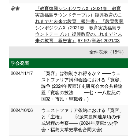
著書
『教育復興シンポジウムⅩ（2021春 教育
実践福島ラウンドテーブル）復興教育のこ
れまでと未来の教育 報告書』 『教育復興
シンポジウムⅩ（2021春 教育実践福島ラ
ウンドテーブル）復興教育のこれまでと未
来の教育 報告書』,67-92 (単著) 2021/03
全件表示（15件）
学会発表
2024/11/17
「寛容」は強制され得るか？ ――ウェ
ストファリア講和会議における「寛容」
論争 (2024年度西洋史研究会大会共通論
題「寛容の技法―― 一七・一八世紀の
国家・市民・聖職者」)
2024/10/06
ウェストファリア条約における「寛容」
と「主権」 ――宗派問題関連条項の作
成過程の考察―― (2024年度東北史学
会・福島大学史学会合同大会)