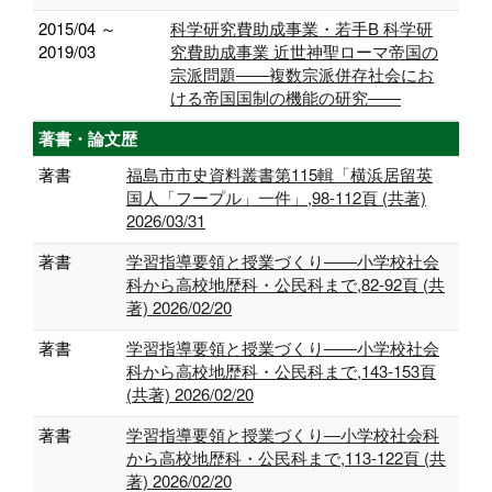
2015/04 ～
科学研究費助成事業・若手B 科学研
2019/03
究費助成事業 近世神聖ローマ帝国の
宗派問題――複数宗派併存社会にお
ける帝国国制の機能の研究――
著書・論文歴
著書
福島市市史資料叢書第115輯「横浜居留英
国人「フープル」一件」,98-112頁 (共著)
2026/03/31
著書
学習指導要領と授業づくり――小学校社会
科から高校地歴科・公民科まで,82-92頁 (共
著) 2026/02/20
著書
学習指導要領と授業づくり――小学校社会
科から高校地歴科・公民科まで,143-153頁
(共著) 2026/02/20
著書
学習指導要領と授業づくり―小学校社会科
から高校地歴科・公民科まで,113-122頁 (共
著) 2026/02/20