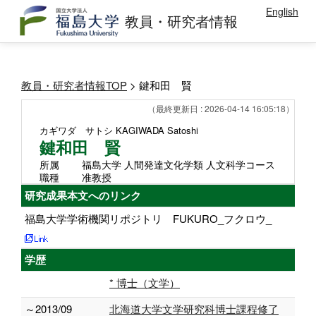
English
教員・研究者情報
教員・研究者情報TOP
> 鍵和田 賢
（最終更新日 : 2026-04-14 16:05:18）
カギワダ サトシ
KAGIWADA Satoshi
鍵和田 賢
所属
福島大学 人間発達文化学類 人文科学コース
職種
准教授
研究成果本文へのリンク
福島大学学術機関リポジトリ FUKURO_フクロウ_
学歴
* 博士（文学）
～2013/09
北海道大学文学研究科博士課程修了