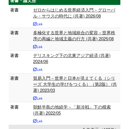
著書・論文歴
著書
ゼロからはじめる世界経済入門－グローバ
ル・サウスの時代に (共著) 2026/08
著書
多極化する世界と地域統合の変容－世界秩
序の再編と地域主義の行方 (共著) 2025/08
著書
デリスキング下の北東アジア経済 (共著)
2024/06
著書
貿易入門－世界と日本が見えてくる（シリ
ーズ 大学生の学びをつくる）（第2版） (共
著) 2023/03
著書
朝鮮半島の地経学－「新冷戦」下の模索
(共著) 2022/05