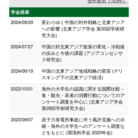
全件表示（103件）
学会発表
2024/09/29
変わりゆく中国の対外戦略と北東アジア
への影響 (北東アジア学会 第30回学術研
究大会)
2024/07/27
中国の対北東アジア政策の変化－冷戦後
の歩みと今後の課題 (アジアコンセンサ
ス研究会)
2024/06/19
中国の北東アジア地域戦略の変容 (デリ
スキング下の北東アジア経済)
2023/10/01
海外の大学生の認識に関する国際比較－
食・観光・若者の消費行動についてのア
ンケート調査を中心に (北東アジア学会
第29回学術研究大会)
2023/09/07
原子力発電所事故に伴う風評克服への示
唆－海外の大学生へのアンケート調査な
どをもとに (環境科学会 2023年会)