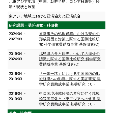
北東アジア地域（中国、朝鮮半島、ロシア極東等）経
済の現状と展望
東アジア地域における経済協力と経済統合
研究課題・受託研究・科研費
2024/04 ～
原発事故の処理過程における安心の
2027/03
形成要因と対策に関する国際比較研
究 科学研究費助成事業 基盤研究(C)
2019/04 ～
福島県の食と観光についての海外の
2024/03
認識に関する国際比較研究 科学研究
費助成事業 基盤研究(C)
2016/04 ～
「一帯一路」における中国国内の地
2019/03
域経済への影響に関する実証研究 科
学研究費助成事業 基盤研究（Ｃ）
2016/04 ～
中ロ国境地域経済の変容に伴う越境
2019/03
輸送高度化と北東アジアへの含意 科
学研究費助成事業 基盤研究（Ｃ）