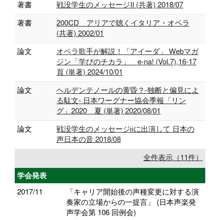
著書
戦没学生のメッセージⅡ (共著) 2018/07
著書
200CD アリアで聴くイタリア・オペラ
(共著) 2002/01
論文
オペラ歌手が解説！「アイーダ」 Webマガ
ジン「学びのチカラ」 e-na! (Vol.7),16-17
頁 (単著) 2024/10/01
論文
ヘルデンテノールの黄昏？-独断と偏見によ
る駄文- 日本ワーグナー協会季報「リン
グ」2020 夏 (単著) 2020/08/01
論文
戦没学生のメッセージⅱに出演して 日本の
声日本の音 2018/08
全件表示（11件）
学会発表
2017/11
「キャリア開始後の声種変更に対する演
奏家の立場からの一提言」 (日本声楽発
声学会第 106 回例会)