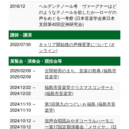
2016/12
ヘルデンテノール考 ヴァーグナーはど
のようなテノールを欲したか―ローゲの
声をめぐる一考察 (日本音楽学会東日本
支部第42回定例研究会)
講師・講演
2022/07/30
キャリア開始後の声種変更について (オ
ンライン)
展覧会・演奏会・競技会等
2025/02/09 ～
古関裕而のまち 音楽の祭典 (福島市
2025/02/09
音楽堂)
2024/12/22 ～
福島市音楽堂クリスマスコンサート
2024/12/22
(福島市音楽堂)
2024/11/10 ～
第1回第九のつどい in 福島 (福島市音
2024/11/10
楽堂)
2024/10/12 ～
混声合唱団みやぎコーラルハーモニ
2024/10/12
ー第17回定期演奏会「メサイヤ」 (日