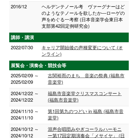
2016/12
ヘルデンテノール考 ヴァーグナーはど
のようなテノールを欲したか―ローゲの
声をめぐる一考察 (日本音楽学会東日本
支部第42回定例研究会)
講師・講演
2022/07/30
キャリア開始後の声種変更について (オ
ンライン)
展覧会・演奏会・競技会等
2025/02/09 ～
古関裕而のまち 音楽の祭典 (福島市
2025/02/09
音楽堂)
2024/12/22 ～
福島市音楽堂クリスマスコンサート
2024/12/22
(福島市音楽堂)
2024/11/10 ～
第1回第九のつどい in 福島 (福島市音
2024/11/10
楽堂)
2024/10/12 ～
混声合唱団みやぎコーラルハーモニ
2024/10/12
ー第17回定期演奏会「メサイヤ」 (日