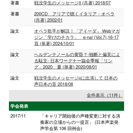
著書
戦没学生のメッセージⅡ (共著) 2018/07
著書
200CD アリアで聴くイタリア・オペラ
(共著) 2002/01
論文
オペラ歌手が解説！「アイーダ」 Webマガ
ジン「学びのチカラ」 e-na! (Vol.7),16-17
頁 (単著) 2024/10/01
論文
ヘルデンテノールの黄昏？-独断と偏見によ
る駄文- 日本ワーグナー協会季報「リン
グ」2020 夏 (単著) 2020/08/01
論文
戦没学生のメッセージⅱに出演して 日本の
声日本の音 2018/08
全件表示（11件）
学会発表
2017/11
「キャリア開始後の声種変更に対する演
奏家の立場からの一提言」 (日本声楽発
声学会第 106 回例会)