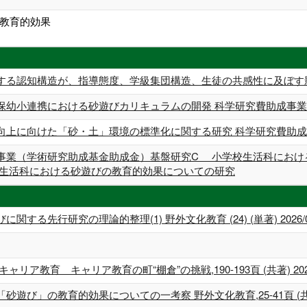
教育的効果
する認知構造が、指導態度、学級集団構造、生徒の共感性に及ぼす影
保幼小連携における砂遊びカリキュラムの開発 科学研究費助成事業 
向上に向けた「砂・土」環境の標準化に関する研究 科学研究費助成事
事業（学術研究助成基金助成金）基盤研究C 小学校生活科におけ
校生活科における砂遊びの教育的効果についての研究
る先行研究の理論的整理(1) 野外文化教育 (24) (単著) 2026/03
ア教育 キャリア教育の町“棚倉”の挑戦,190-193頁 (共著) 2023/
び」の教育的効果についての一考察 野外文化教育,25-41頁 (共著) 