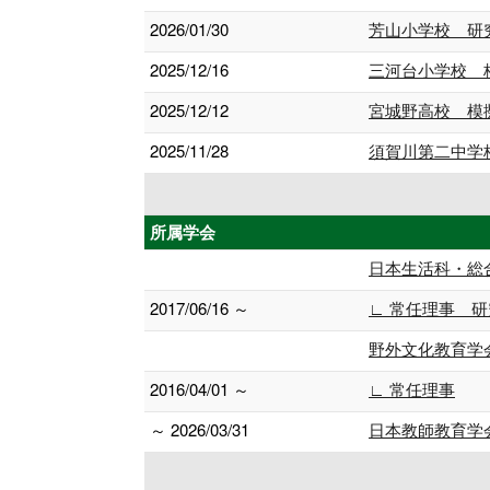
2026/01/30
芳山小学校 研
2025/12/16
三河台小学校 
2025/12/12
宮城野高校 模
2025/11/28
須賀川第二中学
所属学会
日本生活科・総
2017/06/16 ～
∟ 常任理事 
野外文化教育学
2016/04/01 ～
∟ 常任理事
～ 2026/03/31
日本教師教育学