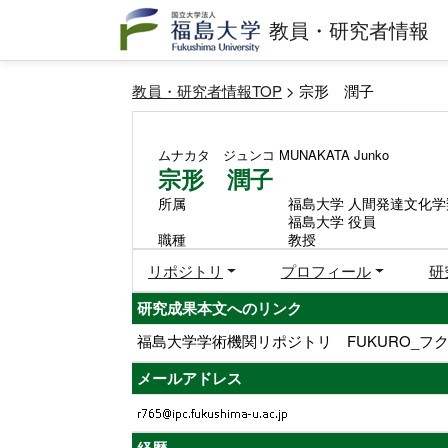
教員・研究者情報
教員・研究者情報TOP
> 宗形 潤子
ムナカタ ジュンコ
MUNAKATA Junko
宗形 潤子
所属
福島大学 人間発達文化学
福島大学 役員
職種
教授
リポジトリ
プロフィール
研
研究成果本文へのリンク
福島大学学術機関リポジトリ FUKURO_フク
メールアドレス