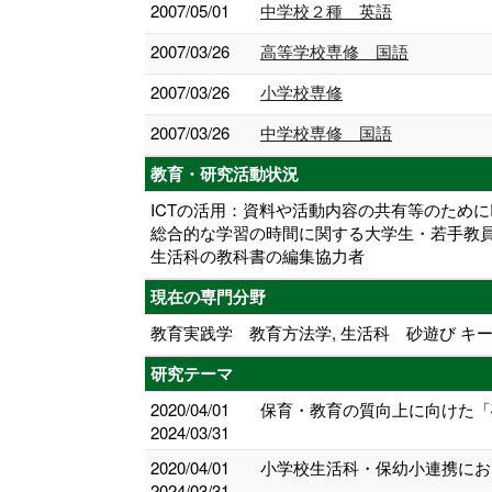
2007/05/01
中学校２種 英語
2007/03/26
高等学校専修 国語
2007/03/26
小学校専修
2007/03/26
中学校専修 国語
教育・研究活動状況
ICTの活用：資料や活動内容の共有等のため
総合的な学習の時間に関する大学生・若手教
生活科の教科書の編集協力者
現在の専門分野
教育実践学 教育方法学, 生活科 砂遊び キー
研究テーマ
2020/04/01
保育・教育の質向上に向けた「
2024/03/31
2020/04/01
小学校生活科・保幼小連携にお
2024/03/31