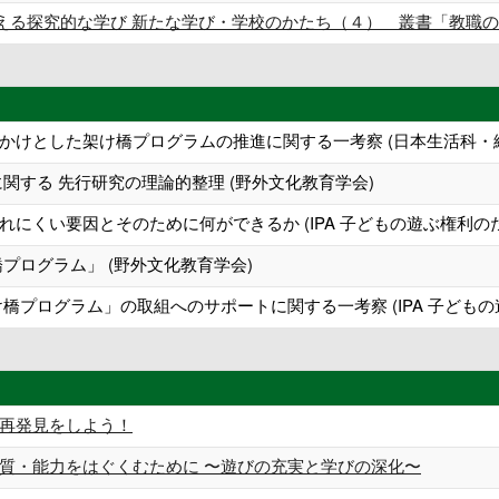
究的な学び 新たな学び・学校のかたち（４） 叢書「教職の魅力共創」⑦,
かけとした架け橋プログラムの推進に関する一考察 (日本生活科・総
関する 先行研究の理論的整理 (野外文化教育学会)
にくい要因とそのために何ができるか (IPA 子どもの遊ぶ権利のため
ログラム」 (野外文化教育学会)
橋プログラム」の取組へのサポートに関する一考察 (IPA 子どもの遊
再発見をしよう！
能力をはぐくむために 〜遊びの充実と学びの深化〜