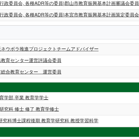
行政委員会, 各種ADR等の委員)郡山市教育振興基本計画審議会委員
行政委員会, 各種ADR等の委員)本宮市教育振興基本計画策定委員
梯版ネウボラ推進プロジェクトチームアドバイザー
島県教育センター運営評議会委員
島市総合教育センター 運営委員
育学部 卒業 教育学学士
研究科 修士 修了 教育学修士
研究科博士課程後期 教育学研究科 教授学習科学