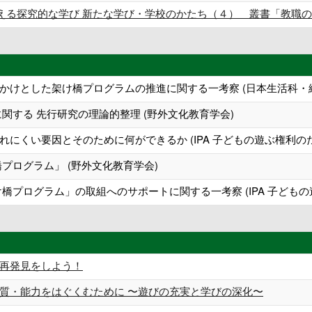
究的な学び 新たな学び・学校のかたち（４） 叢書「教職の魅力共創」⑦,
かけとした架け橋プログラムの推進に関する一考察 (日本生活科・総
関する 先行研究の理論的整理 (野外文化教育学会)
にくい要因とそのために何ができるか (IPA 子どもの遊ぶ権利のため
ログラム」 (野外文化教育学会)
橋プログラム」の取組へのサポートに関する一考察 (IPA 子どもの遊
再発見をしよう！
能力をはぐくむために 〜遊びの充実と学びの深化〜