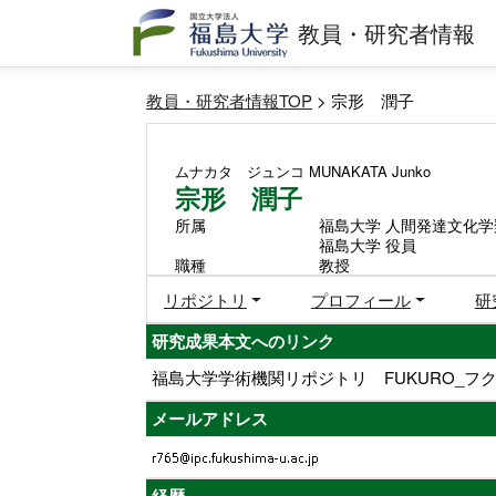
教員・研究者情報
教員・研究者情報TOP
> 宗形 潤子
ムナカタ ジュンコ
MUNAKATA Junko
宗形 潤子
所属
福島大学 人間発達文化学
福島大学 役員
職種
教授
リポジトリ
プロフィール
研
研究成果本文へのリンク
福島大学学術機関リポジトリ FUKURO_フク
メールアドレス