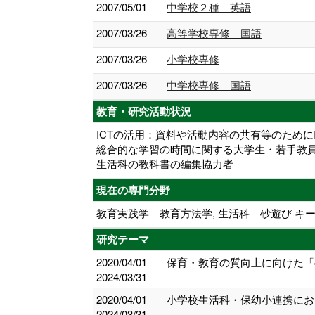
2007/05/01
中学校２種 英語
2007/03/26
高等学校専修 国語
2007/03/26
小学校専修
2007/03/26
中学校専修 国語
教育・研究活動状況
ICTの活用：資料や活動内容の共有等のため
総合的な学習の時間に関する大学生・若手教
生活科の教科書の編集協力者
現在の専門分野
教育実践学 教育方法学, 生活科 砂遊び キー
研究テーマ
2020/04/01
保育・教育の質向上に向けた「
2024/03/31
2020/04/01
小学校生活科・保幼小連携にお
2024/03/31