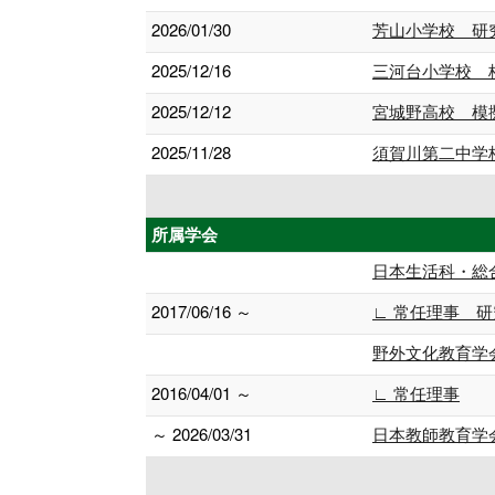
2026/01/30
芳山小学校 研
2025/12/16
三河台小学校 
2025/12/12
宮城野高校 模
2025/11/28
須賀川第二中学
所属学会
日本生活科・総
2017/06/16 ～
∟ 常任理事 
野外文化教育学
2016/04/01 ～
∟ 常任理事
～ 2026/03/31
日本教師教育学