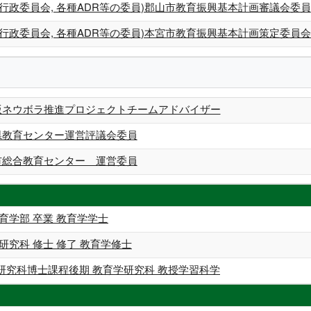
行政委員会, 各種ADR等の委員)郡山市教育振興基本計画審議会委員
行政委員会, 各種ADR等の委員)本宮市教育振興基本計画策定委員
梯版ネウボラ推進プロジェクトチームアドバイザー
島県教育センター運営評議会委員
島市総合教育センター 運営委員
育学部 卒業 教育学学士
研究科 修士 修了 教育学修士
研究科博士課程後期 教育学研究科 教授学習科学