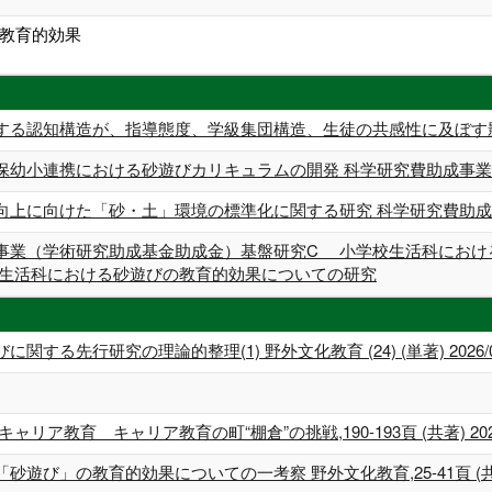
教育的効果
する認知構造が、指導態度、学級集団構造、生徒の共感性に及ぼす影
保幼小連携における砂遊びカリキュラムの開発 科学研究費助成事業 
向上に向けた「砂・土」環境の標準化に関する研究 科学研究費助成事
事業（学術研究助成基金助成金）基盤研究C 小学校生活科におけ
校生活科における砂遊びの教育的効果についての研究
る先行研究の理論的整理(1) 野外文化教育 (24) (単著) 2026/03
ア教育 キャリア教育の町“棚倉”の挑戦,190-193頁 (共著) 2023/
び」の教育的効果についての一考察 野外文化教育,25-41頁 (共著) 