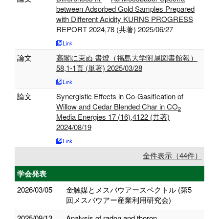
between Adsorbed Gold Samples Prepared
with Different Acidity KURNS PROGRESS
REPORT 2024,78 (共著) 2025/06/27
論文
高閣に束ぬ 書燈（福島大学附属図書館報）
58,1-1頁 (単著) 2025/03/28
論文
Synergistic Effects in Co-Gasification of
Willow and Cedar Blended Char in CO
2
Media Energies 17 (16),4122 (共著)
2024/08/19
全件表示（44件）
学会発表
2026/03/05
金触媒とメスバウアースペクトル (第5
回メスバウアー産業利用研究会)
2025/09/13
Analysis of radon and thoron