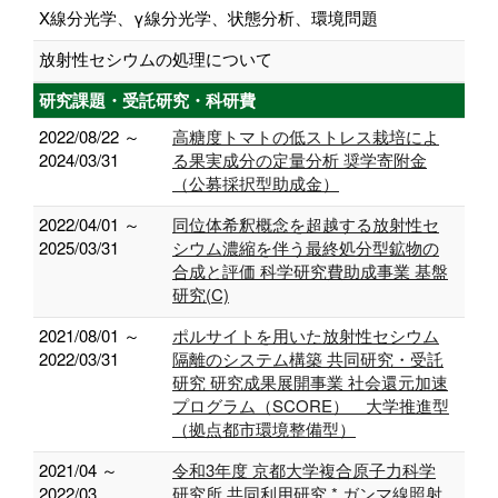
X線分光学、γ線分光学、状態分析、環境問題
放射性セシウムの処理について
研究課題・受託研究・科研費
2022/08/22 ～
高糖度トマトの低ストレス栽培によ
2024/03/31
る果実成分の定量分析 奨学寄附金
（公募採択型助成金）
2022/04/01 ～
同位体希釈概念を超越する放射性セ
2025/03/31
シウム濃縮を伴う最終処分型鉱物の
合成と評価 科学研究費助成事業 基盤
研究(C)
2021/08/01 ～
ポルサイトを用いた放射性セシウム
2022/03/31
隔離のシステム構築 共同研究・受託
研究 研究成果展開事業 社会還元加速
プログラム（SCORE） 大学推進型
（拠点都市環境整備型）
2021/04 ～
令和3年度 京都大学複合原子力科学
2022/03
研究所 共同利用研究 * ガンマ線照射