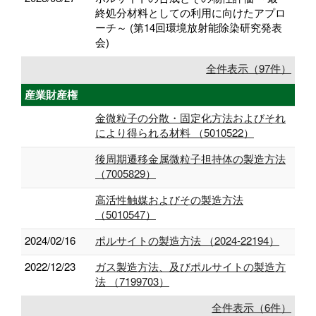
終処分材料としての利用に向けたアプロ
ーチ～ (第14回環境放射能除染研究発表
会)
全件表示（97件）
産業財産権
金微粒子の分散・固定化方法およびそれ
により得られる材料 （5010522）
後周期遷移金属微粒子担持体の製造方法
（7005829）
高活性触媒およびその製造方法
（5010547）
2024/02/16
ポルサイトの製造方法 （2024-22194）
2022/12/23
ガス製造方法、及びポルサイトの製造方
法 （7199703）
全件表示（6件）