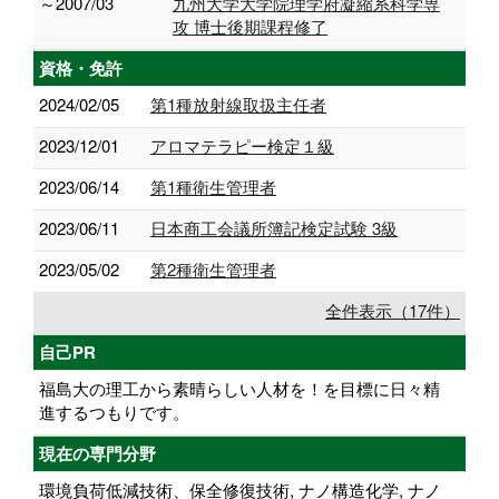
～2007/03
九州大学大学院理学府凝縮系科学専
攻 博士後期課程修了
資格・免許
2024/02/05
第1種放射線取扱主任者
2023/12/01
アロマテラピー検定１級
2023/06/14
第1種衛生管理者
2023/06/11
日本商工会議所簿記検定試験 3級
2023/05/02
第2種衛生管理者
全件表示（17件）
自己PR
福島大の理工から素晴らしい人材を！を目標に日々精
進するつもりです。
現在の専門分野
環境負荷低減技術、保全修復技術, ナノ構造化学, ナノ