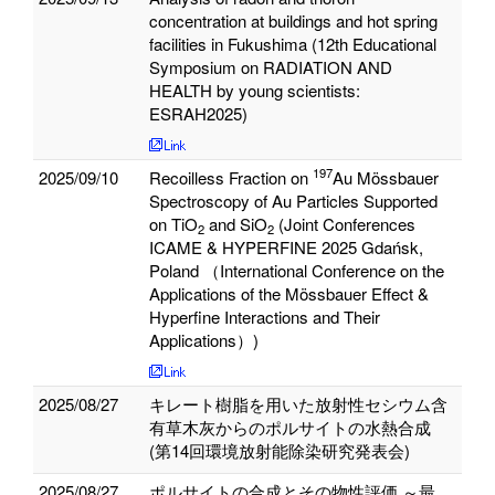
concentration at buildings and hot spring
facilities in Fukushima (12th Educational
Symposium on RADIATION AND
HEALTH by young scientists:
ESRAH2025)
197
2025/09/10
Recoilless Fraction on
Au Mössbauer
Spectroscopy of Au Particles Supported
on TiO
and SiO
(Joint Conferences
2
2
ICAME & HYPERFINE 2025 Gdańsk,
Poland （International Conference on the
Applications of the Mössbauer Effect &
Hyperfine Interactions and Their
Applications）)
2025/08/27
キレート樹脂を用いた放射性セシウム含
有草木灰からのポルサイトの水熱合成
(第14回環境放射能除染研究発表会)
2025/08/27
ポルサイトの合成とその物性評価 ～最