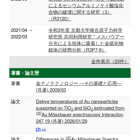
によるセシウムアルミノケイ酸塩化
合物の破壊に関する研究（3）
（R3120）
2021/04 ～
令和3年度 京都大学複合原子力科学
2022/03
研究所 共同利用研究 * メスバウアー
分光による担体に吸着した金硫化物
錯体の状態分析（R3P7-6）
全件表示（23件）
著書・論文歴
著書
金ナノテクノロジー ―その基礎と応用―
(共著) 2009/03
論文
Debye temperatures of Au nanoparticles
supported on TiO
and SiO
estimated from
2
2
197
Au Mössbauer spectroscopy Interaction
247,19 (共著) 2026/01/29
197
論文
Differences in
Au Mössbauer Spectra