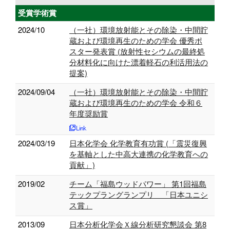
受賞学術賞
2024/10
（一社）環境放射能とその除染・中間貯
蔵および環境再生のための学会 優秀ポ
スター発表賞 (放射性セシウムの最終処
分材料化に向けた漂着軽石の利活用法の
提案)
2024/09/04
（一社）環境放射能とその除染・中間貯
蔵および環境再生のための学会 令和６
年度奨励賞
2024/03/19
日本化学会 化学教育有功賞 (「震災復興
を基軸とした中高大連携の化学教育への
貢献」)
2019/02
チーム「福島ウッドパワー」 第1回福島
テックプラングランプリ 「日本ユニシ
ス賞」
2013/09
日本分析化学会Ｘ線分析研究懇談会 第8