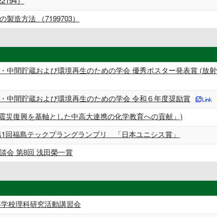
2194）
造方法 （7199703）
・中間貯蔵および環境再生のための学会 優秀ポスター発表賞 (放
・中間貯蔵および環境再生のための学会 令和６年度奨励賞
「震災復興を基軸とした中高大連携の化学教育への貢献」)
第1回福島テックプラングランプリ 「日本ユニシス賞」
会 第8回 浅田榮一賞
等学校理科研究活動講習会