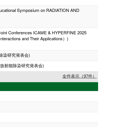
2th Educational Symposium on RADIATION AND
Joint Conferences ICAME & HYPERFINE 2025
nteractions and Their Applications）)
除染研究発表会)
境放射能除染研究発表会)
全件表示（97件）