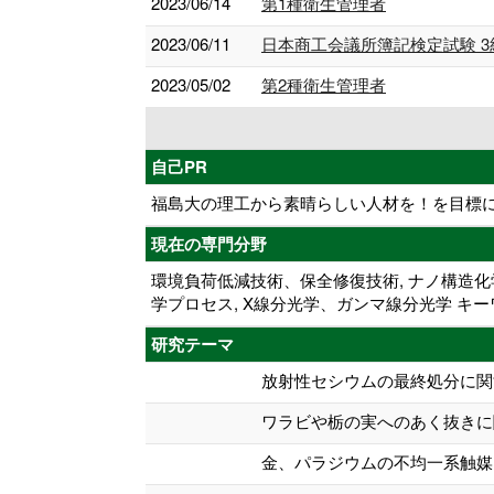
2023/06/14
第1種衛生管理者
2023/06/11
日本商工会議所簿記検定試験 3
2023/05/02
第2種衛生管理者
自己PR
福島大の理工から素晴らしい人材を！を目標
現在の専門分野
環境負荷低減技術、保全修復技術, ナノ構造化学
学プロセス, X線分光学、ガンマ線分光学 キー
研究テーマ
放射性セシウムの最終処分に関
ワラビや栃の実へのあく抜きに
金、パラジウムの不均一系触媒