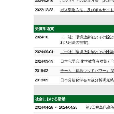
2024/02/16
ポルサイトの製造方法 （2024-2
2022/12/23
ガス製造方法、及びポルサイトの製
受賞学術賞
2024/10
（一社）環境放射能とその除染
利活用法の提案)
2024/09/04
（一社）環境放射能とその除染
2024/03/19
日本化学会 化学教育有功賞 (
2019/02
チーム「福島ウッドパワー」 
2013/09
日本分析化学会Ｘ線分析研究懇談
社会における活動
2024/04/28 ～ 2024/04/28
第8回福島県高