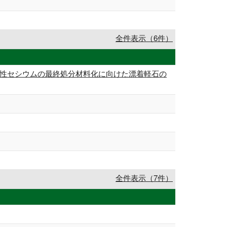
全件表示（6件）
射性セシウムの最終処分材料化に向けた漂着軽石の
全件表示（7件）