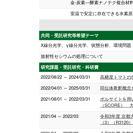
金-炭素―酵素ナノテク複合材
室温で安定に存在できる水素原
共同・受託研究等希望テーマ
X線分光学、γ線分光学、状態分析、環境問題
放射性セシウムの処理について
研究課題・受託研究・科研費
2022/08/22 ～ 2024/03/31
高糖度トマトの
2022/04/01 ～ 2025/03/31
同位体希釈概念
2021/08/01 ～ 2022/03/31
ポルサイトを用
（SCORE）
2021/04 ～ 2022/03
令和3年度 京
（3）（R3120）