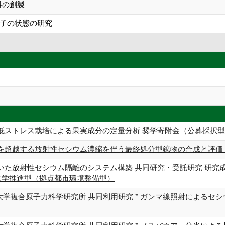
料の創製
子の状態の研究
低ストレス栽培による果実成分の定量分析 奨学寄附金（公募採択
を超越する放射性セシウム濃縮を伴う最終処分型鉱物の合成と評価 科
いた放射性セシウム隔離のシステム構築 共同研究・受託研究 研究
 大学推進型（拠点都市環境整備型）
都大学複合原子力科学研究所 共同利用研究 * ガンマ線照射による