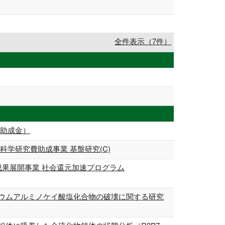
全件表示（7件）
型助成金）
学研究費助成事業 基盤研究(C)
成果展開事業 社会還元加速プログラム
セシウムアルミノケイ酸塩化合物の破壊に関する研究