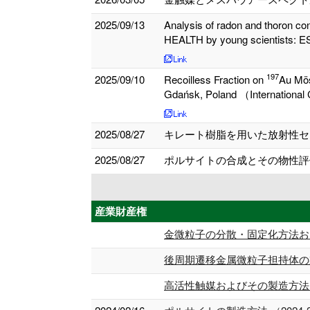
2025/09/13
Analysis of radon and thoron co
HEALTH by young scientists: 
197
2025/09/10
Recoilless Fraction on
Au Mös
Gdańsk, Poland （International C
2025/08/27
キレート樹脂を用いた放射性セ
2025/08/27
ポルサイトの合成とその物性評価
産業財産権
金微粒子の分散・固定化方法およ
後周期遷移金属微粒子担持体の製造
高活性触媒およびその製造方法 （