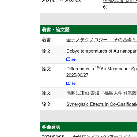
2021/04 ～ 2022/03
令和3年度 京都
6）
著書・論文歴
著書
金ナノテクノロジー ―その基礎と応用―
論文
Debye temperatures of Au nanopart
197
論文
Differences in
Au Mössbauer Sp
2025/06/27
論文
高閣に束ぬ 書燈（福島大学附属図書館報） 
論文
Synergistic Effects in Co-Gasifica
学会発表
2026/03/05
金触媒とメスバウアースペクトル