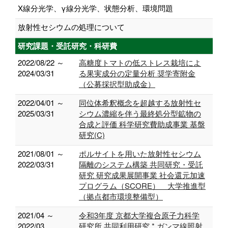
X線分光学、γ線分光学、状態分析、環境問題
放射性セシウムの処理について
研究課題・受託研究・科研費
2022/08/22 ～
高糖度トマトの低ストレス栽培によ
2024/03/31
る果実成分の定量分析 奨学寄附金
（公募採択型助成金）
2022/04/01 ～
同位体希釈概念を超越する放射性セ
2025/03/31
シウム濃縮を伴う最終処分型鉱物の
合成と評価 科学研究費助成事業 基盤
研究(C)
2021/08/01 ～
ポルサイトを用いた放射性セシウム
2022/03/31
隔離のシステム構築 共同研究・受託
研究 研究成果展開事業 社会還元加速
プログラム（SCORE） 大学推進型
（拠点都市環境整備型）
2021/04 ～
令和3年度 京都大学複合原子力科学
2022/03
研究所 共同利用研究 * ガンマ線照射