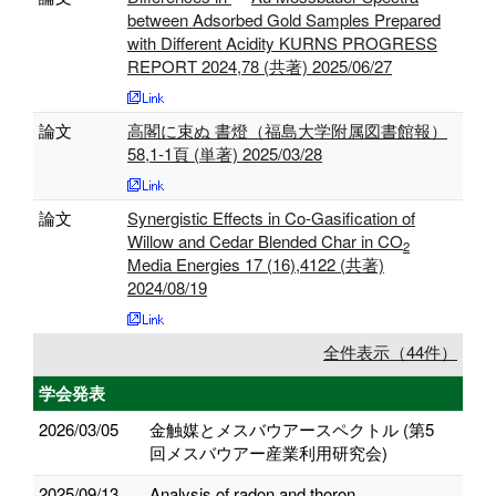
between Adsorbed Gold Samples Prepared
with Different Acidity KURNS PROGRESS
REPORT 2024,78 (共著) 2025/06/27
論文
高閣に束ぬ 書燈（福島大学附属図書館報）
58,1-1頁 (単著) 2025/03/28
論文
Synergistic Effects in Co-Gasification of
Willow and Cedar Blended Char in CO
2
Media Energies 17 (16),4122 (共著)
2024/08/19
全件表示（44件）
学会発表
2026/03/05
金触媒とメスバウアースペクトル (第5
回メスバウアー産業利用研究会)
2025/09/13
Analysis of radon and thoron