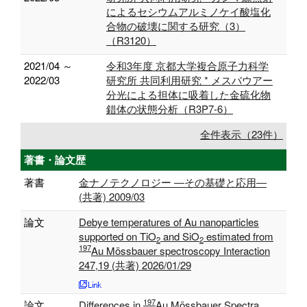
によるセシウムアルミノケイ酸塩化
合物の破壊に関する研究（3）
（R3120）
2021/04 ～
令和3年度 京都大学複合原子力科学
2022/03
研究所 共同利用研究 * メスバウアー
分光による担体に吸着した金硫化物
錯体の状態分析（R3P7-6）
全件表示（23件）
著書・論文歴
著書
金ナノテクノロジー ―その基礎と応用―
(共著) 2009/03
論文
Debye temperatures of Au nanoparticles
supported on TiO
and SiO
estimated from
2
2
197
Au Mössbauer spectroscopy Interaction
247,19 (共著) 2026/01/29
197
論文
Differences in
Au Mössbauer Spectra