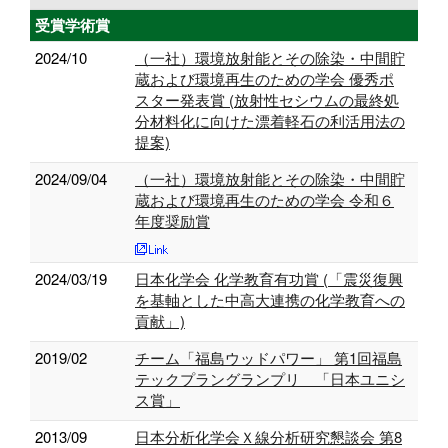
受賞学術賞
2024/10
（一社）環境放射能とその除染・中間貯
蔵および環境再生のための学会 優秀ポ
スター発表賞 (放射性セシウムの最終処
分材料化に向けた漂着軽石の利活用法の
提案)
2024/09/04
（一社）環境放射能とその除染・中間貯
蔵および環境再生のための学会 令和６
年度奨励賞
2024/03/19
日本化学会 化学教育有功賞 (「震災復興
を基軸とした中高大連携の化学教育への
貢献」)
2019/02
チーム「福島ウッドパワー」 第1回福島
テックプラングランプリ 「日本ユニシ
ス賞」
2013/09
日本分析化学会Ｘ線分析研究懇談会 第8