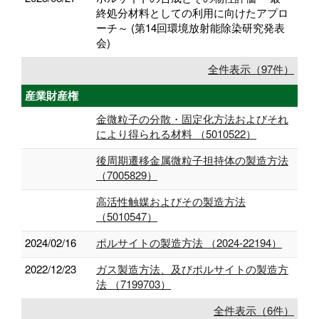
終処分材料としての利用に向けたアプロ
ーチ～ (第14回環境放射能除染研究発表
会)
全件表示（97件）
産業財産権
金微粒子の分散・固定化方法およびそれ
により得られる材料 （5010522）
後周期遷移金属微粒子担持体の製造方法
（7005829）
高活性触媒およびその製造方法
（5010547）
2024/02/16
ポルサイトの製造方法 （2024-22194）
2022/12/23
ガス製造方法、及びポルサイトの製造方
法 （7199703）
全件表示（6件）