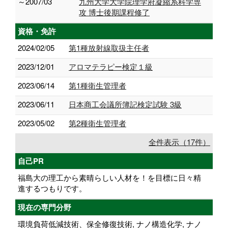
～2007/03
九州大学大学院理学府凝縮系科学専
攻 博士後期課程修了
資格・免許
2024/02/05
第1種放射線取扱主任者
2023/12/01
アロマテラピー検定１級
2023/06/14
第1種衛生管理者
2023/06/11
日本商工会議所簿記検定試験 3級
2023/05/02
第2種衛生管理者
全件表示（17件）
自己PR
福島大の理工から素晴らしい人材を！を目標に日々精
進するつもりです。
現在の専門分野
環境負荷低減技術、保全修復技術, ナノ構造化学, ナノ