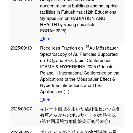
concentration at buildings and hot spring
facilities in Fukushima (12th Educational
Symposium on RADIATION AND
HEALTH by young scientists:
ESRAH2025)
197
2025/09/10
Recoilless Fraction on
Au Mössbauer
Spectroscopy of Au Particles Supported
on TiO
and SiO
(Joint Conferences
2
2
ICAME & HYPERFINE 2025 Gdańsk,
Poland （International Conference on the
Applications of the Mössbauer Effect &
Hyperfine Interactions and Their
Applications）)
2025/08/27
キレート樹脂を用いた放射性セシウム含
有草木灰からのポルサイトの水熱合成
(第14回環境放射能除染研究発表会)
2025/08/27
ポルサイトの合成とその物性評価 ～最