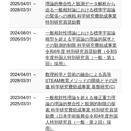
2025/04/01 ～
理論的整合性と観測データ解析から
2028/03/31
迫る一般相対論における標準宇宙論
の緊張への挑戦 科学研究費助成事業
特別研究員奨励費
2024/08/01 ～
一般相対性理論における標準宇宙論
2026/03/31
模型を超える宇宙論の理論的探求と
その観測的制限 科学研究費助成事業
令和6年度 特別研究員奨励費（令和5
年度外国人特別研究員（一般・第１
回）採用）
2024/04/01 ～
数理科学と芸術の融合による高等
2028/03/31
STEAM教育メソッドの開発とその評
価 科学研究費助成事業 基盤研究(C)
2023/04/01 ～
一般相対性理論を超える修正重力理
2025/03/31
論の理論的整合性と観測的制限の探
索 科学研究費助成事業 特別研究員奨
励費（日本学術振興会令和4年度外国
人特別研究員（一般・第２回）採
用）