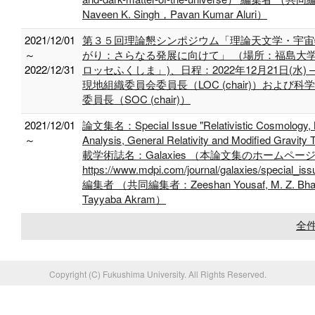
Naveen K. Singh，Pavan Kumar Aluri）
2021/12/01
第３５回理論懇シンポジウム「理論天文学・宇宙
～
がり：さらなる発展に向けて」 （場所：福島大学 
2022/12/31
ロッセふくしま」)、日程：2022年12月21日(水) – 
現地組織委員会委員長（LOC (chair)）および
委員長（SOC (chair)）
2021/12/01
論文集名：Special Issue "Relativistic Cosmology, 
～
Analysis, General Relativity and Modified Gravit
載学術誌名：Galaxies （本論文集のホームペー
https://www.mdpi.com/journal/galaxies/special_is
編集者 （共同編集者：Zeeshan Yousaf, M. Z. Bhatt
Tayyaba Akram）
全件
Copyright (C) Fukushima University. All Rights Reserved.