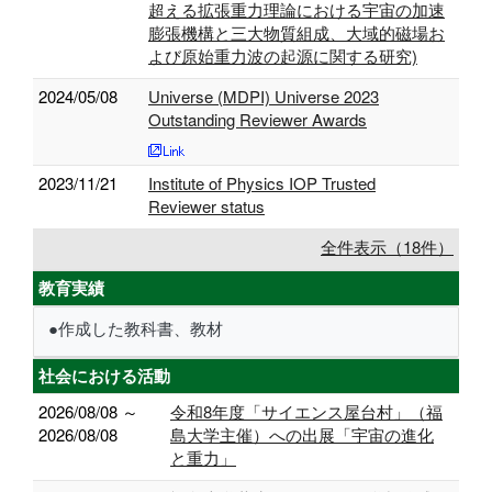
超える拡張重力理論における宇宙の加速
膨張機構と三大物質組成、大域的磁場お
よび原始重力波の起源に関する研究)
2024/05/08
Universe (MDPI) Universe 2023
Outstanding Reviewer Awards
2023/11/21
Institute of Physics IOP Trusted
Reviewer status
全件表示（18件）
教育実績
●作成した教科書、教材
社会における活動
2026/08/08 ～
令和8年度「サイエンス屋台村」（福
2026/08/08
島大学主催）への出展「宇宙の進化
と重力」