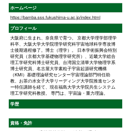
ホームページ
https://bamba.sss.fukushima-u.ac.jp/index.html
プロフィール
大阪府に生まれ、奈良県で育つ。 京都大学理学部理学
科卒、大阪大学大学院理学研究科宇宙地球科学専攻博
士後期過程修了。博士（理学）。 日本学術振興会特別
研究員（京都大学基礎物理学研究所）、近畿大学総合
理工学研究科博士研究員、台湾国立清華大学物理学系
博士研究員、名古屋大学素粒子宇宙起源研究機構
（KMI）基礎理論研究センター宇宙理論部門特任助
教、お茶の水女子大学リーディング大学院推進センタ
ー特任講師を経て、現在福島大学大学院共生システム
理工学研究科教授。 専門は、宇宙論・重力理論。
学歴
資格・免許