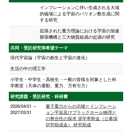
インフレーションに伴い生成される大域
的磁場による宇宙のバリオン数生成に関
する研究
拡張された重力理論における宇宙の加速
膨張機構と三大物質組成の起源の研究
共同・受託研究等希望テーマ
現代宇宙論（宇宙の創生と宇宙の進化）
生活の中の理工学
小学生・中学生・高校生・一般の皆様を対象とした科
学教室（天体の運動、重力、万有引力）
研究課題・受託研究・科研費
2026/04/01 ～
量子重力からの示唆とインフレーシ
2027/03/31
ョン宇宙及びブラックホール物理と
の整合性の探求 奨学寄附金（公募採
択型助成金） 研究助成