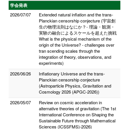
学会発表
2026/07/07
Extended natural inflation and the trans-
Planckian censorship conjecture (宇宙創
生の物理法則はなにか？- 理論・観測・
実験の融合によるスケールを超えた挑戦
What is the physical mechanism of the
origin of the Universe? - challenges over
tran scending scales through the
integration of theory, observations, and
experiments)
2026/06/26
Inflationary Universe and the trans-
Planckian censorship conjecture
(Astroparticle Physics, Gravitation and
Cosmology 2026 (APGC-2026))
2026/05/07
Review on cosmic acceleration in
alternative theories of gravitation (The 1st
International Conference on Shaping the
Sustainable Future through Mathematical
Sciences (ICSSFMS)-2026)