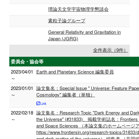
理論天文学宇宙物理学懇談会
素粒子論グループ
General Relativity and Gravitation in
Japan (JGRG)
全件表示（9件）
委員会・協会等
2023/04/01
Earth and Planetary Science 編集委員
～
2023/01/01
論文集名：Special Issue " Universe: Feature Pape
～
Cosmology" 編集者（単独）
2022/02/18
論文集名：Research Topic "Dark Energy and Dark 
～
the Universe" (#31833)、掲載学術誌名：Frontiers i
and Space Sciences （本論文集のホームペー
https://www.frontiersin.org/research-topics/31833/
and-dark-matter-of-the-universe） 編集者 （