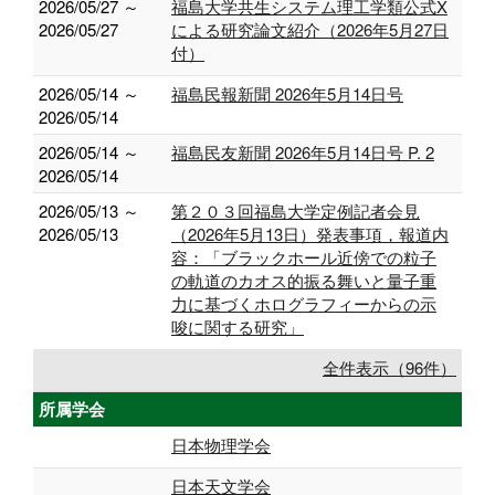
2026/05/27 ～
福島大学共生システム理工学類公式X
2026/05/27
による研究論文紹介（2026年5月27日
付）
2026/05/14 ～
福島民報新聞 2026年5月14日号
2026/05/14
2026/05/14 ～
福島民友新聞 2026年5月14日号 P. 2
2026/05/14
2026/05/13 ～
第２０３回福島大学定例記者会見
2026/05/13
（2026年5月13日）発表事項，報道内
容：「ブラックホール近傍での粒子
の軌道のカオス的振る舞いと量子重
力に基づくホログラフィーからの示
唆に関する研究」
全件表示（96件）
所属学会
日本物理学会
日本天文学会