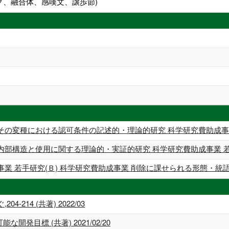
ング、融合体、感嘆文、譲歩節)
その変種における認可条件の記述的・理論的研究 科学研究費助成事業
内部構造と使用に関する理論的・実証的研究 科学研究費助成事業 
事業 若手研究(Ｂ) 科学研究費助成事業 削除に課せられる形態・
214 (共著) 2022/03
開発目標 (共著) 2021/02/20