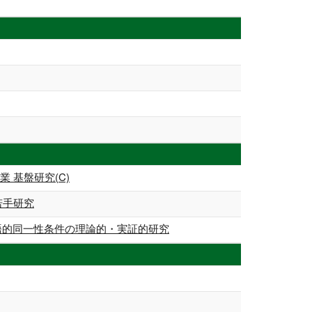
 基盤研究(C)
若手研究
統語的同一性条件の理論的・実証的研究