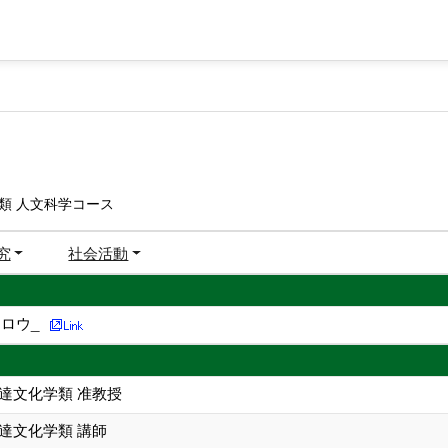
類 人文科学コース
究
社会活動
ロウ_
達文化学類 准教授
達文化学類 講師