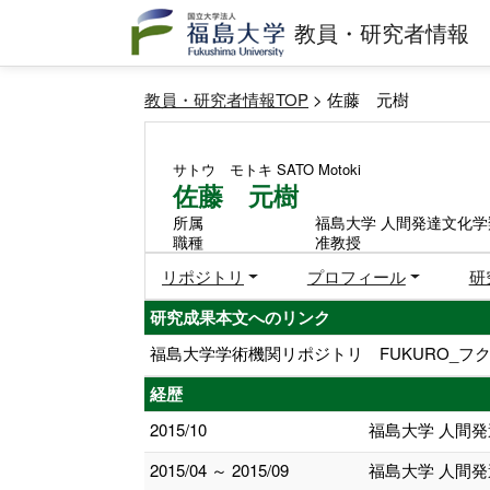
教員・研究者情報
教員・研究者情報TOP
> 佐藤 元樹
サトウ モトキ
SATO Motoki
佐藤 元樹
所属
福島大学 人間発達文化学
職種
准教授
リポジトリ
プロフィール
研
研究成果本文へのリンク
福島大学学術機関リポジトリ FUKURO_フク
経歴
2015/10
福島大学 人間発
2015/04 ～ 2015/09
福島大学 人間発