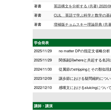
著書
英語構文を分析する (共著) 2020/0
著書
CLIL 英語で学ぶ科学と数学の基礎 (共
著書
増補版チョムスキー理論辞典 (共著) 2
学会発表
2025/11/29
no matter DPの指定文省略
2025/11/29
関係副詞whereと共起する名詞
2024/11/30
従属節のstrippingとその類
2023/12/09
譲歩節における疑問縮約について
2022/12/10
感嘆文におけるsluicingにつ
講師・講演