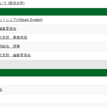
て (新潟大学)
ニアのStudy English!
編集委員会
北支部 事務局員
同組合 理事
北支部 編集委員会
会