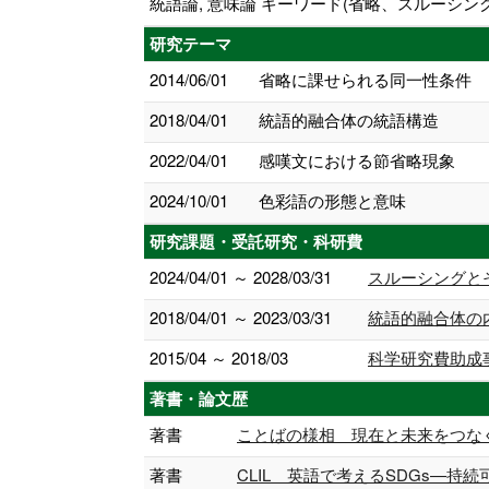
統語論, 意味論 キーワード(省略、スルーシ
研究テーマ
2014/06/01
省略に課せられる同一性条件
2018/04/01
統語的融合体の統語構造
2022/04/01
感嘆文における節省略現象
2024/10/01
色彩語の形態と意味
研究課題・受託研究・科研費
2024/04/01 ～ 2028/03/31
スルーシングと
2018/04/01 ～ 2023/03/31
統語的融合体の
2015/04 ～ 2018/03
科学研究費助成
著書・論文歴
著書
ことばの様相 現在と未来をつなぐ,204-
著書
CLIL 英語で考えるSDGs—持続可能な