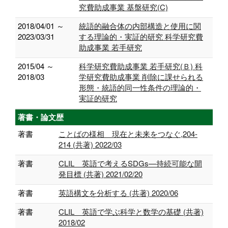
究費助成事業 基盤研究(C)
2018/04/01 ～
統語的融合体の内部構造と使用に関
2023/03/31
する理論的・実証的研究 科学研究費
助成事業 若手研究
2015/04 ～
科学研究費助成事業 若手研究(Ｂ) 科
2018/03
学研究費助成事業 削除に課せられる
形態・統語的同一性条件の理論的・
実証的研究
著書・論文歴
著書
ことばの様相 現在と未来をつなぐ,204-
214 (共著) 2022/03
著書
CLIL 英語で考えるSDGs—持続可能な開
発目標 (共著) 2021/02/20
著書
英語構文を分析する (共著) 2020/06
著書
CLIL 英語で学ぶ科学と数学の基礎 (共著)
2018/02