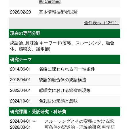
#6 Certified
2026/02/20
基本情報技術者試験
全件表示（13件）
現在の専門分野
統語論, 意味論 キーワード(省略、スルーシング、融合
体、感嘆文、譲歩節)
研究テーマ
2014/06/01
省略に課せられる同一性条件
2018/04/01
統語的融合体の統語構造
2022/04/01
感嘆文における節省略現象
2024/10/01
色彩語の形態と意味
研究課題・受託研究・科研費
2024/04/01 ～
スルーシングとその変種における認
2028/03/31
可条件の記述的・理論的研究 科学研