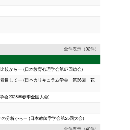
全件表示（32件）
からー (日本教育心理学会第67回総会)
目して― (日本カリキュラム学会 第36回 花
会2025年春季全国大会)
分析からー (日本教師学学会第25回大会)
全件表示（40件）