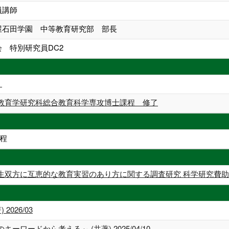
員講師
古屋石田学園 中等教育研究部 部長
会 特別研究員DC2
）
教育学研究科総合教育科学専攻博士課程 修了
程
生双方に互恵的な教育実習のあり方に関する調査研究 科学研究費助
026/03
ワードから考える～ (共著) 2025/04/10