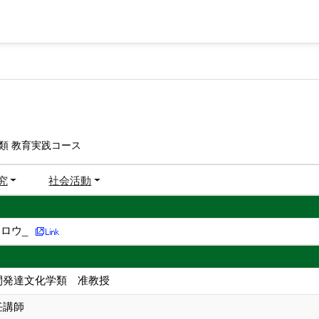
類 教育実践コース
究
社会活動
ロウ_
人間発達文化学類 准教授
任講師