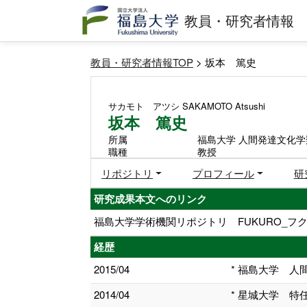
教員・研究者情報
教員・研究者情報TOP
> 坂本 篤史
サカモト アツシ
SAKAMOTO Atsushi
坂本 篤史
所属
福島大学 人間発達文化学
職種
教授
リポジトリ
プロフィール
研
研究成果本文へのリンク
福島大学学術機関リポジトリ FUKURO_フク
経歴
2015/04
* 福島大学 
2014/04
* 星城大学 特