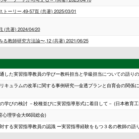
,49-57頁 (共著) 2025/03/01
) 2024/04/20
研究方法論〜,12 (共著) 2021/06/25
通した実習指導教員の学びー教科担当と学級担当についての語りの比較
リキュラムの改革に関する事例研究―金透プランと自育会の関係に着
学びの検討 －校種並びに実習指導形式に着目して－ (日本教育工学
育心理学会大66回総会)
対する実習指導教員の認識 ー実習指導経験をもつ３名の教師の語りの