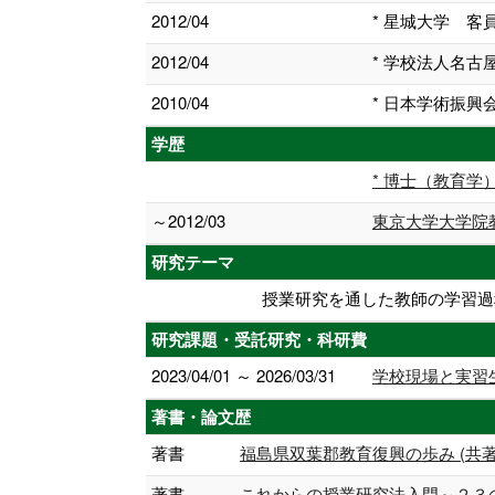
2012/04
* 星城大学 客
2012/04
* 学校法人名
2010/04
* 日本学術振興
学歴
* 博士（教育学
～2012/03
東京大学大学院
研究テーマ
授業研究を通した教師の学習過
研究課題・受託研究・科研費
2023/04/01 ～ 2026/03/31
学校現場と実習
著書・論文歴
著書
福島県双葉郡教育復興の歩み (共著) 2
著書
これからの授業研究法入門～２３のキー