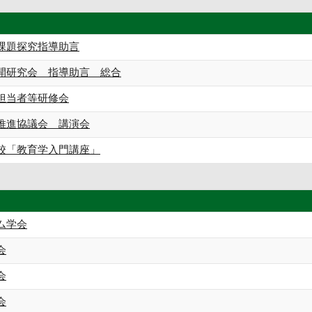
課題探究指導助言
開研究会 指導助言 総合
担当者等研修会
推進協議会 講演会
校「教育学入門講座」
ム学会
会
会
会