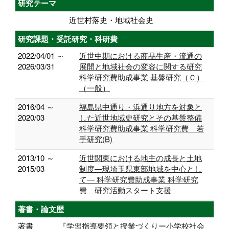
研究テーマ
近世村落史・地域社会史
研究課題・受託研究・科研費
2022/04/01 ～
近世中期における商品生産・流通の
2026/03/31
展開と地域社会の変容に関する研究
科学研究費助成事業 基盤研究（Ｃ）
（一般）
2016/04 ～
福島県中通り・浜通り地方を対象と
2020/03
した近世地域史研究とその基盤整備
科学研究費助成事業 科学研究費 若
手研究(B)
2013/10 ～
近世関東における地主の成長と土地
2015/03
制度―現埼玉県東部地域を中心とし
て― 科学研究費助成事業 科学研究
費 研究活動スタート支援
著書・論文歴
著書
『学習指導要領と授業づくりー小学校社会