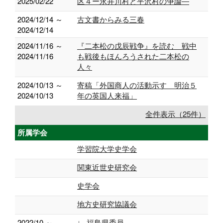
2025/02/22
区４ー永井川村と平沢村の争論―
2024/12/14 ～
古文書からみる三春
2024/12/14
2024/11/16 ～
『二本松の戊辰戦争』を読む 戦中
2024/11/16
も戦後もほんろうされた二本松の
人々
2024/10/13 ～
寄稿「外国商人の活動示す 明治５
2024/10/13
年の英国人来福」
全件表示（25件）
所属学会
学習院大学史学会
関東近世史研究会
史学会
地方史研究協議会
2022/10 ～
∟ 福島県委員