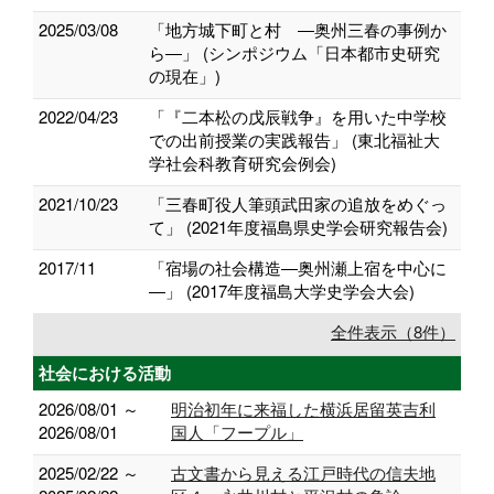
2025/03/08
「地方城下町と村 ―奥州三春の事例か
ら―」 (シンポジウム「日本都市史研究
の現在」)
2022/04/23
「『二本松の戊辰戦争』を用いた中学校
での出前授業の実践報告」 (東北福祉大
学社会科教育研究会例会)
2021/10/23
「三春町役人筆頭武田家の追放をめぐっ
て」 (2021年度福島県史学会研究報告会)
2017/11
「宿場の社会構造―奥州瀬上宿を中心に
―」 (2017年度福島大学史学会大会)
全件表示（8件）
社会における活動
2026/08/01 ～
明治初年に来福した横浜居留英吉利
2026/08/01
国人「フープル」
2025/02/22 ～
古文書から見える江戸時代の信夫地