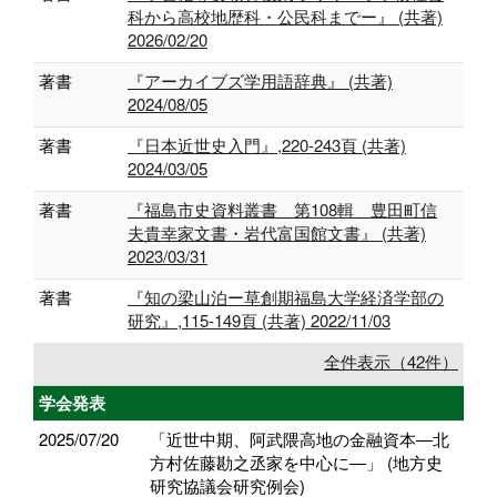
科から高校地歴科・公民科までー』 (共著)
2026/02/20
著書
『アーカイブズ学用語辞典』 (共著)
2024/08/05
著書
『日本近世史入門』,220-243頁 (共著)
2024/03/05
著書
『福島市史資料叢書 第108輯 豊田町信
夫貴幸家文書・岩代富国館文書』 (共著)
2023/03/31
著書
『知の梁山泊ー草創期福島大学経済学部の
研究』,115-149頁 (共著) 2022/11/03
全件表示（42件）
学会発表
2025/07/20
「近世中期、阿武隈高地の金融資本―北
方村佐藤勘之丞家を中心に―」 (地方史
研究協議会研究例会)