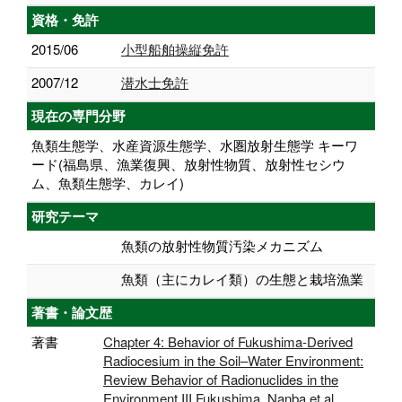
資格・免許
2015/06
小型船舶操縦免許
2007/12
潜水士免許
現在の専門分野
魚類生態学、水産資源生態学、水圏放射生態学 キーワ
ード(福島県、漁業復興、放射性物質、放射性セシウ
ム、魚類生態学、カレイ)
研究テーマ
魚類の放射性物質汚染メカニズム
魚類（主にカレイ類）の生態と栽培漁業
著書・論文歴
著書
Chapter 4: Behavior of Fukushima-Derived
Radiocesium in the Soil–Water Environment:
Review Behavior of Radionuclides in the
Environment III Fukushima, Nanba et al.