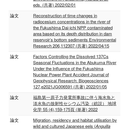
eds. (共著) 2022/02/01
論文
Reconstruction of time changes in
radiocesium concentrations in the river of
the Fukushima Dai-ichi NPP contaminated
area based on its depth distribution in dam
reservoir’s bottom sediments Environmental
Research 206,112307 (共著) 2022/04/15
論文
Factors Controlling the Dissolved 137Cs
Seasonal Fluctuations in the Abukuma River
Under the Influence of the Fukushima
Nuclear Power Plant Accident Journal of
Geophysical Research: Biogeosciences
127,e2021JG006591 (共著) 2022/01/05
論文
福島第一原子力発電所事故に伴う海水魚と
淡水魚の放射性セシウム汚染（総説） 地球
化学 55 (4),159-175頁 (単著) 2022
論文
Migration, residency and habitat utilisation by
wild and cultured Japanese eels (
Anguilla