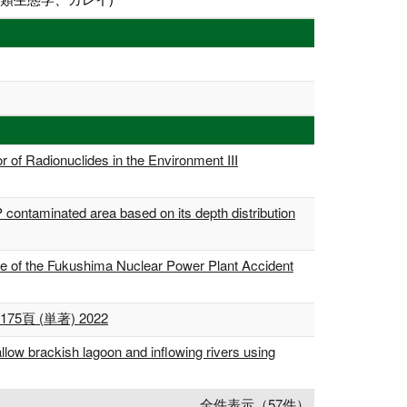
of Radionuclides in the Environment III
 contaminated area based on its depth distribution
ce of the Fukushima Nuclear Power Plant Accident
 (単著) 2022
allow brackish lagoon and inflowing rivers using
全件表示（57件）