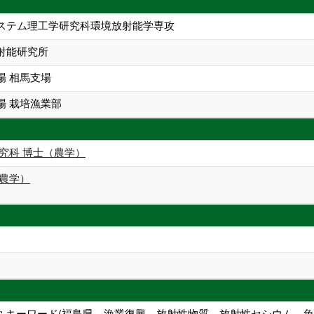
ステム理工学研究科環境放射能学専攻
射能研究所
場 相馬支場
場 栽培漁業部
究科 博士（農学）
（農学）
 キーワード(福島県、漁業復興、放射性物質、放射性セシウム、魚