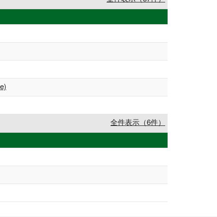
e)
全件表示（6件）