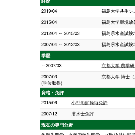
経歴
2019/04
福島大学共生シ
2015/04
福島大学環境放
2012/04 ～ 2015/03
福島県水産試験
2007/04 ～ 2012/03
福島県水産試験
学歴
～2007/03
京都大学 農学研
2007/03
京都大学 博士
(学位取得)
資格・免許
2015/06
小型船舶操縦免許
2007/12
潜水士免許
現在の専門分野
魚類生態学、水産資源生態学、水圏放射生態学