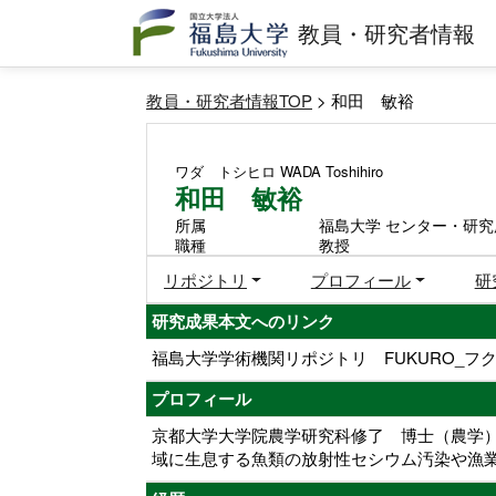
教員・研究者情報
教員・研究者情報TOP
> 和田 敏裕
ワダ トシヒロ
WADA Toshihiro
和田 敏裕
所属
福島大学 センター・研究
職種
教授
リポジトリ
プロフィール
研
研究成果本文へのリンク
福島大学学術機関リポジトリ FUKURO_フク
プロフィール
京都大学大学院農学研究科修了 博士（農学
域に生息する魚類の放射性セシウム汚染や漁