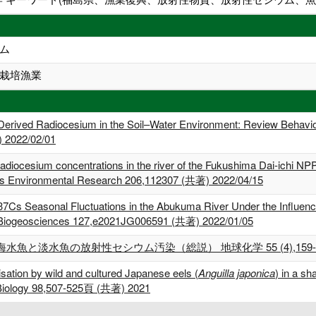
ム
栽培漁業
erived Radiocesium in the Soil–Water Environment: Review Behavior 
) 2022/02/01
adiocesium concentrations in the river of the Fukushima Dai-ichi NPP
nts Environmental Research 206,112307 (共著) 2022/04/15
137Cs Seasonal Fluctuations in the Abukuma River Under the Influen
: Biogeosciences 127,e2021JG006591 (共著) 2022/01/05
淡水魚の放射性セシウム汚染（総説） 地球化学 55 (4),159-175頁
lisation by wild and cultured Japanese eels (
Anguilla japonica
) in a sh
h Biology 98,507-525頁 (共著) 2021